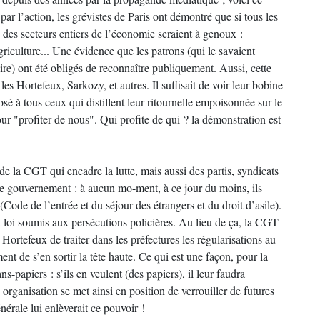
par l’action, les grévistes de Paris ont démontré que si tous les
, des secteurs entiers de l’économie seraient à genoux :
agriculture... Une évidence que les patrons (qui le savaient
ire) ont été obligés de reconnaître publiquement. Aussi, cette
es Hortefeux, Sarkozy, et autres. Il suffisait de voir leur bobine
osé à tous ceux qui distillent leur ritournelle empoisonnée sur le
our "profiter de nous". Qui profite de qui ? la démonstration est
de la CGT qui encadre la lutte, mais aussi des partis, syndicats
e gouvernement : à aucun mo-ment, à ce jour du moins, ils
ode de l’entrée et du séjour des étrangers et du droit d’asile).
la-loi soumis aux persécutions policières. Au lieu de ça, la CGT
 Hortefeux de traiter dans les préfectures les régularisations au
nt de s’en sortir la tête haute. Ce qui est une façon, pour la
-papiers : s’ils en veulent (des papiers), il leur faudra
 organisation se met ainsi en position de verrouiller de futures
nérale lui enlèverait ce pouvoir !