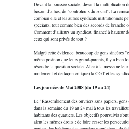
Devant la poussée sociale, devant la multiplication d
besoin d’alliés, de "contrôleurs du social". La remis
combien elle et les autres syndicats institutionnels pe
spéciaux, tout comme bien des accords de branche ou
Comment d’ailleurs un syndicat, financé à hauteur de 
ceux qui sont privés de tout ?
Malgré cette évidence, beaucoup de gens sincères "es
même position que leurs grand-parents, il y a bien lo
résoudre la question sociale. Aller à la messe ne leur
mollement et de façon critique) la CGT et les syndica
Les journées de Mai 2008 (du 19 au 24)
Le "Rassemblement des ouvriers sans-papiers, gens d’
dans la semaine du 19 au 24 mai à tous les travailleur
habitants des quartiers. Les objectifs poursuivis s’ont
aient les mêmes droits ; de faire cesser les persécution
papiers, les habitants des quartiers populaires ; de fa