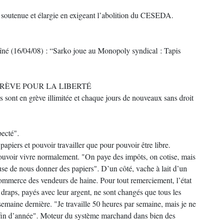
tre soutenue et élargie en exigeant l’abolition du CESEDA.
îné (16/04/08) : “Sarko joue au Monopoly syndical : Tapis
GRÈVE POUR LA LIBERTÉ
rs sont en grève illimitée et chaque jours de nouveaux sans droit
pecté".
 papiers et pouvoir travailler que pour pouvoir être libre.
 pouvoir vivre normalement. "On paye des impôts, on cotise, mais
efuse de nous donner des papiers". D’un côté, vache à lait d’un
e commerce des vendeurs de haine. Pour tout remerciement, l’état
 draps, payés avec leur argent, ne sont changés que tous les
maine dernière. "Je travaille 50 heures par semaine, mais je ne
 fin d’année". Moteur du système marchand dans bien des