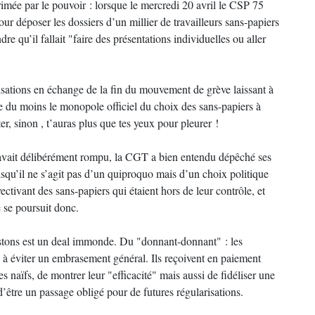
primée par le pouvoir : lorsque le mercredi 20 avril le CSP 75
our déposer les dossiers d’un millier de travailleurs sans-papiers
re qu’il fallait "faire des présentations individuelles ou aller
isations en échange de la fin du mouvement de grève laissant à
e du moins le monopole officiel du choix des sans-papiers à
er, sinon , t’auras plus que tes yeux pour pleurer !
 avait délibérément rompu, la CGT a bien entendu dépêché ses
isqu’il ne s’agit pas d’un quiproquo mais d’un choix politique
ectivant des sans-papiers qui étaient hors de leur contrôle, et
 se poursuit donc.
sistons est un deal immonde. Du "donnant-donnant" : les
, à éviter un embrasement général. Ils reçoivent en paiement
s naïfs, de montrer leur "efficacité" mais aussi de fidéliser une
 d’être un passage obligé pour de futures régularisations.