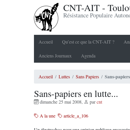
CNT-AIT - Toulou
Résistance Populaire Auto
Accueil
Qu’est ce que la CNT-AIT ?
Ana
Anciens Journaux
Agenda
Sans-papiers 
Accueil
Luttes
Sans Papiers
Sans-papiers en lutte...
dimanche 25 mai 2008
,
par
cnt
A la une
article_a_106
Un électrochoc pour une opinion publique ensuquée 