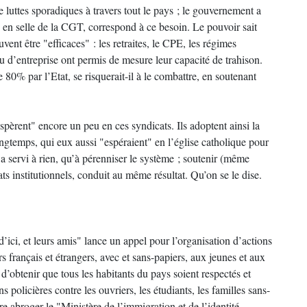
e luttes sporadiques à travers tout le pays ; le gouvernement a
e en selle de la CGT, correspond à ce besoin. Le pouvoir sait
uvent être "efficaces" : les retraites, le CPE, les régimes
 d’entreprise ont permis de mesure leur capacité de trahison.
80% par l’Etat, se risquerait-il à le combattre, en soutenant
pèrent" encore un peu en ces syndicats. Ils adoptent ainsi la
ngtemps, qui eux aussi "espéraient" en l’église catholique pour
 a servi à rien, qu’à pérenniser le système ; soutenir (même
ts institutionnels, conduit au même résultat. Qu’on se le dise.
ici, et leurs amis" lance un appel pour l’organisation d’actions
s français et étrangers, avec et sans-papiers, aux jeunes et aux
 d’obtenir que tous les habitants du pays soient respectés et
s policières contre les ouvriers, les étudiants, les familles sans-
ire abroger le "Ministère de l’immigration et de l’identité