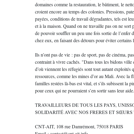
domaines comme la restauration, le bâtiment, le netto
croient encore au temps des colonies. Pressions, pat
payées, conditions de travail dégradantes, tels est le
et à la maison. Quand on ne travaille pas on ne sort
de pouvoir souffler un peu une fois sortie de l’enfer du
chez eux, en faisant des détours pour éviter certains l
Ils n’ont pas de vie : pas de sport, pas de cinéma, pas
contraint à vivre cachés. "Dans tous les bidons vill
d’où viennent les réfugiés sont tout autant exploité
ressources, comme les mines d’or au Mali. Avec la fl
familles restées là-bas est vital, et s’ils subissent la
pour ceux qui ne pourraient s’en sortir sans leur aide
TRAVAILLEURS DE TOUS LES PAYS, UNISS
SOLIDARITÉ AVEC NOS FRERES ET SŒURS
CNT-AIT, 108 rue Damrémont, 75018 PARIS
Email : contact@cnt-ait.info