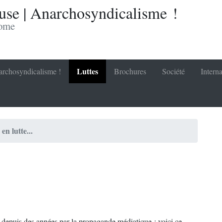
se | Anarchosyndicalisme !
nome
Luttes
rchosyndicalisme !
Brochures
Société
Interna
en lutte...
depuis des années par la propagande médiatique ; voici ce