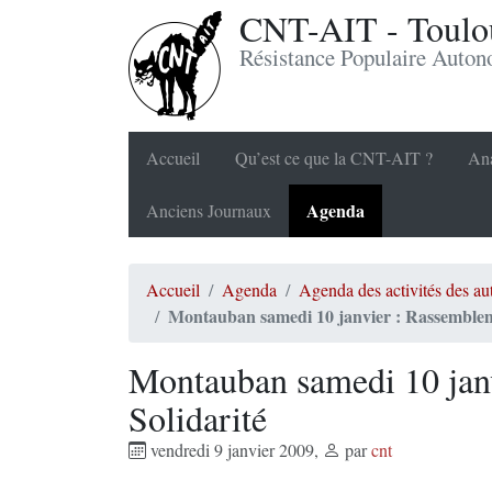
CNT-AIT - Toulou
Résistance Populaire Auto
Accueil
Qu’est ce que la CNT-AIT ?
Ana
Agenda
Anciens Journaux
Accueil
Agenda
Agenda des activités des a
Montauban samedi 10 janvier : Rassemblem
Montauban samedi 10 jan
Solidarité
vendredi 9 janvier 2009
,
par
cnt