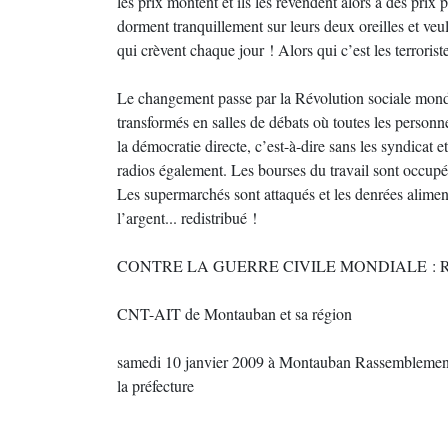
les prix montent et ils les revendent alors à des prix
dorment tranquillement sur leurs deux oreilles et veul
qui crèvent chaque jour ! Alors qui c’est les terrorist
Le changement passe par la Révolution sociale mondia
transformés en salles de débats où toutes les personn
la démocratie directe, c’est-à-dire sans les syndicat e
radios également. Les bourses du travail sont occupées
Les supermarchés sont attaqués et les denrées aliment
l’argent... redistribué !
CONTRE LA GUERRE CIVILE MONDIALE : 
CNT-AIT de Montauban et sa région
samedi 10 janvier 2009 à Montauban Rassemblement d
la préfecture