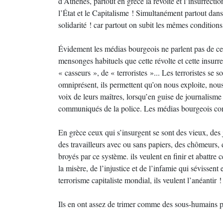
d’Athènes, partout en grèce la révolte et l’insurrectio
l’État et le Capitalisme ! Simultanément partout dan
solidarité ! car partout on subit les mêmes condition
Évidement les médias bourgeois ne parlent pas de ces
mensonges habituels que cette révolte et cette insurr
« casseurs », de « terroristes »... Les terroristes se
omniprésent, ils permettent qu’on nous exploite, nous 
voix de leurs maîtres, lorsqu’en guise de journalisme
communiqués de la police. Les médias bourgeois comp
En grèce ceux qui s’insurgent se sont des vieux, des
des travailleurs avec ou sans papiers, des chômeurs, 
broyés par ce système. ils veulent en finir et abattre
la misère, de l’injustice et de l’infamie qui sévissent
terrorisme capitaliste mondial, ils veulent l’anéantir !
Ils en ont assez de trimer comme des sous-humains p