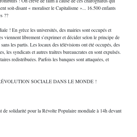
 prohibitifs ! On crève de faim à cause de ces charognards qui
ent soit-disant « moraliser le Capitalisme »... 16.500 enfants
es ??
le ! En grèce les universités, des mairies sont occupés et
es viennent librement s’exprimer et décider selon le principe de
t sans les partis. Les locaux des télévisions ont été occupés, des
, les syndicats et autres traîtres bureaucrates en sont expulsés.
aires redistribuées. Parfois les banques sont attaquées, et
RÉVOLUTION SOCIALE DANS LE MONDE !
e solidarité pour la Révolte Populaire mondiale à 14h devant