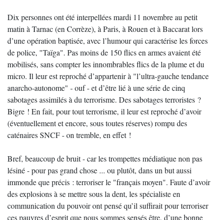
Dix personnes ont été interpellées mardi 11 novembre au petit
matin à Tarnac (en Corrèze), à Paris, à Rouen et à Baccarat lors
d’une opération baptisée, avec l’humour qui caractérise les forces
de police, "Taïga". Pas moins de 150 flics en armes avaient été
mobilisés, sans compter les innombrables flics de la plume et du
micro. Il leur est reproché d’appartenir à "l’ultra-gauche tendance
anarcho-autonome" - ouf - et d’être lié à une série de cinq
sabotages assimilés à du terrorisme. Des sabotages terroristes ?
Bigre ! En fait, pour tout terrorisme, il leur est reproché d’avoir
(éventuellement et encore, sous toutes réserves) rompu des
caténaires SNCF - on tremble, en effet !
Bref, beaucoup de bruit - car les trompettes médiatique non pas
lésiné - pour pas grand chose ... ou plutôt, dans un but aussi
immonde que précis : terroriser le "français moyen". Faute d’avoir
des explosions à se mettre sous la dent, les spécialiste en
communication du pouvoir ont pensé qu’il suffirait pour terroriser
ces pauvres d’esprit que nous sommes sensés être, d’une bonne