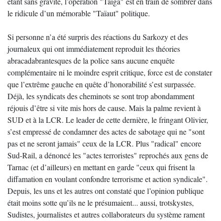
étant sans gravité, l’opération "Taïga" est en train de sombrer dans
le ridicule d’un mémorable "Taïaut" politique.
Si personne n’a été surpris des réactions du Sarkozy et des
journaleux qui ont immédiatement reproduit les théories
abracadabrantesques de la police sans aucune enquête
complémentaire ni le moindre esprit critique, force est de constater
que l’extrême gauche en quête d’honorabilité s’est surpassée.
Déjà, les syndicats des cheminots se sont trop abondamment
réjouis d’être si vite mis hors de cause. Mais la palme revient à
SUD et à la LCR. Le leader de cette dernière, le fringant Olivier,
s’est empressé de condamner des actes de sabotage qui ne "sont
pas et ne seront jamais" ceux de la LCR. Plus "radical" encore
Sud-Rail, a dénoncé les "actes terroristes" reprochés aux gens de
Tarnac (et d’ailleurs) en mettant en garde "ceux qui frisent la
diffamation en voulant confondre terrorisme et action syndicale".
Depuis, les uns et les autres ont constaté que l’opinion publique
était moins sotte qu’ils ne le présumaient... aussi, trotskystes,
Sudistes, journalistes et autres collaborateurs du système rament