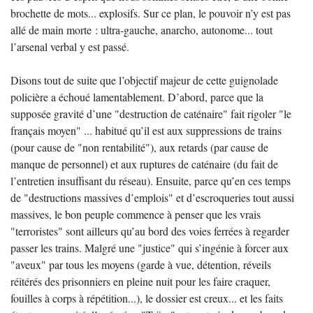
brochette de mots... explosifs. Sur ce plan, le pouvoir n’y est pas
allé de main morte : ultra-gauche, anarcho, autonome... tout
l’arsenal verbal y est passé.
Disons tout de suite que l’objectif majeur de cette guignolade
policière a échoué lamentablement. D’abord, parce que la
supposée gravité d’une "destruction de caténaire" fait rigoler "le
français moyen" ... habitué qu’il est aux suppressions de trains
(pour cause de "non rentabilité"), aux retards (par cause de
manque de personnel) et aux ruptures de caténaire (du fait de
l’entretien insuffisant du réseau). Ensuite, parce qu’en ces temps
de "destructions massives d’emplois" et d’escroqueries tout aussi
massives, le bon peuple commence à penser que les vrais
"terroristes" sont ailleurs qu’au bord des voies ferrées à regarder
passer les trains. Malgré une "justice" qui s’ingénie à forcer aux
"aveux" par tous les moyens (garde à vue, détention, réveils
réitérés des prisonniers en pleine nuit pour les faire craquer,
fouilles à corps à répétition...), le dossier est creux... et les faits