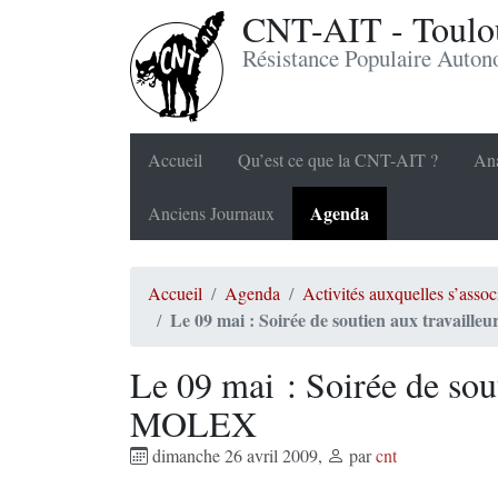
CNT-AIT - Toulou
Résistance Populaire Auto
Accueil
Qu’est ce que la CNT-AIT ?
Ana
Agenda
Anciens Journaux
Accueil
Agenda
Activités auxquelles s’ass
Le 09 mai : Soirée de soutien aux travaill
Le 09 mai : Soirée de sout
MOLEX
dimanche 26 avril 2009
,
par
cnt