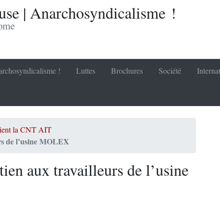
se | Anarchosyndicalisme !
nome
rchosyndicalisme !
Luttes
Brochures
Société
Interna
ocient la CNT AIT
eurs de l’usine MOLEX
ien aux travailleurs de l’usine