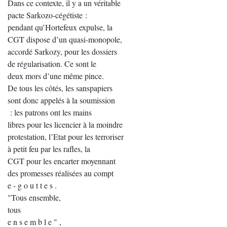
Dans ce contexte, il y a un véritable
pacte Sarkozo-cégétiste :
pendant qu’Hortefeux expulse, la
CGT dispose d’un quasi-monopole,
accordé Sarkozy, pour les dossiers
de régularisation. Ce sont le
deux mors d’une même pince.
De tous les côtés, les sanspapiers
sont donc appelés à la soumission
: les patrons ont les mains
libres pour les licencier à la moindre
protestation, l’Etat pour les terroriser
à petit feu par les rafles, la
CGT pour les encarter moyennant
des promesses réalisées au compt
e - g o u t t e s .
"Tous ensemble,
tous
e n s e m b l e " ,