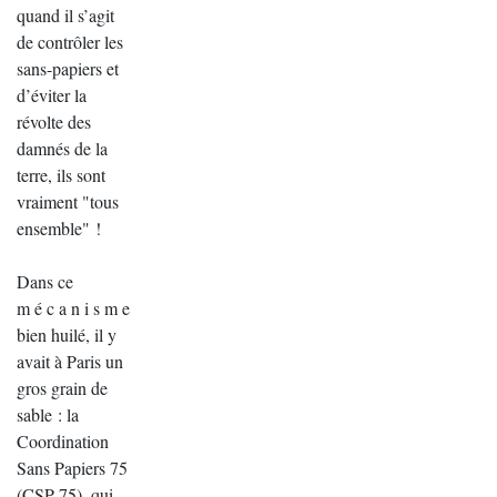
quand il s’agit
de contrôler les
sans-papiers et
d’éviter la
révolte des
damnés de la
terre, ils sont
vraiment "tous
ensemble" !
Dans ce
m é c a n i s m e
bien huilé, il y
avait à Paris un
gros grain de
sable : la
Coordination
Sans Papiers 75
(CSP 75), qui,