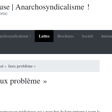
se | Anarchosyndicalisme !
nome
Luttes
rchosyndicalisme !
Brochures
Société
Interna
vrai « faux problème »
faux problème »
traquage médiatique qui a pour but de faire intégrer à toute la