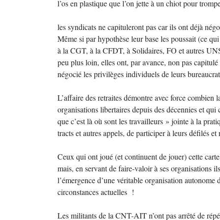
l’os en plastique que l’on jette à un chiot pour tromp
les syndicats ne capituleront pas car ils ont déjà négo
Même si par hypothèse leur base les poussait (ce qui e
à la CGT, à la CFDT, à Solidaires, FO et autres UNSA
peu plus loin, elles ont, par avance, non pas capitulé
négocié les privilèges individuels de leurs bureaucrati
L’affaire des retraites démontre avec force combien la
organisations libertaires depuis des décennies et qu
que c’est là où sont les travailleurs » jointe à la pra
tracts et autres appels, de participer à leurs défilés 
Ceux qui ont joué (et continuent de jouer) cette cart
mais, en servant de faire-valoir à ses organisations i
l’émergence d’une véritable organisation autonome de 
circonstances actuelles !
Les militants de la CNT-AIT n’ont pas arrêté de répét