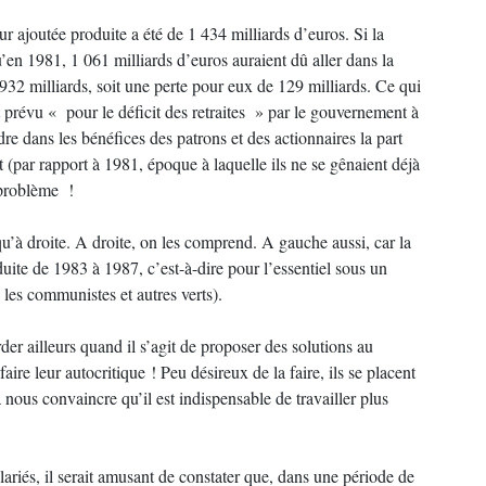
r ajoutée produite a été de 1 434 milliards d’euros. Si la
u’en 1981, 1 061 milliards d’euros auraient dû aller dans la
e 932 milliards, soit une perte pour eux de 129 milliards. Ce qui
t prévu « pour le déficit des retraites » par le gouvernement à
dre dans les bénéfices des patrons et des actionnaires la part
(par rapport à 1981, époque à laquelle ils ne se gênaient déjà
 problème !
qu’à droite. A droite, on les comprend. A gauche aussi, car la
oduite de 1983 à 1987, c’est-à-dire pour l’essentiel sous un
les communistes et autres verts).
er ailleurs quand il s’agit de proposer des solutions au
ire leur autocritique ! Peu désireux de la faire, ils se placent
à nous convaincre qu’il est indispensable de travailler plus
alariés, il serait amusant de constater que, dans une période de