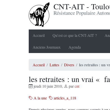
CNT-AIT - Toulou
Résistance Populaire Auto
Accueil
Qu’est ce que la CNT-AIT ?
Ana
Anciens Journaux
Agenda
les retraites : un 
Accueil
Luttes
Divers
les retraites : un vrai « 
jeudi 10 juin 2010
,
par
cnt
A la une
articles_a_118
Depuis plusieurs années, nous sommes soumis à un ma