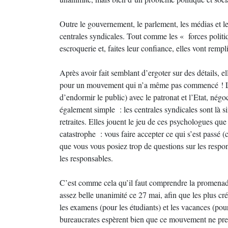
Outre le gouvernement, le parlement, les médias et le
centrales syndicales. Tout comme les « forces politiq
escroquerie et, faites leur confiance, elles vont rem
Après avoir fait semblant d’ergoter sur des détails, e
pour un mouvement qui n’a même pas commencé ! Le t
d’endormir le public) avec le patronat et l’Etat, nég
également simple : les centrales syndicales sont là
retraites. Elles jouent le jeu de ces psychologues qu
catastrophe : vous faire accepter ce qui s’est passé 
que vous vous posiez trop de questions sur les respon
les responsables.
C’est comme cela qu’il faut comprendre la promenade
assez belle unanimité ce 27 mai, afin que les plus cr
les examens (pour les étudiants) et les vacances (pou
bureaucrates espèrent bien que ce mouvement ne prend