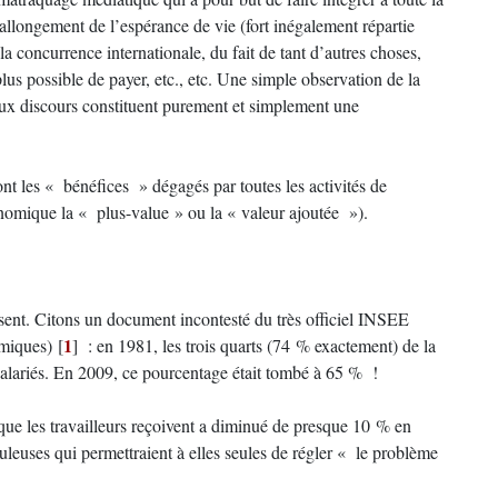
allongement de l’espérance de vie (fort inégalement répartie
 la concurrence internationale, du fait de tant d’autres choses,
plus possible de payer, etc., etc. Une simple observation de la
eux discours constituent purement et simplement une
ont les « bénéfices » dégagés par toutes les activités de
nomique la « plus-value » ou la « valeur ajoutée »).
 disent. Citons un document incontesté du très officiel INSEE
1
omiques)
[
]
: en 1981, les trois quarts (74 % exactement) de la
 salariés. En 2009, ce pourcentage était tombé à 65 % !
 que les travailleurs reçoivent a diminué de presque 10 % en
leuses qui permettraient à elles seules de régler « le problème