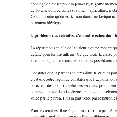
chômage de masse pour la jeunesse, le gouvernement 
de 60 ans, dont certaines (bâtiment, agriculture, métal
Ce qui montre qu’on est ici non dans une logique é
purement idéologique.
le problème des retraites, c’est notre échec dans la
La répartition actuelle de la valeur ajoutée montre q
défaite pour les travailleurs. Ce que toute la classe 
être la plus grande escroquerie que les possédants ai
Constater que la part des salaires dans la valeur ajou
c’est une autre façon de constater que l’exploitation s’
le secteur des biens ou celui des services, produisent
comme le prétendent les écono-crétins qui enseignent 
volée par le patron. Plus la part volée par le patron es
Pour les retraites, il ne s’agit donc pas d’un probl
unanimité, mais bien d’un problème politique et soci