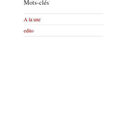
Mots-clés
A la une
edito