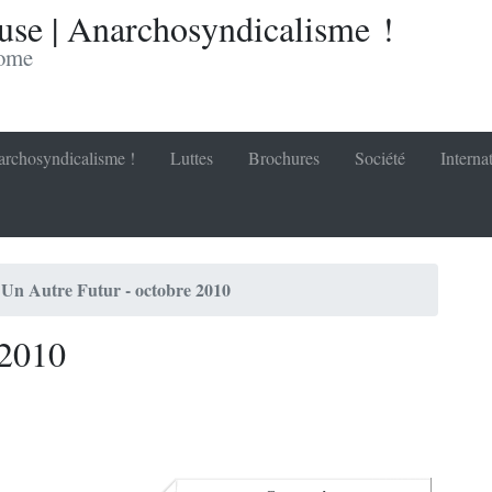
se | Anarchosyndicalisme !
nome
rchosyndicalisme !
Luttes
Brochures
Société
Interna
Un Autre Futur - octobre 2010
 2010