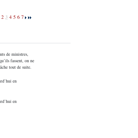
3
2
4
5
6
7
nts de ministres,
qu’ils fassent, on ne
lâche tout de suite.
urd’hui en
urd’hui en