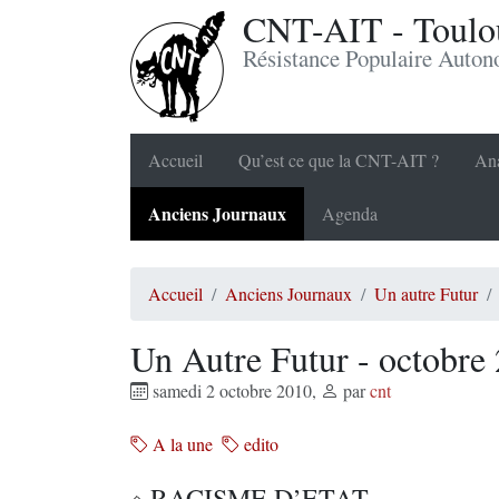
CNT-AIT - Toulou
Résistance Populaire Auto
Accueil
Qu’est ce que la CNT-AIT ?
Ana
Anciens Journaux
Agenda
Accueil
Anciens Journaux
Un autre Futur
Un Autre Futur - octobre
samedi 2 octobre 2010
,
par
cnt
A la une
edito
RACISME D’ETAT