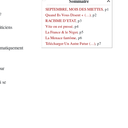
Sommaire
SEPTEMBRE, MOIS DES MIETTES
, p1
e
Quand Ils Vous Disent « (…)
, p2
RACISME D’ETAT
, p3
Vite on est pressé
, p4
iticiens
La France & le Niger
, p5
La Menace fantôme
, p6
Télécharger Un Autre Futur (…)
, p7
stématiquement
par
i se