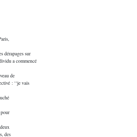
aris,
des dérapages sur
t individu a commencé
niveau de
ctivé : ‘‘je vais
auché
 pour
 deux
s, des