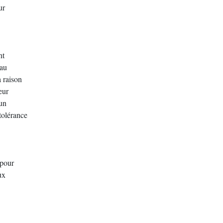
ur
nt
 au
a raison
eur
’un
tolérance
 pour
ux