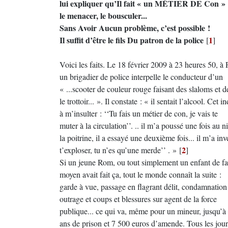
lui expliquer qu’Il fait « un MÉTIER DE Con »
le menacer, le bousculer...
Sans Avoir Aucun problème, c’est possible !
Il suffit d’être le fils Du patron de la police
1
[
]
Voici les faits. Le 18 février 2009 à 23 heures 50, à P
un brigadier de police interpelle le conducteur d’un
« ...scooter de couleur rouge faisant des slaloms et 
le trottoir... ». Il constate : « il sentait l’alcool. Ce
à m’insulter : ‘‘Tu fais un métier de con, je vais te
muter à la circulation’’. .. il m’a poussé une fois au 
la poitrine, il a essayé une deuxième fois... il m’a inve
2
t’exploser, tu n’es qu’une merde’’ . »
[
]
Si un jeune Rom, ou tout simplement un enfant de f
moyen avait fait ça, tout le monde connaît la suite :
garde à vue, passage en flagrant délit, condamnation
outrage et coups et blessures sur agent de la force
publique... ce qui va, même pour un mineur, jusqu’à
ans de prison et 7 500 euros d’amende. Tous les jour