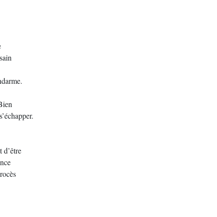
e
sain
endarme.
 Bien
 s’échapper.
t d’être
ance
procès