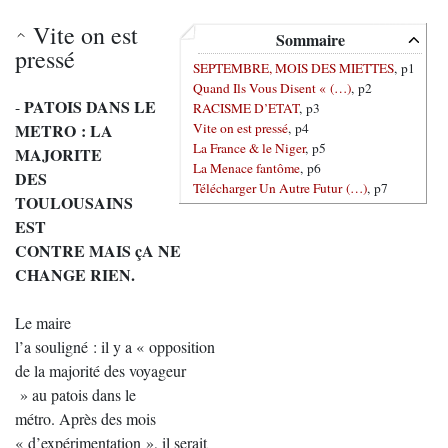
Vite on est
Sommaire
pressé
SEPTEMBRE, MOIS DES MIETTES
, p1
Quand Ils Vous Disent « (…)
, p2
PATOIS DANS LE
-
RACISME D’ETAT
, p3
Vite on est pressé
, p4
METRO : LA
La France & le Niger
, p5
MAJORITE
La Menace fantôme
, p6
DES
Télécharger Un Autre Futur (…)
, p7
TOULOUSAINS
EST
CONTRE MAIS çA NE
CHANGE RIEN.
Le maire
l’a souligné : il y a « opposition
de la majorité des voyageur
» au patois dans le
métro. Après des mois
« d’expérimentation », il serait