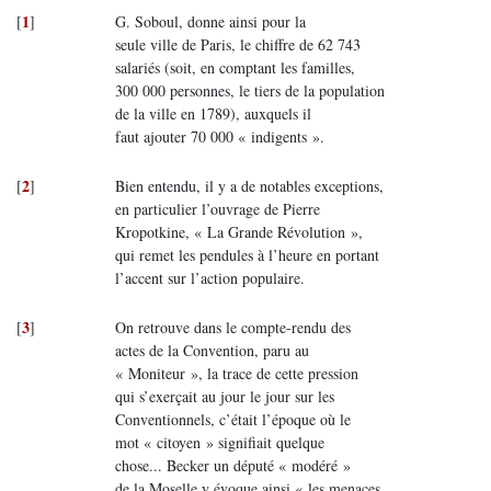
1
[
]
G. Soboul, donne ainsi pour la
seule ville de Paris, le chiffre de 62 743
salariés (soit, en comptant les familles,
300 000 personnes, le tiers de la population
de la ville en 1789), auxquels il
faut ajouter 70 000 « indigents ».
2
[
]
Bien entendu, il y a de notables exceptions,
en particulier l’ouvrage de Pierre
Kropotkine, « La Grande Révolution »,
qui remet les pendules à l’heure en portant
l’accent sur l’action populaire.
3
[
]
On retrouve dans le compte-rendu des
actes de la Convention, paru au
« Moniteur », la trace de cette pression
qui s’exerçait au jour le jour sur les
Conventionnels, c’était l’époque où le
mot « citoyen » signifiait quelque
chose... Becker un député « modéré »
de la Moselle y évoque ainsi « les menaces