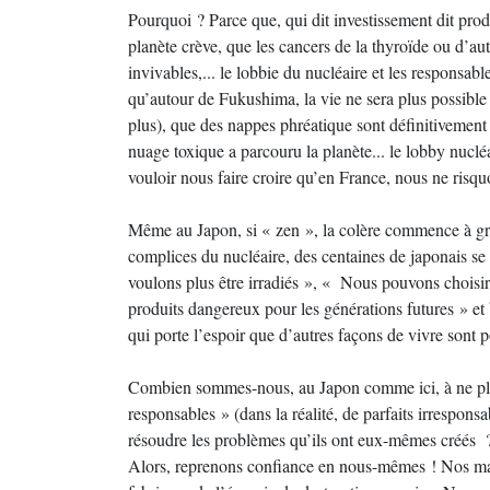
Pourquoi ? Parce que, qui dit investissement dit produc
planète crève, que les cancers de la thyroïde ou d’au
invivables,... le lobbie du nucléaire et les responsabl
qu’autour de Fukushima, la vie ne sera plus possible 
plus), que des nappes phréatique sont définitivement
nuage toxique a parcouru la planète... le lobby nuclé
vouloir nous faire croire qu’en France, nous ne risqu
Même au Japon, si « zen », la colère commence à gron
complices du nucléaire, des centaines de japonais se
voulons plus être irradiés », « Nous pouvons choisir
produits dangereux pour les générations futures » et b
qui porte l’espoir que d’autres façons de vivre sont p
Combien sommes-nous, au Japon comme ici, à ne plus
responsables » (dans la réalité, de parfaits irrespons
résoudre les problèmes qu’ils ont eux-mêmes créés 
Alors, reprenons confiance en nous-mêmes ! Nos main