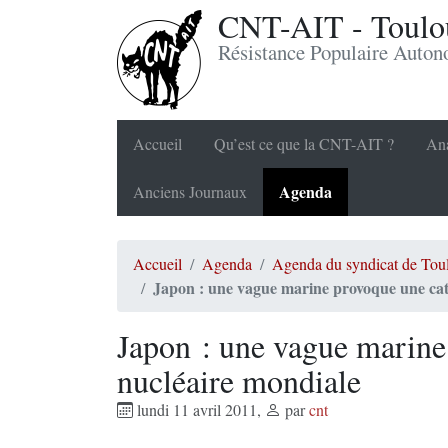
CNT-AIT - Toulou
Résistance Populaire Auto
Accueil
Qu’est ce que la CNT-AIT ?
Ana
Agenda
Anciens Journaux
Accueil
Agenda
Agenda du syndicat de Tou
Japon : une vague marine provoque une cat
Japon : une vague marine
nucléaire mondiale
lundi 11 avril 2011
,
par
cnt