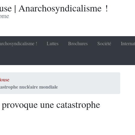
se | Anarchosyndicalisme !
nome
rchosyndicalisme !
Luttes
Brochures
Société
Interna
louse
astrophe nucléaire mondiale
 provoque une catastrophe