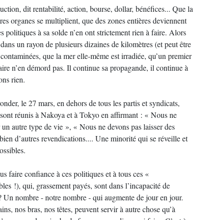
tion, dit rentabilité, action, bourse, dollar, bénéfices... Que la
tres organes se multiplient, que des zones entières deviennent
es politiques à sa solde n’en ont strictement rien à faire. Alors
dans un rayon de plusieurs dizaines de kilomètres (et peut être
 contaminées, que la mer elle-même est irradiée, qu’un premier
aire n’en démord pas. Il continue sa propagande, il continue à
ons rien.
der, le 27 mars, en dehors de tous les partis et syndicats,
 sont réunis à Nakoya et à Tokyo en affirmant : « Nous ne
 un autre type de vie », « Nous ne devons pas laisser des
ien d’autres revendications.... Une minorité qui se réveille et
ossibles.
 faire confiance à ces politiques et à tous ces «
ables !), qui, grassement payés, sont dans l’incapacité de
? Un nombre - notre nombre - qui augmente de jour en jour.
s, nos bras, nos têtes, peuvent servir à autre chose qu’à