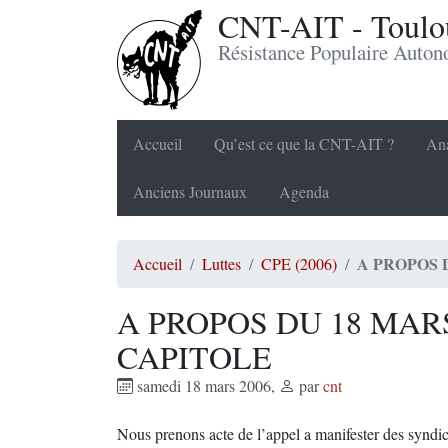
CNT-AIT - Toulou
Résistance Populaire Auto
Accueil
Qu’est ce que la CNT-AIT ?
Ana
Anciens Journaux
Agenda
A PROPOS 
Accueil
Luttes
CPE (2006)
A PROPOS DU 18 MARS
CAPITOLE
samedi 18 mars 2006
,
par
cnt
Nous prenons acte de l’appel a manifester des syndic