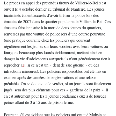
Le procès en appel des prétendus tireurs de Villiers-le-Bel s’est
ouvert le 4 octobre dernier au tribunal de Nanterre. Les jeunes
incriminés étaient accusés d’avoir tiré sur la police lors des
émeutes de 2007 dans le quartier populaire de Villiers-le-Bel. Ces
émeutes faisaient suite à la mort de deux jeunes du quartiers,
renversés par une voiture de police lors d’une course poursuite
(une pratique courante chez les policiers qui coursent
régulièrement les jeunes sur leurs scooters avec leurs voitures ou
fourgons beaucoup plus lourds évidemment, mettant ainsi en
danger la vie d’adolescents auxquels ils n’ont généralement rien à
1
reprocher
[
]
, si ce n’est un « délit de sale gueule » ou des
infractions mineures). Les policiers responsables ont été mis en
examen après des années de tergiversations et une relaxe
préalable. On se doute que le verdict, si un jour ils sont finalement
jugés, sera des plus cléments pour ces « gardiens de la paix ». Il
en est autrement pour les 3 jeunes condamnés eux à de lourdes
peines allant de 3 à 15 ans de prison ferme.
Pourtant, s’il est évident que les policiers qui ont tué Mohsin et