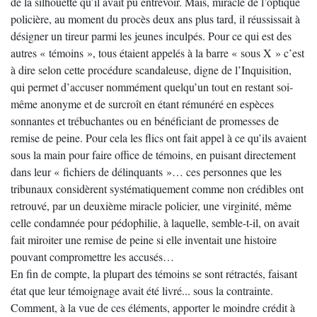
de la silhouette qu’il avait pu entrevoir. Mais, miracle de l’optique
policière, au moment du procès deux ans plus tard, il réussissait à
désigner un tireur parmi les jeunes inculpés. Pour ce qui est des
autres « témoins », tous étaient appelés à la barre « sous X » c’est
à dire selon cette procédure scandaleuse, digne de l’Inquisition,
qui permet d’accuser nommément quelqu’un tout en restant soi-
même anonyme et de surcroît en étant rémunéré en espèces
sonnantes et trébuchantes ou en bénéficiant de promesses de
remise de peine. Pour cela les flics ont fait appel à ce qu’ils avaient
sous la main pour faire office de témoins, en puisant directement
dans leur « fichiers de délinquants »… ces personnes que les
tribunaux considèrent systématiquement comme non crédibles ont
retrouvé, par un deuxième miracle policier, une virginité, même
celle condamnée pour pédophilie, à laquelle, semble-t-il, on avait
fait miroiter une remise de peine si elle inventait une histoire
pouvant compromettre les accusés…
En fin de compte, la plupart des témoins se sont rétractés, faisant
état que leur témoignage avait été livré... sous la contrainte.
Comment, à la vue de ces éléments, apporter le moindre crédit à