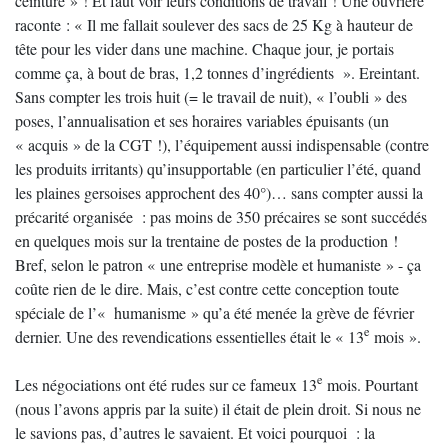
ceinture » ! Et faut voir leurs conditions de travail ! Une ouvrière
raconte : « Il me fallait soulever des sacs de 25 Kg à hauteur de
tête pour les vider dans une machine. Chaque jour, je portais
comme ça, à bout de bras, 1,2 tonnes d’ingrédients ». Ereintant.
Sans compter les trois huit (= le travail de nuit), « l’oubli » des
poses, l’annualisation et ses horaires variables épuisants (un
« acquis » de la CGT !), l’équipement aussi indispensable (contre
les produits irritants) qu’insupportable (en particulier l’été, quand
les plaines gersoises approchent des 40°)… sans compter aussi la
précarité organisée : pas moins de 350 précaires se sont succédés
en quelques mois sur la trentaine de postes de la production !
Bref, selon le patron « une entreprise modèle et humaniste » - ça
coûte rien de le dire. Mais, c’est contre cette conception toute
spéciale de l’« humanisme » qu’a été menée la grève de février
e
dernier. Une des revendications essentielles était le « 13
mois ».
e
Les négociations ont été rudes sur ce fameux 13
mois. Pourtant
(nous l’avons appris par la suite) il était de plein droit. Si nous ne
le savions pas, d’autres le savaient. Et voici pourquoi : la