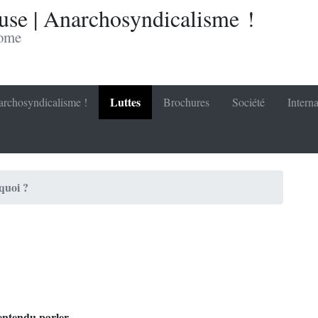
se | Anarchosyndicalisme !
nome
Luttes
rchosyndicalisme !
Brochures
Société
Interna
quoi ?
 entendu parler