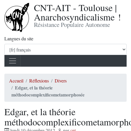
CNT-AIT - Toulouse |
Anarchosyndicalisme !
Résistance Populaire Autonome
Langues du site
Accueil
Réflexions
Divers
Edgar, et la théorie
méthodocomplexificometamorphosée
Edgar, et la théorie
méthodocomplexificometamorph
lundi 10 décembre 2012
,
par
cnt