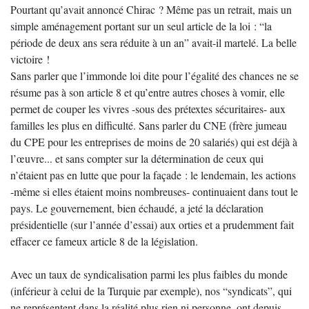
Pourtant qu’avait annoncé Chirac ? Même pas un retrait, mais un
simple aménagement portant sur un seul article de la loi : “la
période de deux ans sera réduite à un an” avait-il martelé. La belle
victoire !
Sans parler que l’immonde loi dite pour l’égalité des chances ne se
résume pas à son article 8 et qu’entre autres choses à vomir, elle
permet de couper les vivres -sous des prétextes sécuritaires- aux
familles les plus en difficulté. Sans parler du CNE (frère jumeau
du CPE pour les entreprises de moins de 20 salariés) qui est déjà à
l’œuvre... et sans compter sur la détermination de ceux qui
n’étaient pas en lutte que pour la façade : le lendemain, les actions
-même si elles étaient moins nombreuses- continuaient dans tout le
pays. Le gouvernement, bien échaudé, a jeté la déclaration
présidentielle (sur l’année d’essai) aux orties et a prudemment fait
effacer ce fameux article 8 de la législation.
Avec un taux de syndicalisation parmi les plus faibles du monde
(inférieur à celui de la Turquie par exemple), nos “syndicats”, qui
ne représentent dans la réalité plus rien ni personne, ont depuis