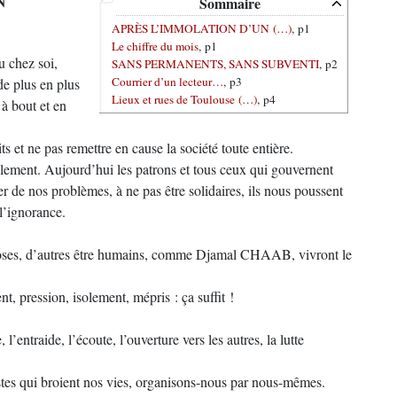
Sommaire
APRÈS L’IMMOLATION D’UN (…)
, p1
Le chiffre du mois
, p1
u chez soi,
SANS PERMANENTS, SANS SUBVENTI
, p2
Courrier d’un lecteur…
, p3
de plus en plus
Lieux et rues de Toulouse (…)
, p4
 à bout et en
s et ne pas remettre en cause la société toute entière.
isolement. Aujourd’hui les patrons et tous ceux qui gouvernent
er de nos problèmes, à ne pas être solidaires, ils nous poussent
 l’ignorance.
hoses, d’autres être humains, comme Djamal CHAAB, vivront le
t, pression, isolement, mépris : ça suffit !
l’entraide, l’écoute, l’ouverture vers les autres, la lutte
istes qui broient nos vies, organisons-nous par nous-mêmes.