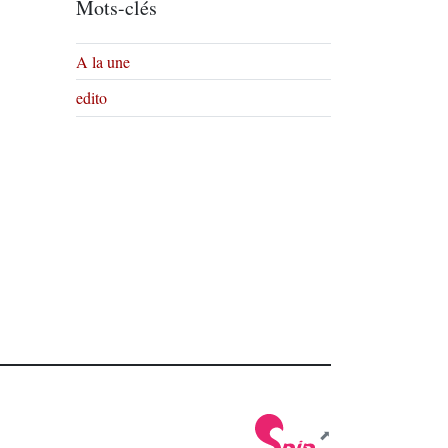
Mots-clés
A la une
edito