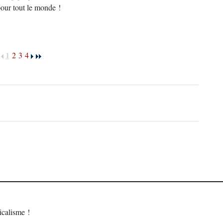
 pour tout le monde !
1
2
3
4
calisme !