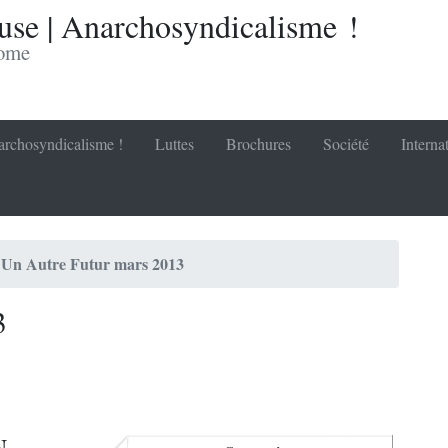
se | Anarchosyndicalisme !
nome
rchosyndicalisme !
Luttes
Brochures
Société
Interna
Un Autre Futur mars 2013
3
N