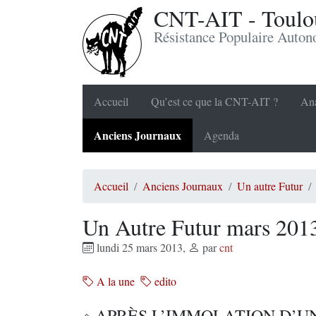
CNT-AIT - Toulou
Résistance Populaire Auto
Accueil
Qu’est ce que la CNT-AIT ?
Ana
Anciens Journaux
Agenda
Accueil
Anciens Journaux
Un autre Futur
Un Autre Futur mars 201
lundi 25 mars 2013
,
par
cnt
A la une
edito
APRÈS L’IMMOLATION D’U