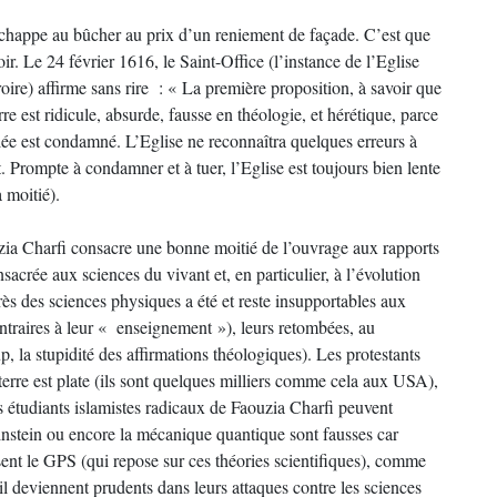
chappe au bûcher au prix d’un reniement de façade. C’est que
r. Le 24 février 1616, le Saint-Office (l’instance de l’Eglise
oire) affirme sans rire : « La première proposition, à savoir que
erre est ridicule, absurde, fausse en théologie, et hérétique, parce
ilée est condamné. L’Eglise ne reconnaîtra quelques erreurs à
t. Prompte à condamner et à tuer, l’Eglise est toujours bien lente
 moitié).
uzia Charfi consacre une bonne moitié de l’ouvrage aux rapports
nsacrée aux sciences du vivant et, en particulier, à l’évolution
ès des sciences physiques a été et reste insupportables aux
contraires à leur « enseignement »), leurs retombées, au
p, la stupidité des affirmations théologiques). Les protestants
 terre est plate (ils sont quelques milliers comme cela aux USA),
s étudiants islamistes radicaux de Faouzia Charfi peuvent
’Einstein ou encore la mécanique quantique sont fausses car
isent le GPS (qui repose sur ces théories scientifiques), comme
oil deviennent prudents dans leurs attaques contre les sciences