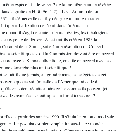
a même espèce lit « le verset 2 de la première sourate révélée
e dans la grotte de Hirâ (96 :1-2) " Lis ! Au nom de ton
 » il s’émerveille car il y décrypte un autre miracle
 lui que « La fixation de l’œuf dans l’utérus… ».
e quand il s’agit de soutenir leurs théories, les théologiens
ts sous peine de dérives. Aussi ont-ils créé en 1983 la
 Coran et de la Sunna, suite à une résolution du Conseil
res « scientifiques » dit la Commission doivent être en accord
 accord avec la Sunna authentique, ensuite en accord avec les
er une démarche plus anti-scientifique !
 se fait-il que jamais, au grand jamais, les exégètes de cet
uverte que ce soit (ni celle de l’Amérique, ni celle du
u’ils en soient réduits à faire coller comme ils peuvent (et
 avec les avancées scientifiques au fur et à mesure ?
T
rface à partir des années 1990. Il s’intitule en toute modestie
ligent ». Le postulat est bien simplet lui aussi : ce monde
duit inexorablement vers le mieux. C’est ce super-héro qui a un