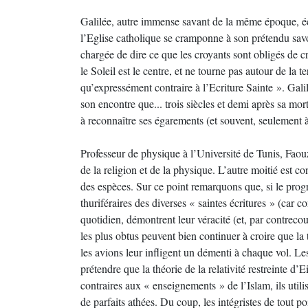
Galilée, autre immense savant de la même époque, é
l’Eglise catholique se cramponne à son prétendu savoi
chargée de dire ce que les croyants sont obligés de cr
le Soleil est le centre, et ne tourne pas autour de la t
qu’expressément contraire à l’Ecriture Sainte ». Gal
son encontre que... trois siècles et demi après sa mor
à reconnaître ses égarements (et souvent, seulement à
Professeur de physique à l’Université de Tunis, Fao
de la religion et de la physique. L’autre moitié est co
des espèces. Sur ce point remarquons que, si le progr
thuriféraires des diverses « saintes écritures » (car 
quotidien, démontrent leur véracité (et, par contrecou
les plus obtus peuvent bien continuer à croire que la
les avions leur infligent un démenti à chaque vol. Le
prétendre que la théorie de la relativité restreinte d
contraires aux « enseignements » de l’Islam, ils util
de parfaits athées. Du coup, les intégristes de tout p