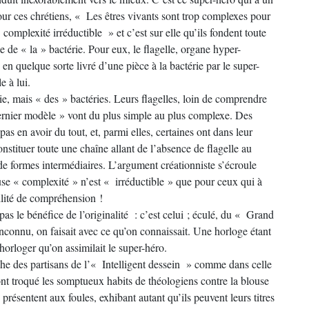
Pour ces chrétiens, « Les êtres vivants sont trop complexes pour
« complexité irréductible » et c’est sur elle qu’ils fondent toute
e de « la » bactérie. Pour eux, le flagelle, organe hyper-
é en quelque sorte livré d’une pièce à la bactérie par le super-
e à lui.
e, mais « des » bactéries. Leurs flagelles, loin de comprendre
ernier modèle » vont du plus simple au plus complexe. Des
s en avoir du tout, et, parmi elles, certaines ont dans leur
onstituer toute une chaîne allant de l’absence de flagelle au
 de formes intermédiaires. L’argument créationniste s’écroule
use « complexité » n’est « irréductible » que pour ceux qui à
bilité de compréhension !
as le bénéfice de l’originalité : c’est celui ; éculé, du « Grand
 inconnu, on faisait avec ce qu’on connaissait. Une horloge étant
 horloger qu’on assimilait le super-héro.
he des partisans de l’« Intelligent dessein » comme dans celle
nt troqué les somptueux habits de théologiens contre la blouse
présentent aux foules, exhibant autant qu’ils peuvent leurs titres