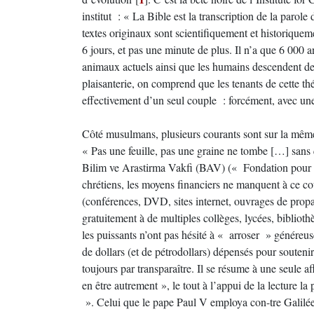
institut : « La Bible est la transcription de la parole
textes originaux sont scientifiquement et historique
6 jours, et pas une minute de plus. Il n’a que 6 000 
animaux actuels ainsi que les humains descendent des
plaisanterie, on comprend que les tenants de cette thé
effectivement d’un seul couple : forcément, avec une
Côté musulmans, plusieurs courants sont sur la même 
« Pas une feuille, pas une graine ne tombe […] sans
Bilim ve Arastirma Vakfi (BAV) (« Fondation pour la 
chrétiens, les moyens financiers ne manquent à ce cou
(conférences, DVD, sites internet, ouvrages de propag
gratuitement à de multiples collèges, lycées, biblioth
les puissants n’ont pas hésité à « arroser » généreu
de dollars (et de pétrodollars) dépensés pour soutenir
toujours par transparaître. Il se résume à une seule a
en être autrement », le tout à l’appui de la lecture la
». Celui que le pape Paul V employa con-tre Galilée.