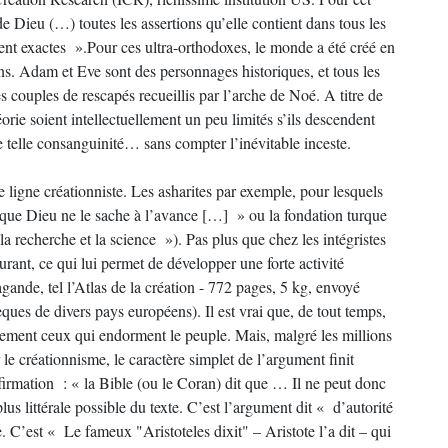
 de Dieu (…) toutes les assertions qu’elle contient dans tous les
ment exactes ».Pour ces ultra-orthodoxes, le monde a été créé en
ans. Adam et Eve sont des personnages historiques, et tous les
 couples de rescapés recueillis par l’arche de Noé. A titre de
orie soient intellectuellement un peu limités s’ils descendent
 telle consanguinité… sans compter l’inévitable inceste.
ligne créationniste. Les asharites par exemple, pour lesquels
 que Dieu ne le sache à l’avance […] » ou la fondation turque
recherche et la science »). Pas plus que chez les intégristes
rant, ce qui lui permet de développer une forte activité
ande, tel l’Atlas de la création - 772 pages, 5 kg, envoyé
èques de divers pays européens). Il est vrai que, de tout temps,
sement ceux qui endorment le peuple. Mais, malgré les millions
 le créationnisme, le caractère simplet de l’argument finit
ffirmation : « la Bible (ou le Coran) dit que … Il ne peut donc
 plus littérale possible du texte. C’est l’argument dit « d’autorité
 C’est « Le fameux "Aristoteles dixit" – Aristote l’a dit – qui