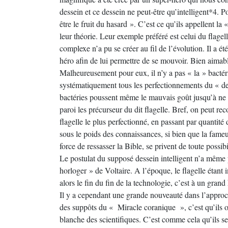
dessein et ce dessein ne peut-être qu’intelligent*4. 
être le fruit du hasard ». C’est ce qu’ils appellent la 
leur théorie. Leur exemple préféré est celui du flagell
complexe n’a pu se créer au fil de l’évolution. Il a ét
héro afin de lui permettre de se mouvoir. Bien aimabl
Malheureusement pour eux, il n’y a pas « la » bactéri
systématiquement tous les perfectionnements du « d
bactéries poussent même le mauvais goût jusqu’à ne pa
paroi les précurseur du dit flagelle. Bref, on peut rec
flagelle le plus perfectionné, en passant par quantité
sous le poids des connaissances, si bien que la fame
force de ressasser la Bible, se privent de toute possi
Le postulat du supposé dessein intelligent n’a même p
horloger » de Voltaire. A l’époque, le flagelle étant
alors le fin du fin de la technologie, c’est à un grand
Il y a cependant une grande nouveauté dans l’approc
des suppôts du « Miracle coranique », c’est qu’ils o
blanche des scientifiques. C’est comme cela qu’ils se 