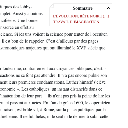
ifiques des lobbys
Sommaire
ncomplet. Aussi y ajoutons-
L’ÉVOLUTION, BÊTE NOIRE (…)
ucifiée ». Une bonne
TRAVAIL D’IMAGINATION
consacrée en effet au
ience. Si les uns voilent la science pour tenter de l’occulter,
 Il est bon de le rappeler. C’est d’ailleurs par des pages
e
 astronomiques majeures qui ont illuminé le XVI
siècle que
outes que, contrairement aux croyances bibliques, c’est la
 réactions ne se font pas attendre. Il n’a pas encore publié son
inent leurs premières condamnations. Luther himself s’élève
’astronomie ». Les catholiques, un instant distanciés dans ce
inattention de leur part : ils n’ont pas pris la peine de lire les
nt et passent aux actes. En l’an de grâce 1600, le copernicien
raison, est brûlé vif, à Rome, sur la place publique, par la
rétienne. Il ne fut, hélas, ni le seul ni le dernier à subir cette