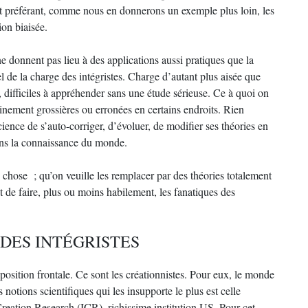
nt préférant, comme nous en donnerons un exemple plus loin, les
ion biaisée.
e donnent pas lieu à des applications aussi pratiques que la
l de la charge des intégristes. Charge d’autant plus aisée que
 difficiles à appréhender sans une étude sérieuse. Ce à quoi on
ainement grossières ou erronées en certains endroits. Rien
ence de s’auto-corriger, d’évoluer, de modifier ses théories en
ans la connaissance du monde.
e chose ; qu’on veuille les remplacer par des théories totalement
t de faire, plus ou moins habilement, les fanatiques des
 DES INTÉGRISTES
position frontale. Ce sont les créationnistes. Pour eux, le monde
 notions scientifiques qui les insupporte le plus est celle
r Creation Research (ICR), richissime institution US. Pour cet