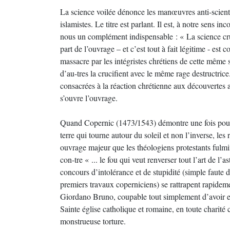
La science voilée dénonce les manœuvres anti-scient
islamistes. Le titre est parlant. Il est, à notre sens i
nous un complément indispensable : « La science cr
part de l’ouvrage – et c’est tout à fait légitime - est 
massacre par les intégristes chrétiens de cette même sc
d’au-tres la crucifient avec le même rage destructrice.
consacrées à la réaction chrétienne aux découvertes
s’ouvre l’ouvrage.
Quand Copernic (1473/1543) démontre une fois pour t
terre qui tourne autour du soleil et non l’inverse, les
ouvrage majeur que les théologiens protestants fulm
con-tre « ... le fou qui veut renverser tout l’art de l
concours d’intolérance et de stupidité (simple faute d’
premiers travaux coperniciens) se rattrapent rapideme
Giordano Bruno, coupable tout simplement d’avoir eu 
Sainte église catholique et romaine, en toute charité ch
monstrueuse torture.