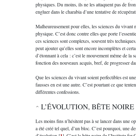
physiques. Du moins, ils ne les attaquent pas de fro
engluer dans le charabia d’une tentative de récupérat
Malheureusement pour elles, les sciences du vivant n
physique. C’est donc contre elles que porte l’essentie
ces sciences sont complexes, souvent très techniques,
peut ajouter qu’elles sont encore incomplètes et cert
d’étonnant à cela : c’est le mouvement même de la sci
fonction des nouveaux acquis, bref, de progresser d
Que les sciences du vivant soient perfectibles est un
fausses en est une autre. C’est pourtant ce que tenten
différentes confessions.
L’ÉVOLUTION, BÊTE NOIRE
Les moins fins n’hésitent pas à se lancer dans une op
a été créé tel quel, d’un bloc. C’est pourquoi, une des
1
d’évolution
[
]
. C’est la bête noire de l’Institute fo