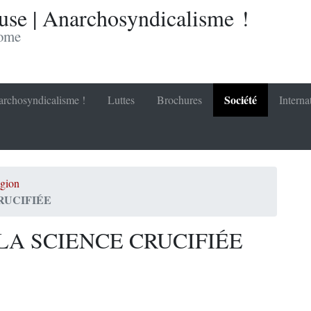
se | Anarchosyndicalisme !
nome
Société
rchosyndicalisme !
Luttes
Brochures
Interna
igion
RUCIFIÉE
 LA SCIENCE CRUCIFIÉE