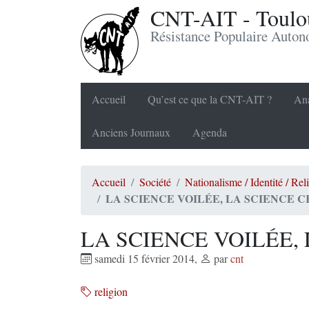
CNT-AIT - Toulou
Résistance Populaire Auto
Accueil
Qu’est ce que la CNT-AIT ?
Ana
Anciens Journaux
Agenda
Accueil
Société
Nationalisme / Identité / Rel
LA SCIENCE VOILÉE, LA SCIENCE C
LA SCIENCE VOILÉE,
samedi 15 février 2014
,
par
cnt
religion