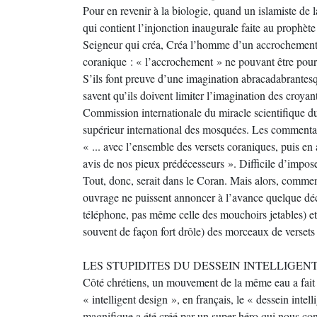
Pour en revenir à la biologie, quand un islamiste de l
qui contient l’injonction inaugurale faite au prophèt
Seigneur qui créa, Créa l’homme d’un accrochement*3"
coranique : « l’accrochement » ne pouvant être pour
S’ils font preuve d’une imagination abracadabrantesqu
savent qu’ils doivent limiter l’imagination des croyan
Commission internationale du miracle scientifique du
supérieur international des mosquées. Les commentai
« ... avec l’ensemble des versets coraniques, puis en
avis de nos pieux prédécesseurs ». Difficile d’impos
Tout, donc, serait dans le Coran. Mais alors, comment
ouvrage ne puissent annoncer à l’avance quelque déco
téléphone, pas même celle des mouchoirs jetables) et q
souvent de façon fort drôle) des morceaux de versets
LES STUPIDITES DU DESSEIN INTELLIGEN
Côté chrétiens, un mouvement de la même eau a fait su
« intelligent design », en français, le « dessein intel
magnifique a été créé par un super-héro qui nous con