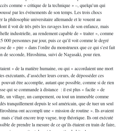
succès comme « critique de la technique » –, quelqu’un qui
t poussé par les événements de son temps. Les trois chocs
 la philosophie universitaire allemande et le vouent au
nt il voit de très près les ravages lors de son enfance, mais
chelle industrielle, au rendement capable de « traiter », comme
25 000 personnes par jour, puis ce qu’il voit comme le degré
e de « pire » dans l’ordre du monstrueux que ce qui s’est fait
n de seconde, Hiroshima, suivi de Nagasaki, pour rien.
itaient » de la matière humaine, ou qui « accordaient une mort
r les exécutants, d’assécher leurs cœurs, de déposséder ces
 pouvait être accomplie, autant que possible, comme si de rien
asse qui se commande à distance : il est plus « facile » de
ille, un village, un campement, ou tout un immeuble comme
s tranquillement depuis le sol américain, que de tuer un seul
Hiroshima ont accompli une « mission de routine ». Ils avaient
is c’était encore trop vague, trop théorique. Ils ont exécuté
sible de prendre la mesure de ce qu’ils étaient en train de faire,