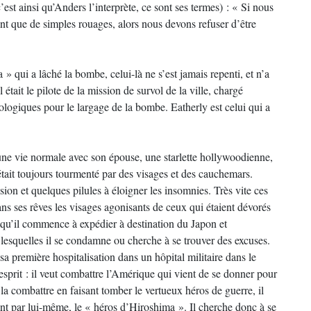
est ainsi qu’Anders l’interprète, ce sont ses termes) : « Si nous
t que de simples rouages, alors nous devons refuser d’être
a » qui a lâché la bombe, celui-là ne s’est jamais repenti, et n’a
était le pilote de la mission de survol de la ville, chargé
ologiques pour le largage de la bombe. Eatherly est celui qui a
une vie normale avec son épouse, une starlette hollywoodienne,
e était toujours tourmenté par des visages et des cauchemars.
ion et quelques pilules à éloigner les insomnies. Très vite ces
ans ses rêves les visages agonisants de ceux qui étaient dévorés
e qu’il commence à expédier à destination du Japon et
 lesquelles il se condamne ou cherche à se trouver des excuses.
 sa première hospitalisation dans un hôpital militaire dans le
esprit : il veut combattre l’Amérique qui vient de se donner pour
la combattre en faisant tomber le vertueux héros de guerre, il
nt par lui-même, le « héros d’Hiroshima ». Il cherche donc à se