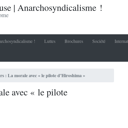
se | Anarchosyndicalisme !
nome
rchosyndicalisme !
Luttes
Brochures
Société
Interna
 : La morale avec « le pilote d’Hiroshima »
e avec « le pilote