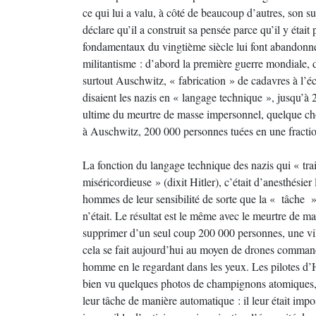
ce qui lui a valu, à côté de beaucoup d’autres, son 
déclare qu’il a construit sa pensée parce qu’il y étai
fondamentaux du vingtième siècle lui font abandonner
militantisme : d’abord la première guerre mondiale, do
surtout Auschwitz, « fabrication » de cadavres à l’é
disaient les nazis en « langage technique », jusqu’à 
ultime du meurtre de masse impersonnel, quelque chos
à Auschwitz, 200 000 personnes tuées en une fractio
La fonction du langage technique des nazis qui « tra
miséricordieuse » (dixit Hitler), c’était d’anesthésie
hommes de leur sensibilité de sorte que la « tâche »
n’était. Le résultat est le même avec le meurtre de m
supprimer d’un seul coup 200 000 personnes, une v
cela se fait aujourd’hui au moyen de drones commandé
homme en le regardant dans les yeux. Les pilotes d’
bien vu quelques photos de champignons atomiques, ma
leur tâche de manière automatique : il leur était impos