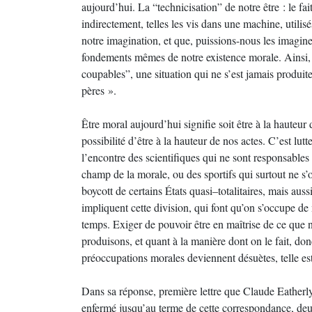
aujourd’hui. La “technicisation” de notre être : le fai
indirectement, telles les vis dans une machine, utili
notre imagination, et que, puissions-nous les imagine
fondements mêmes de notre existence morale. Ainsi,
coupables”, une situation qui ne s’est jamais produi
pères ».
Être moral aujourd’hui signifie soit être à la hauteur d
possibilité d’être à la hauteur de nos actes. C’est lut
l’encontre des scientifiques qui ne sont responsables 
champ de la morale, ou des sportifs qui surtout ne s’o
boycott de certains États quasi–totalitaires, mais aus
impliquent cette division, qui font qu’on s’occupe de
temps. Exiger de pouvoir être en maîtrise de ce que no
produisons, et quant à la manière dont on le fait, do
préoccupations morales deviennent désuètes, telle es
Dans sa réponse, première lettre que Claude Eatherly 
enfermé jusqu’au terme de cette correspondance, deu