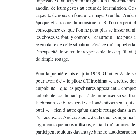
impossible d’anticiper en imagination l’énormité des
anodin, de leurs gestes au cours de leur mission. Ce d
capacité de nous en faire une image, Günther Anders 
époque et la racine du monstrueux. Si l’on ne peut plu
conséquence est que l’on ne peut plus se hisser au ni
les choses se font, y compris – et surtout – les pires 
exemplaire de cette situation, c’est ce qu’il appelle 
l’incapacité de se rendre responsable de ce qu’il fait (
de simple rouage.
Pour la première fois en juin 1959, Günther Anders 
pour avoir été « le pilote d’Hiroshima », a refusé de s
culpabilité – que les psychiatres appelaient « complex
culpabilité, continuant par là de lui refuser sa souf
Eichmann, ce bureaucrate de l’anéantissement, qui dé
outil », « rien d’autre qu’un simple rouage dans la 
l’en accuse ». Anders ajoute à cela que les argument
arguments que nous utilisons, en tant qu’hommes de
participent toujours davantage à notre autodestructi