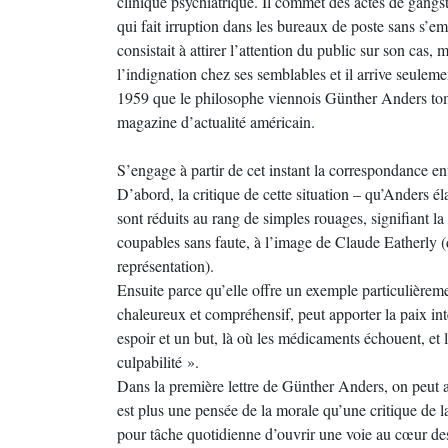
clinique psychiatrique. Il commet des actes de gangste
qui fait irruption dans les bureaux de poste sans s’em
consistait à attirer l’attention du public sur son cas,
l’indignation chez ses semblables et il arrive seulemen
1959 que le philosophe viennois Günther Anders tomb
magazine d’actualité américain.
S’engage à partir de cet instant la correspondance e
D’abord, la critique de cette situation – qu’Anders él
sont réduits au rang de simples rouages, signifiant 
coupables sans faute, à l’image de Claude Eatherly (
représentation).
Ensuite parce qu’elle offre un exemple particulièrem
chaleureux et compréhensif, peut apporter la paix int
espoir et un but, là où les médicaments échouent, et
culpabilité ».
Dans la première lettre de Günther Anders, on peut ain
est plus une pensée de la morale qu’une critique de 
pour tâche quotidienne d’ouvrir une voie au cœur de