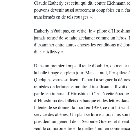
Claude Eatherly est celui qui dit, contre Eichmann (c’
pouvons devenir aussi atrocement coupables en n’étan
transformés en de tels rouages ».
Eatherly n’était pas, en vérité, le « pilote d’Hiroshim
jamais refusé de se faire acclamer comme un héros. Il 
d’examiner entre autres choses les conditions météor
dit : « Allez-y ».
Dans un premier temps, il tente d’oublier, de mener 
la belle image en plein jour. Mais la nuit, l’ex-pilot
Quelques verres suffisent d’abord à soigner la dépress
remèdes de fortune se montrent insuffisants. Il voit d
par le feu infernal d’Hiroshima. C’est à cette époqu
d’Hiroshima des billets de banque et des lettres dans
Il tente de se donner la mort en 1950, ce qui lui vaut
service des aliénés. Un plan se forme alors dans son 
président un général de la Seconde Guerre, et il veut 
veut le compromettre et le mettre à nu, en commença