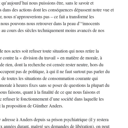
t qu’aujourd’hui nous puissions être, sans le savoir et
sés dans des actions dont les conséquences dépassent notre vue et
r, nous n’approuverions pas – ce fait a transformé les
 nous pouvons nous retrouver dans la peau d’“innocents
te au cours des siècles techniquement moins avancés de nos
e nos actes soit refuser toute situation qui nous retire la
ter contre la « division du travail » en matière de morale, à
de rien, dont la recherche est censée rester neutre, hors du
ccupent pas de politique, à qui il ne faut surtout pas parler du
si de toutes les situations de consommation courante qui
 morale à heures fixes sans se poser de questions la plupart du
us faisons, quant à la finalité de ce que nous faisons et
nc refuser le fonctionnement d’une société dans laquelle les
t la proposition de Günther Anders.
adresse à Anders depuis sa prison psychiatrique (il y restera
x années durant, malgré ses demandes de libération), on peut