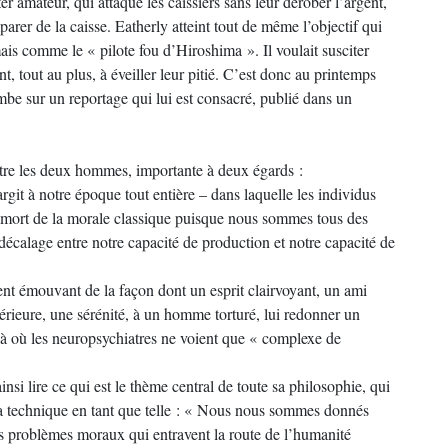
r amateur, qui attaque les caissiers sans leur dérober l’argent,
parer de la caisse. Eatherly atteint tout de même l’objectif qui
 mais comme le « pilote fou d’Hiroshima ». Il voulait susciter
t, tout au plus, à éveiller leur pitié. C’est donc au printemps
e sur un reportage qui lui est consacré, publié dans un
ntre les deux hommes, importante à deux égards :
argit à notre époque tout entière – dans laquelle les individus
la mort de la morale classique puisque nous sommes tous des
décalage entre notre capacité de production et notre capacité de
ent émouvant de la façon dont un esprit clairvoyant, un ami
érieure, une sérénité, à un homme torturé, lui redonner un
 là où les neuropsychiatres ne voient que « complexe de
si lire ce qui est le thème central de toute sa philosophie, qui
la technique en tant que telle : « Nous nous sommes donnés
s problèmes moraux qui entravent la route de l’humanité