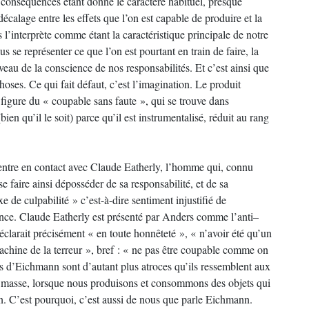
 conséquences étant donné le caractère habituel, presque
écalage entre les effets que l’on est capable de produire et la
l’interprète comme étant la caractéristique principale de notre
s se représenter ce que l’on est pourtant en train de faire, la
veau de la conscience de nos responsabilités. Et c’est ainsi que
choses. Ce qui fait défaut, c’est l’imagination. Le produit
la figure du « coupable sans faute », qui se trouve dans
bien qu’il le soit) parce qu’il est instrumentalisé, réduit au rang
entre en contact avec Claude Eatherly, l’homme qui, connu
e faire ainsi déposséder de sa responsabilité, et de sa
e de culpabilité » c’est-à-dire sentiment injustifié de
france. Claude Eatherly est présenté par Anders comme l’anti–
clarait précisément « en toute honnêteté », « n’avoir été qu’un
machine de la terreur », bref : « ne pas être coupable comme on
s d’Eichmann sont d’autant plus atroces qu’ils ressemblent aux
 masse, lorsque nous produisons et consommons des objets qui
on. C’est pourquoi, c’est aussi de nous que parle Eichmann.