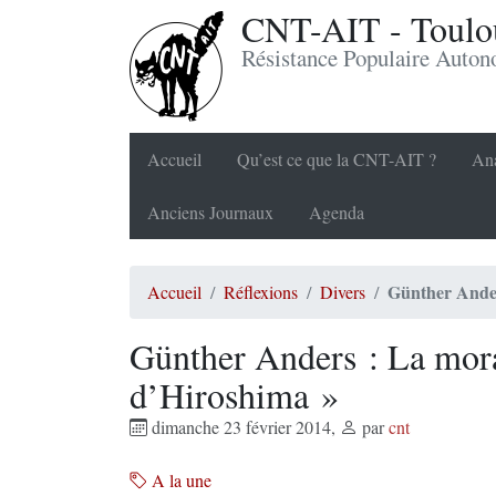
CNT-AIT - Toulou
Résistance Populaire Auto
Accueil
Qu’est ce que la CNT-AIT ?
Ana
Anciens Journaux
Agenda
Günther Anders
Accueil
Réflexions
Divers
Günther Anders : La moral
d’Hiroshima »
dimanche 23 février 2014
,
par
cnt
A la une