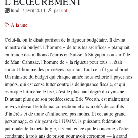
L’ÉCŒUREMENT
lundi 7 avril 2014
,
par
cnt
A la une
Celui-là, on le disait partisan de la rigueur budgétaire. Il devint
ministre du budget. L’homme « de tous les sacrifices » planquait
en fraude des millions d’euros en Suisse, à Singapour ou sur l’ile
de Man. Cahuzac, l’homme de « la rigueur pour tous », était
surtout l’homme des privilèges pour lui. Tout cela fit grand bruit.
Un ministre du budget qui chaque année nous exhorte à payer nos
impôts, qui est censé lutter contre la délinquance fiscale, et qui
escroque lui-même le fisc, c’est le plus haut degré du cynisme.
D’autant plus que son prédécesseur, Eric Woerth, est maintenant
renvoyé devant le tribunal correctionnel aux motifs de conflits
d’intérêts et de trafic d’influence, pas moins. Et cet autre grand
personnage, ex-dirigeant de l’IUMM, la puissante fédération
patronale de la métallurgie, il vient, en ce qui le concerne, d’être
condamné à trois ans de prison pour avoir corrompu — à grand