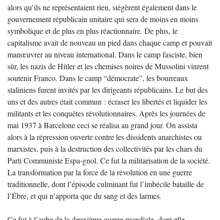
alors qu’ils ne représentaient rien, siégèrent également dans le
gouvernement républicain unitaire qui sera de moins en moins
symbolique et de plus en plus réactionnaire. De plus, le
capitalisme avait de nouveau un pied dans chaque camp et pouvait
manœuvrer au niveau international. Dans le camp fasciste, bien
sûr, les nazis de Hitler et les chemises noires de Mussolini vinrent
soutenir Franco. Dans le camp “démocrate”, les bourreaux
staliniens furent invités par les dirigeants républicains. Le but des
uns et des autres était commun : écraser les libertés et liquider les
militants et les conquêtes révolutionnaires. Après les journées de
mai 1937 à Barcelone ceci se réalisa au grand jour. On assista
alors à la répression ouverte contre les dissidents anarchistes ou
marxistes, puis à la destruction des collectivités par les chars du
Parti Communiste Espa-gnol. Ce fut la militarisation de la société.
La transformation par la force de la révolution en une guerre
traditionnelle, dont l’épisode culminant fut l’imbécile bataille de
l’Ébre, et qui n’apporta que du sang et des larmes.
Ce fut à l’aube de la deuxième guerre mondiale -dont elle