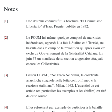
Notes
1
[
]
Une des plus connues fut la brochure "El Comunismo
Libertario" d’Isaac Puente, publiée en 1932.
2
[
]
Le POUM lui-même, quoique composé de marxistes
hétérodoxes, opposés à la fois à Staline et à Trotski, ne
bascula dans le camp de la révolution qu’après avoir été
exclu du Gouvernement de la Généralitat Catalane. En
juin 37 un manifeste de sa section aragonaise attaquait
encore les Collectivités.
3
[
]
Gaston LEVAL, "Ne Fraco Ne Stalin, le colletivita
anarchiche spagnole nelle lotta contro Franco e la
reazione staliniana", Milan, 1962. L’essentiel de cet
article (en particulier les exemples et les chiffres) est tiré
de cette source.
4
[
]
Elles refusèrent par exemple de participer à la bataille