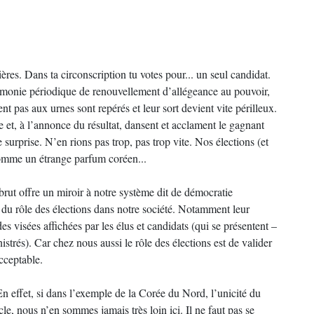
res. Dans ta circonscription tu votes pour... un seul candidat.
rémonie périodique de renouvellement d’allégeance au pouvoir,
t pas aux urnes sont repérés et leur sort devient vite périlleux.
e et, à l’annonce du résultat, dansent et acclament le gagnant
 surprise. N’en rions pas trop, pas trop vite. Nos élections (et
comme un étrange parfum coréen...
 brut offre un miroir à notre système dit de démocratie
ux du rôle des élections dans notre société. Notamment leur
es visées affichées par les élus et candidats (qui se présentent –
nistrés). Car chez nous aussi le rôle des élections est de valider
cceptable.
n effet, si dans l’exemple de la Corée du Nord, l’unicité du
le, nous n’en sommes jamais très loin ici. Il ne faut pas se