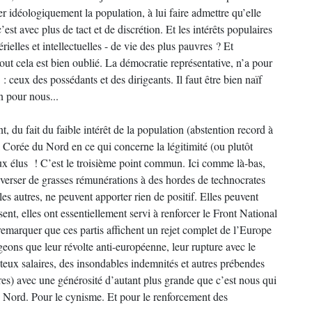
rer idéologiquement la population, à lui faire admettre qu’elle
est avec plus de tact et de discrétion. Et les intérêts populaires
ielles et intellectuelles - de vie des plus pauvres ? Et
out cela est bien oublié. La démocratie représentative, n’a pour
: ceux des possédants et des dirigeants. Il faut être bien naïf
 pour nous...
t, du fait du faible intérêt de la population (abstention record à
a Corée du Nord en ce qui concerne la légitimité (ou plutôt
eux élus ! C’est le troisième point commun. Ici comme là-bas,
à verser de grasses rémunérations à des hordes de technocrates
es autres, ne peuvent apporter rien de positif. Elles peuvent
t, elles ont essentiellement servi à renforcer le Front National
 remarquer que ces partis affichent un rejet complet de l’Europe
geons que leur révolte anti-européenne, leur rupture avec le
juteux salaires, des insondables indemnités et autres prébendes
es) avec une générosité d’autant plus grande que c’est nous qui
u Nord. Pour le cynisme. Et pour le renforcement des