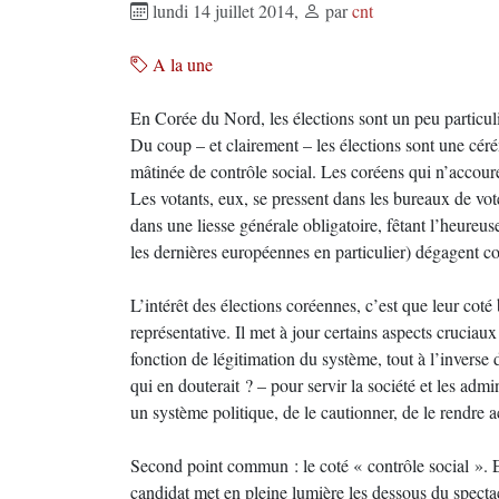
lundi 14 juillet 2014
,
par
cnt
A la une
En Corée du Nord, les élections sont un peu particuliè
Du coup – et clairement – les élections sont une cé
mâtinée de contrôle social. Les coréens qui n’accouren
Les votants, eux, se pressent dans les bureaux de vot
dans une liesse générale obligatoire, fêtant l’heureuse
les dernières européennes en particulier) dégagent 
L’intérêt des élections coréennes, c’est que leur coté
représentative. Il met à jour certains aspects crucia
fonction de légitimation du système, tout à l’inverse d
qui en douterait ? – pour servir la société et les admi
un système politique, de le cautionner, de le rendre a
Second point commun : le coté « contrôle social ». E
candidat met en pleine lumière les dessous du spectac