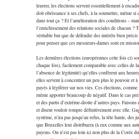
leurrer, les élections servent essentiellement à encad
doit obéissance à ses chefs, à la soumettre, même si c’
dans tout ça ? Et l’amélioration des conditions – matér
l’enrichissement des relations sociales de chacun ? T
véritable but que de défendre des intérêts bien précis 
pour penser que ces messieurs-dames sont en mission
Les dernières élections (européennes cette fois ci) son
chaque fois), facilement comparable avec celles de l
l’absence de légitimité) qu’elles confèrent aux heur
elles servent à concentrer un peu plus le pouvoir et 
payés à légiférer sur nos vies. Ces élections, comme l
même apporter beaucoup de négatif. Dans le cas présen
et des partis d’extrême-droite d’autres pays. Faisons
et disent vouloir rompre définitivement avec elle. Ga
système, n’ira pas jusqu’au refus, la tête haute, des 
que Bruxelles leur distribuera (à eux comme aux autr
payons. On n’est pas loin ici non plus de la Corée d