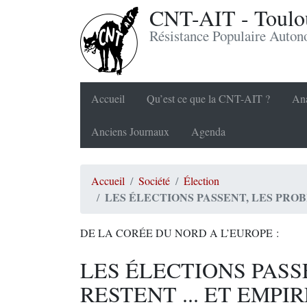
CNT-AIT - Toulou
Résistance Populaire Auto
Accueil
Qu’est ce que la CNT-AIT ?
Ana
Anciens Journaux
Agenda
Accueil
Société
Élection
LES ÉLECTIONS PASSENT, LES PROB
DE LA CORÉE DU NORD A L’EUROPE :
LES ÉLECTIONS PASS
RESTENT ... ET EMPI