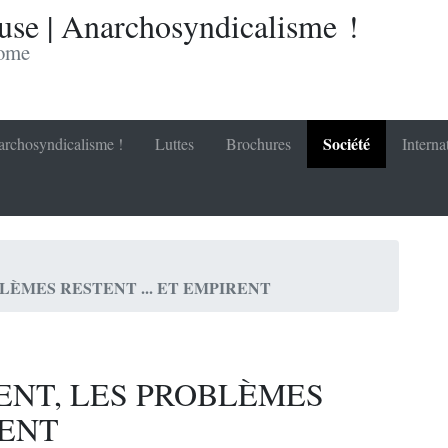
se | Anarchosyndicalisme !
nome
Société
rchosyndicalisme !
Luttes
Brochures
Interna
LÈMES RESTENT ... ET EMPIRENT
ENT, LES PROBLÈMES
RENT