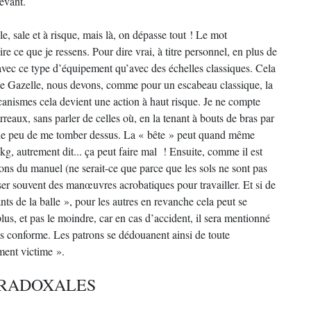
revant.
le, sale et à risque, mais là, on dépasse tout ! Le mot
re ce que je ressens. Pour dire vrai, à titre personnel, en plus de
ts avec ce type d’équipement qu’avec des échelles classiques. Cela
e Gazelle, nous devons, comme pour un escabeau classique, la
canismes cela devient une action à haut risque. Je ne compte
arreaux, sans parler de celles où, en la tenant à bouts de bras par
er de peu de me tomber dessus. La « bête » peut quand même
kg, autrement dit... ça peut faire mal ! Ensuite, comme il est
ions du manuel (ne serait-ce que parce que les sols ne sont pas
iser souvent des manœuvres acrobatiques pour travailler. Et si de
ts de la balle », pour les autres en revanche cela peut se
plus, et pas le moindre, car en cas d’accident, il sera mentionné
as conforme. Les patrons se dédouanent ainsi de toute
ement victime ».
ARADOXALES