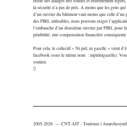
existe des alliages très solides et extrêmement légers,
la sécurité n’a pas de prix. A moins que les gens qu
d’un ouvrier du bâtiment vaut moins que celle d’un pi
des PIRL utilisables, nous pouvons exiger l’applicat
l’embauche d’un deuxième ouvrier par PIRL pour facili
pénibilité, une compensation financière conséquente 
Pour cela, le collectif « Ni pirl, ni gazelle » vient 
facebook (sous le même nom : nipirlnigazelle). Vous 
soutien.

2005-2026 — CNT-AIT - Toulouse | Anarchosyndi