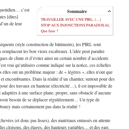
 quotidien… c’est
Sommaire
tes [dites]
TRAVAILLER AVEC UNE PIRL, (…)
d’un de leur
STOP AUX INJONCTIONS PARADOXAL
Que faire ?
séquents (style construction de bâtiments), les PIRL sont
les remplacent les bon vieux escabeaux. L’idée peut paraître
sques de chute et d’éviter ainsi un certain nombre d’accidents
est vrai qu’utilisées comme indiqué sur la notice, ces échelles
s elles ont un problème majeur : de « légères », elles n’ont que
 et encombrantes. Dans la réalité d’un chantier, surtout pour des
ur des travaux en hauteur (électricité…), il est impossible de
ient adaptées à une surface plane, propre, sans obstacle d’aucune
ns avoir besoin de se déplacer régulièrement… Un type de
isney mais certainement pas dans la réalité !
chevées (et donc pas lisses), des matériaux entassés en attente
des cloisons, des étages, des hauteurs variables… et des gars