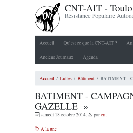
CNT-AIT - Toulou
Résistance Populaire Auto
Accueil
Qu’est ce que la CNT-AIT ?
Ana
Anciens Journaux
Agenda
BATIMENT - 
Accueil
Luttes
Bâtiment
BATIMENT - CAMPAGNE
GAZELLE »
samedi 18 octobre 2014
,
par
cnt
A la une