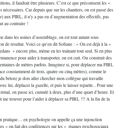
ions, il faudrait être plusieurs. C’est ce que préconisent les «
 nécessaires. Car depuis que sur les chantiers, on est passé des
) aux PIRL, il n’y a pas eu d’augmentation des effectifs, pas
t au contraire !
me dans les usines d’assemblage, on est tout autant sous
n de résultat. Voici ce qu’en dit Sofiane : « On est déjà à la «
edans » encore plus, même en les traînant tout seul. Si en plus
manence pour aider à transporter, on est cuit. On construit des
centaines de mètres parfois. Imaginez si, pour déplacer ma PIRL
lace constamment de trois, quatre ou cinq mètres), comme le
 du béton) je dois aller chercher mon collègue qui travaille
ec lui, déplacer la gazelle, et puis le laisser repartir... Pour une
rmal, on passe ici, cumulé à deux, plus d’une quart d’heure. Et
t me trouver pour l’aider à déplacer sa PIRL !!! A la fin de la
le en pratique… en psychologie on appelle ça une injonction
es » on fait des conférences sur les « risques psychosociaux