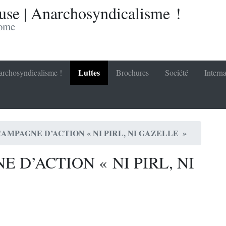
se | Anarchosyndicalisme !
nome
Luttes
rchosyndicalisme !
Brochures
Société
Interna
CAMPAGNE D’ACTION « NI PIRL, NI GAZELLE »
 D’ACTION « NI PIRL, NI