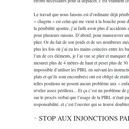
efforts nécessaires pour la déplacer, c’est vraiment c
Le travail que nous faisons est d’ordinaire déjà pénib
« chagrin » est celui qui me vient à la bouche pour di
la pénibilité ajoutée, j’ai failli avoir plus d’acciden
pour plusieurs raisons. D’abord, pour manœuvrer un
plier. Or du fait de son poids et de ses nombreux mé
plus les fois où j’ai eu les mains coincées entre les b
l’un de ces éléments, je l’ai vue se plier et manqu
mesurer plus de 4 mètres de haut et peser plus de 30 
impossible d’utiliser les PIRL en suivant les instruct
plats et qu’ils sont encombrés) ont est obligé de réal
telles positions ne posent aucun problème aux « enfan
révéler assez périlleux... Et ça c’est un problème de 
sur le procès verbal que l’usage de la PIRL n’était p
responsabilité, et c’est l’ouvrier qui se trouve doubl
STOP AUX INJONCTIONS P