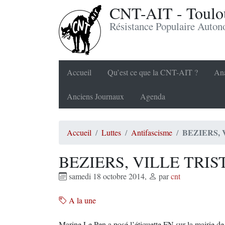
CNT-AIT - Toulou
Résistance Populaire Auto
Accueil
Qu’est ce que la CNT-AIT ?
Ana
Anciens Journaux
Agenda
BEZIERS, 
Accueil
Luttes
Antifascisme
BEZIERS, VILLE TRIS
samedi 18 octobre 2014
,
par
cnt
A la une
Marine Le Pen a posé l’étiquette FN sur la mairie de