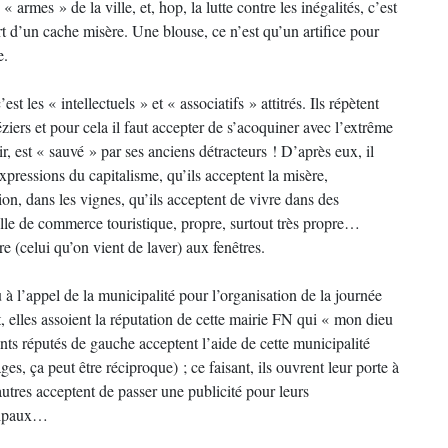
armes » de la ville, et, hop, la lutte contre les inégalités, c’est
ort d’un cache misère. Une blouse, ce n’est qu’un artifice pour
e.
st les « intellectuels » et « associatifs » attitrés. Ils répètent
éziers et pour cela il faut accepter de s’acoquiner avec l’extrême
r, est « sauvé » par ses anciens détracteurs ! D’après eux, il
expressions du capitalisme, qu’ils acceptent la misère,
tion, dans les vignes, qu’ils acceptent de vivre dans des
ille de commerce touristique, propre, surtout très propre…
e (celui qu’on vient de laver) aux fenêtres.
 l’appel de la municipalité pour l’organisation de la journée
t, elles assoient la réputation de cette mairie FN qui « mon dieu
ts réputés de gauche acceptent l’aide de cette municipalité
, ça peut être réciproque) ; ce faisant, ils ouvrent leur porte à
utres acceptent de passer une publicité pour leurs
icipaux…