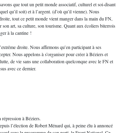
vons que tout un petit monde associatif, culturel et soi-disant
quel qu’il soit) et à l’argent. (d’où qu’il vienne). Nous
 droite, tout ce petit monde vient manger dans la main du FN,
er son art, sa culture, son tourisme. Quant aux écoliers biterrois
ger à la cantine !
’extrême droite. Nous affirmons qu’en participant à ses
accepter. Nous appelons à s’organiser pour créer à Béziers et
de lutte, de vie sans une collaboration quelconque avec le FN et
sus avec ce dernier.
 répression à Béziers.
depuis l’élection de Robert Ménard qui, à peine élu à annoncé
n accord avec le programme de son parti, le Front National. Ce