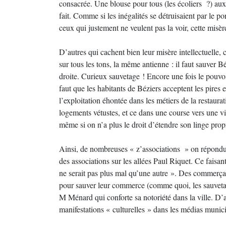
consacrée. Une blouse pour tous (les écoliers ?) aux « 
fait. Comme si les inégalités se détruisaient par le p
ceux qui justement ne veulent pas la voir, cette misèr
D’autres qui cachent bien leur misère intellectuelle, c’e
sur tous les tons, la même antienne : il faut sauver B
droite. Curieux sauvetage ! Encore une fois le pouvoi
faut que les habitants de Béziers acceptent les pires 
l’exploitation éhontée dans les métiers de la restaura
logements vétustes, et ce dans une course vers une v
même si on n’a plus le droit d’étendre son linge propr
Ainsi, de nombreuses « z’associations » on répondu à
des associations sur les allées Paul Riquet. Ce faisan
ne serait pas plus mal qu’une autre ». Des commerçan
pour sauver leur commerce (comme quoi, les sauvetages
M Ménard qui conforte sa notoriété dans la ville. D’a
manifestations « culturelles » dans les médias mun