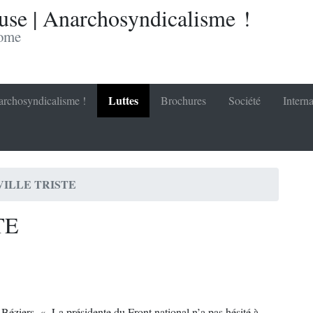
se | Anarchosyndicalisme !
nome
Luttes
rchosyndicalisme !
Brochures
Société
Interna
VILLE TRISTE
TE
 Béziers. « La présidente du Front national n’a pas hésité à