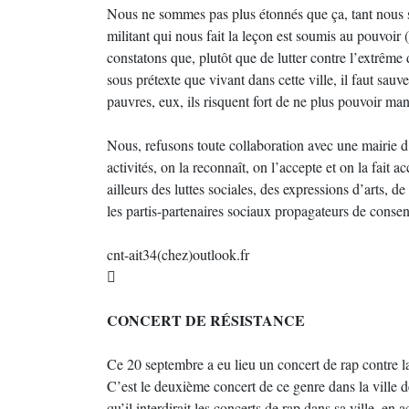
Nous ne sommes pas plus étonnés que ça, tant nous sa
militant qui nous fait la leçon est soumis au pouvoir (
constatons que, plutôt que de lutter contre l’extrême
sous prétexte que vivant dans cette ville, il faut sauv
pauvres, eux, ils risquent fort de ne plus pouvoir man
Nous, refusons toute collaboration avec une mairie d
activités, on la reconnaît, on l’accepte et on la fait 
ailleurs des luttes sociales, des expressions d’arts, 
les partis-partenaires sociaux propagateurs de consen
cnt-ait34(chez)outlook.fr

CONCERT DE RÉSISTANCE
Ce 20 septembre a eu lieu un concert de rap contre la
C’est le deuxième concert de ce genre dans la ville 
qu’il interdirait les concerts de rap dans sa ville, e