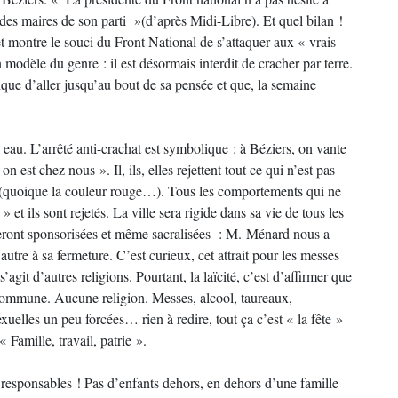
des maires de son parti »(d’après Midi-Libre). Et quel bilan !
t montre le souci du Front National de s’attaquer aux « vrais
modèle du genre : il est désormais interdit de cracher par terre.
ue d’aller jusqu’au bout de sa pensée et que, la semaine
 eau. L’arrêté anti-crachat est symbolique : à Béziers, on vante
 est chez nous ». Il, ils, elles rejettent tout ce qui n’est pas
 (quoique la couleur rouge…). Tous les comportements qui ne
et ils sont rejetés. La ville sera rigide dans sa vie de tous les
) seront sponsorisées et même sacralisées : M. Ménard nous a
autre à sa fermeture. C’est curieux, cet attrait pour les messes
 s’agit d’autres religions. Pourtant, la laïcité, c’est d’affirmer que
e commune. Aucune religion. Messes, alcool, taureaux,
exuelles un peu forcées… rien à redire, tout ça c’est « la fête »
 Famille, travail, patrie ».
ls responsables ! Pas d’enfants dehors, en dehors d’une famille