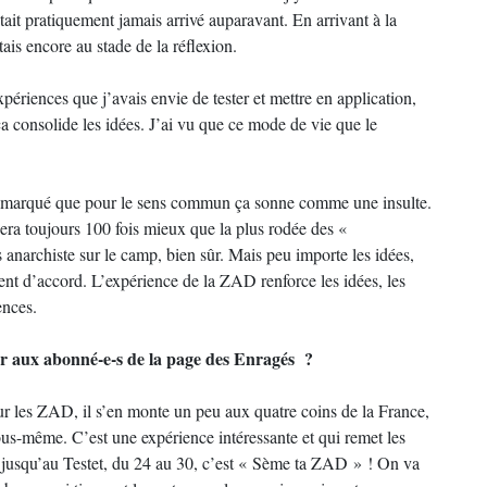
ait pratiquement jamais arrivé auparavant. En arrivant à la
tais encore au stade de la réflexion.
périences que j’avais envie de tester et mettre en application,
 ça consolide les idées. J’ai vu que ce mode de vie que le
ai remarqué que pour le sens commun ça sonne comme une insulte.
 sera toujours 100 fois mieux que la plus rodée des «
 anarchiste sur le camp, bien sûr. Mais peu importe les idées,
nt d’accord. L’expérience de la ZAD renforce les idées, les
ences.
er aux abonné-e-s de la page des Enragés ?
sur les ZAD, il s’en monte un peu aux quatre coins de la France,
ous-même. C’est une expérience intéressante et qui remet les
r jusqu’au Testet, du 24 au 30, c’est « Sème ta ZAD » ! On va