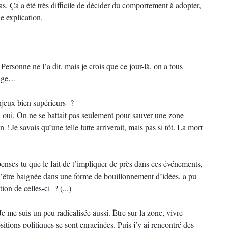
as. Ça a été très difficile de décider du comportement à adopter,
e explication.
 Personne ne l’a dit, mais je crois que ce jour-là, on a tous
rrage…
enjeux bien supérieurs ?
là oui. On ne se battait pas seulement pour sauver une zone
! Je savais qu’une telle lutte arriverait, mais pas si tôt. La mort
penses-tu que le fait de t’impliquer de près dans ces événements,
e, d’être baignée dans une forme de bouillonnement d’idées, a pu
ion de celles-ci ? (...)
e me suis un peu radicalisée aussi. Être sur la zone, vivre
itions politiques se sont enracinées. Puis j’y ai rencontré des