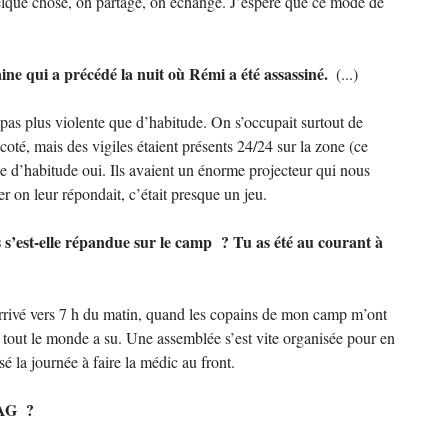
lque chose, on partage, on échange. J’espère que ce mode de
maine qui a précédé la nuit où Rémi a été assassiné.
(...)
pas plus violente que d’habitude. On s’occupait surtout de
 coté, mais des vigiles étaient présents 24/24 sur la zone (ce
que d’habitude oui. Ils avaient un énorme projecteur qui nous
ser on leur répondait, c’était presque un jeu.
s’est-elle répandue sur le camp ? Tu as été au courant à
arrivé vers 7 h du matin, quand les copains de mon camp m’ont
e, tout le monde a su. Une assemblée s’est vite organisée pour en
é la journée à faire la médic au front.
l’AG ?