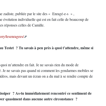
 zadiste, publiée par le site des « Enragé-e-s » ,
ne évolution individuelle qui est en fait celle de beaucoup de
les réponses celles de Camille.
gory/lesenragees/
s au Testet ? Tu savais à peu près à quoi t’attendre, même si
à quoi m’attendre en fait. Je ne savais rien du mode de
é. Je ne savais pas quand ni comment les gendarmes mobiles se
vidéos, mais devant un écran on a du mal à se rendre compte de
 dissiper ? As-tu immédiatement rencontré ce sentiment de
trouver quasiment dans aucune autre circonstance ?