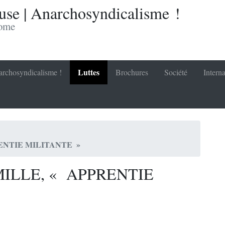
se | Anarchosyndicalisme !
nome
Luttes
rchosyndicalisme !
Brochures
Société
Interna
ENTIE MILITANTE »
ILLE, « APPRENTIE