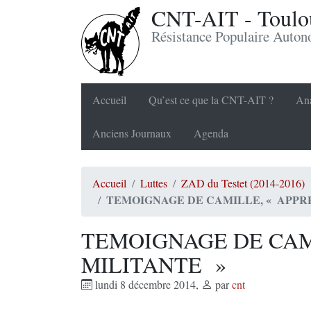
CNT-AIT - Toulou
Résistance Populaire Auto
Accueil
Qu’est ce que la CNT-AIT ?
Ana
Anciens Journaux
Agenda
Accueil
Luttes
ZAD du Testet (2014-2016)
TEMOIGNAGE DE CAMILLE, « APPR
TEMOIGNAGE DE CAM
MILITANTE »
lundi 8 décembre 2014
,
par
cnt