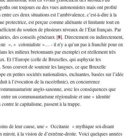
igoths ont toujours eu des vues autonomistes mais ont profité
tre ces deux situations est l’ambivalence, c’est-à-dire à la
que protectrice, est perçue comme aliénante et limitante tout en
néficient du soutien de plusieurs niveaux de l’État français. Par
8
airies, des conseils généraux
[
]
. Directement ou indirectement,
iste », « colonialiste »… - il n’y a qu’un pas à franchir pour en
dans les milieux bretonnants par exemple) est réellement très
x. Et l’Europe (celle de Bruxelles, qui asphyxie les
x. Sous couvert de soutenir les langues, ce que Bruxelle
pe en petites sociétés nationalistes, excluantes, basées sur l’idée
duit à l’évocation de la race/ethnie), en concurrence
n communautariste anglo-saxonne, avec les conséquences que
 entre un communautarisme régionaliste et une « identité
s contre le capitalisme, passent à la trappe.
soins de leur cause, une « Occitanie » mythique soi-disant
n miroir, à la vision de d’extrême-droite. Voici quelques années