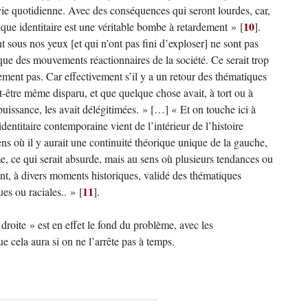
ie quotidienne. Avec des conséquences qui seront lourdes, car,
10
ue identitaire est une véritable bombe à retardement »
[
]
.
 sous nos yeux [et qui n’ont pas fini d’exploser] ne sont pas
 que des mouvements réactionnaires de la société. Ce serait trop
ement pas. Car effectivement s’il y a un retour des thématiques
eut-être même disparu, et que quelque chose avait, à tort ou à
 puissance, les avait délégitimées. » […] « Et on touche ici à
identitaire contemporaine vient de l’intérieur de l’histoire
ens où il y aurait une continuité théorique unique de la gauche,
sme, ce qui serait absurde, mais au sens où plusieurs tendances ou
ont, à divers moments historiques, validé des thématiques
11
ues ou raciales.. »
[
]
.
roite » est en effet le fond du problème, avec les
ue cela aura si on ne l’arrête pas à temps.