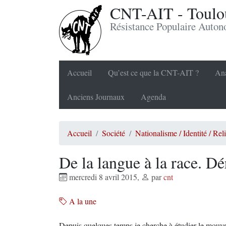
CNT-AIT - Toulou
Résistance Populaire Auto
Accueil
Qu’est ce que la CNT-AIT ?
Ana
Anciens Journaux
Agenda
Accueil
Société
Nationalisme / Identité / Rel
De la langue à la race. Dé
mercredi 8 avril 2015
,
par
cnt
A la une
Depuis quelques temps je cherche à étudier le mouve