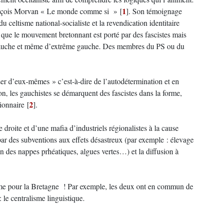
1
François Morvan « Le monde comme si »
[
]
. Son témoignage
u celtisme national-socialiste et la revendication identitaire
ce que le mouvement bretonnant est porté par des fascistes mais
 gauche et même d’extrême gauche. Des membres du PS ou du
ser d’eux-mêmes » c’est-à-dire de l’autodétermination et en
ion, les gauchistes se démarquent des fascistes dans la forme,
2
tionnaire
[
]
.
e droite et d’une mafia d’industriels régionalistes à la cause
ar des subventions aux effets désastreux (par exemple : élevage
n des nappes prhéatiques, algues vertes…) et la diffusion à
omme pour la Bretagne ! Par exemple, les deux ont en commun de
 le centralisme linguistique.