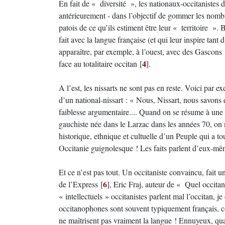
En fait de « diversité », les nationaux-occitanistes d
antérieurement - dans l’objectif de gommer les nombre
patois de ce qu’ils estiment être leur « territoire ». B
fait avec la langue française (et qui leur inspire tan
apparaître, par exemple, à l’ouest, avec des Gascons
4
face au totalitaire occitan
[
]
.
A l’est, les nissarts ne sont pas en reste. Voici par e
d’un national-nissart : « Nous, Nissart, nous savons
faiblesse argumentaire.... Quand on se résume à une
gauchiste née dans le Larzac dans les années 70, on n
historique, ethnique et cultuelle d’un Peuple qui a tou
Occitanie guignolesque ! Les faits parlent d’eux-mê
Et ce n’est pas tout. Un occitaniste convaincu, fait u
6
de l’Express
[
]
, Eric Fraj, auteur de « Quel occita
« intellectuels » occitanistes parlent mal l’occitan, 
occitanophones sont souvent typiquement français, cons
ne maîtrisent pas vraiment la langue ! Ennuyeux, qua