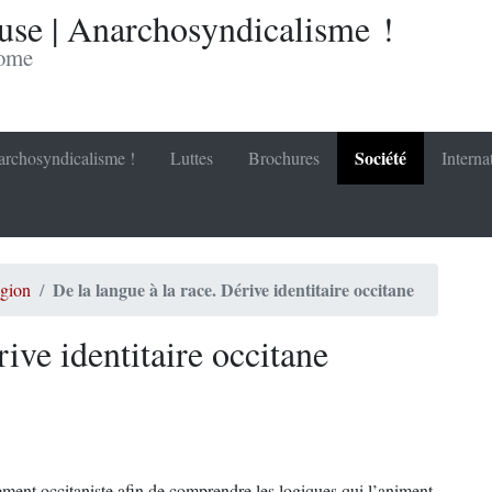
se | Anarchosyndicalisme !
nome
Société
rchosyndicalisme !
Luttes
Brochures
Interna
De la langue à la race. Dérive identitaire occitane
igion
rive identitaire occitane
ment occitaniste afin de comprendre les logiques qui l’animent.