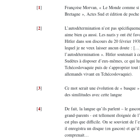
1
[
]
Françoise Morvan, « Le Monde comme si : 
Bretagne », Actes Sud et édition de poche
2
[
]
L’autodétermination n’est pas spécifiquem
aime bien ça aussi. Les nazis y ont été fa
Hitler dans son discours du 20 février 1938
lequel je ne veux laisser aucun doute : […
l’autodétermination ». Hitler soutenait à c
Sudètes à disposer d’eux-mêmes, ce qui lui
Tchécoslovaquie puis de s’approprier tout
allemands vivant en Tchécoslovaquie).
3
[
]
Ce mot serait une évolution de « basque » 
des similitudes avec cette langue
4
[
]
De fait, la langue qu’ils parlent – le gasco
grand-parents - est tellement éloignée de l
est plus que difficile. On se souvient de 
il enregistra un disque (en gascon) et qu’i
comprenait…