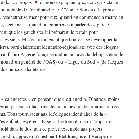
9
ent de nos propos
[
]
en nous expliquant que, certes, ils étaient
ion notable de l’extrême-droite. C’était, selon eux, la preuve
ste. Malheureuse-ment pour eux, quand on commence à mettre en
etonne, occitane…- quand on commence à parler de « pureté »…
ment que les gauchistes lui préparent le terrain pour
 les siens. Et c’est maintenant que l’on voit se développer la
s), parti clairement identitaire-régionaliste avec des slogans
nifs pro-Algérie française (culminant avec la débaptisation de
le nom d’un général de l’OAS) ou « Ligue du Sud » (de Jacques
es milieux identitaires.
 « calendretes » en pensant que c’est anodin. D’autres, moins
y seront pas en contact avec des « arabes », des « noirs », des
nts. Tous fournissent aux idéologues identitaires de la «
 enfants, espèrent-ils, seront le tremplin pour l’apparition
froid dans le dos, tant ce projet ressemble aux projets
, anodin, appuyé qu’il est par l’État français et l’Europe de