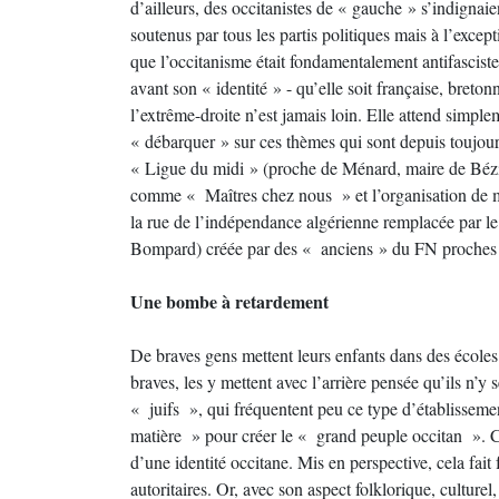
d’ailleurs, des occitanistes de « gauche » s’indignai
soutenus par tous les partis politiques mais à l’except
que l’occitanisme était fondamentalement antifasci
avant son « identité » - qu’elle soit française, br
l’extrême-droite n’est jamais loin. Elle attend simple
« débarquer » sur ces thèmes qui sont depuis toujours
« Ligue du midi » (proche de Ménard, maire de Bézier
comme « Maîtres chez nous » et l’organisation de ma
la rue de l’indépendance algérienne remplacée par 
Bompard) créée par des « anciens » du FN proches d
Une bombe à retardement
De braves gens mettent leurs enfants dans des écoles
braves, les y mettent avec l’arrière pensée qu’ils n’
« juifs », qui fréquentent peu ce type d’établisseme
matière » pour créer le « grand peuple occitan ». Ces
d’une identité occitane. Mis en perspective, cela fait 
autoritaires. Or, avec son aspect folklorique, culturel