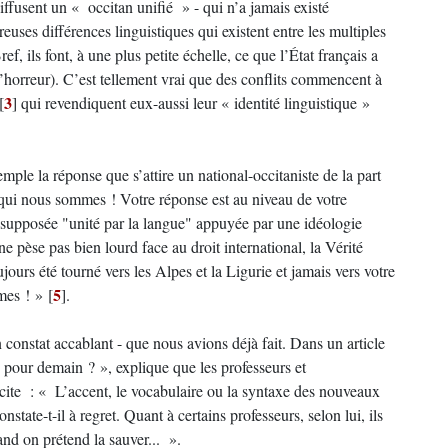
iffusent un « occitan unifié » - qui n’a jamais existé
uses différences linguistiques qui existent entre les multiples
ref, ils font, à une plus petite échelle, ce que l’État français a
t d’horreur). C’est tellement vrai que des conflits commencent à
3
[
]
qui revendiquent eux-aussi leur « identité linguistique »
xemple la réponse que s’attire un national-occitaniste de la part
 qui nous sommes ! Votre réponse est au niveau de votre
 supposée "unité par la langue" appuyée par une idéologie
e pèse pas bien lourd face au droit international, la Vérité
jours été tourné vers les Alpes et la Ligurie et jamais vers votre
5
mes ! »
[
]
.
n constat accablant - que nous avions déjà fait. Dans un article
n pour demain ? », explique que les professeurs et
je cite : « L’accent, le vocabulaire ou la syntaxe des nouveaux
tate-t-il à regret. Quant à certains professeurs, selon lui, ils
nd on prétend la sauver... ».