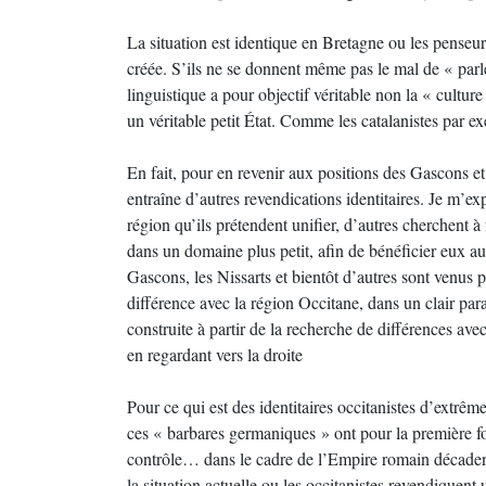
La situation est identique en Bretagne ou les penseur
créée. S’ils ne se donnent même pas le mal de « parle
linguistique a pour objectif véritable non la « culture
un véritable petit État. Comme les catalanistes par e
En fait, pour en revenir aux positions des Gascons et d
entraîne d’autres revendications identitaires. Je m’ex
région qu’ils prétendent unifier, d’autres cherchent à 
dans un domaine plus petit, afin de bénéficier eux au
Gascons, les Nissarts et bientôt d’autres sont venus p
différence avec la région Occitane, dans un clair paral
construite à partir de la recherche de différences ave
en regardant vers la droite
Pour ce qui est des identitaires occitanistes d’extrêm
ces « barbares germaniques » ont pour la première fo
contrôle… dans le cadre de l’Empire romain décadent.
la situation actuelle ou les occitanistes revendiquen