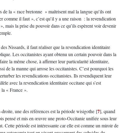
s de la « race bretonne » maîtrisent mal la langue qu’ils ont
r comme il faut », c’est qu’il y a une raison : la revendication
 », mais la prise du pouvoir dans ce qu’ils espèrent voir devenir
xemple.
es Nissards, il faut réaliser que la revendication identitaire
plique. Les occitanistes ayant obtenu un certain pouvoir dans la
faire la même chose, à affirmer leur particularité identitaire,
ssi de la manne qui arrose les occitanistes. C’est pourquoi les
erturber les revendications occitanistes. Ils revendiquent leur
lèle avec la revendication identitaire occitane qui s’est
c la « France ».
7
e-droite, une des références est la période wisigothe
[
]
, quand
is pensé et mis en œuvre une proto-Occitanie unifiée sous leur
 Cette période est intéressante car elle est comme un miroir de
t une autonomie tout en vivant grassement des subsides du