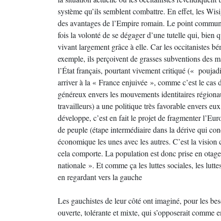
système qu’ils semblent combattre. En effet, les Wis
des avantages de l’Empire romain. Le point commun en
fois la volonté de se dégager d’une tutelle qui, bien 
vivant largement grâce à elle. Car les occitanistes bé
exemple, ils perçoivent de grasses subventions des m
l’État français, pourtant vivement critiqué (« poujad
arriver à la « France enjuivée », comme c’est le cas 
généreux envers les mouvements identitaires régionau
travailleurs) a une politique très favorable envers eu
développe, c’est en fait le projet de fragmenter l’Euro
de peuple (étape intermédiaire dans la dérive qui con
économique les unes avec les autres. C’est la visio
cela comporte. La population est donc prise en otage
nationale ». Et comme ça les luttes sociales, les lutte
en regardant vers la gauche
Les gauchistes de leur côté ont imaginé, pour les be
ouverte, tolérante et mixte, qui s’opposerait comme e