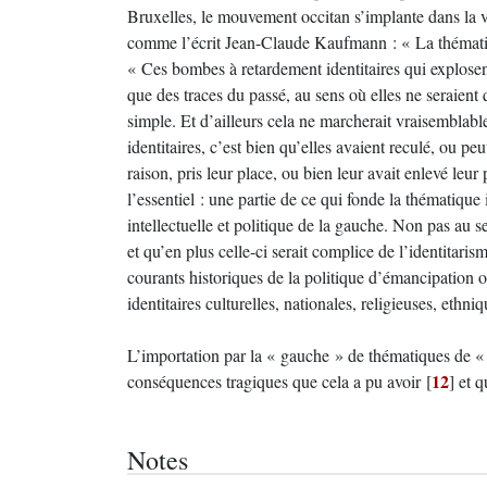
Bruxelles, le mouvement occitan s’implante dans la v
comme l’écrit Jean-Claude Kaufmann : « La thématiq
« Ces bombes à retardement identitaires qui explosent
que des traces du passé, au sens où elles ne seraient
simple. Et d’ailleurs cela ne marcherait vraisemblabl
identitaires, c’est bien qu’elles avaient reculé, ou p
raison, pris leur place, ou bien leur avait enlevé leur
l’essentiel : une partie de ce qui fonde la thématique 
intellectuelle et politique de la gauche. Non pas au s
et qu’en plus celle-ci serait complice de l’identitari
courants historiques de la politique d’émancipation 
identitaires culturelles, nationales, religieuses, ethniq
L’importation par la « gauche » de thématiques de « d
12
conséquences tragiques que cela a pu avoir
[
]
et q
Notes