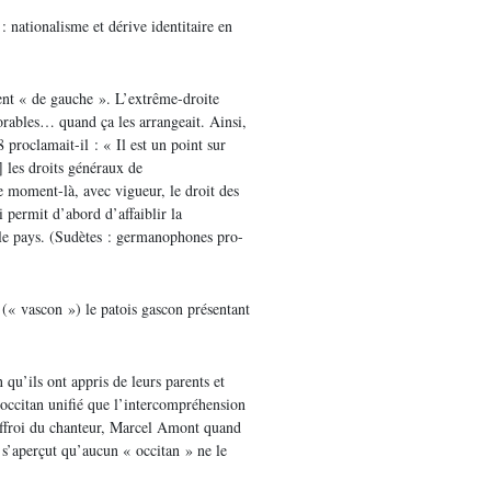
nationalisme et dérive identitaire en
ent « de gauche ». L’extrême-droite
vorables… quand ça les arrangeait. Ainsi,
 proclamait-il : « Il est un point sur
] les droits généraux de
e moment-là, avec vigueur, le droit des
 permit d’abord d’affaiblir la
 le pays. (Sudètes : germanophones pro-
(« vascon ») le patois gascon présentant
n qu’ils ont appris de leurs parents et
’occitan unifié que l’intercompréhension
l’effroi du chanteur, Marcel Amont quand
l s’aperçut qu’aucun « occitan » ne le