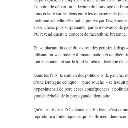
Le point de départ fut la lecture de l’ouvrage de 
nous éclaire sur les liens entre les mouvements issus d
bretonne actuelle. Elle fait la preuve par l’expérien
aussi, chose plus surprenante, par la mouvance de
PC revendiquent le concept de race/ethnie bretonne.
En se plaçant du coté du « droit des peuples à dispo
utilisant un vocabulaire d’émancipation et de libérat
tout en soutenant sur le fond la même idéologie réac
Dans les faits, le soutien des politiciens de gauche, d
d’une Bretagne celtique « pure souche » se traduit p
hyper-intensif de porc et ses conséquences : pollutio
grande échelle de la propagande identitaire.
Qu’en est-il de « l’Occitanie » ? Eh bien, c’est c
reproduire à l’identique ce qu’ils affirment dénoncer :