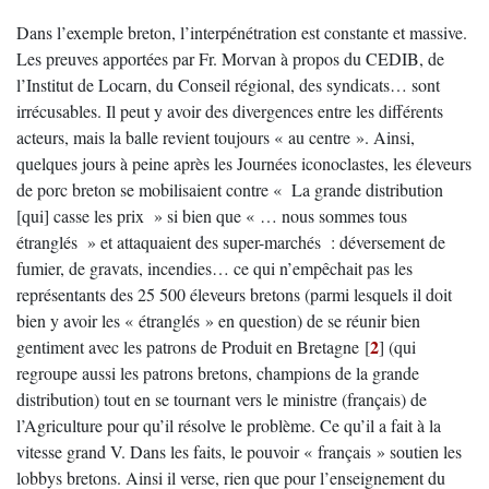
Dans l’exemple breton, l’interpénétration est constante et massive.
Les preuves apportées par Fr. Morvan à propos du CEDIB, de
l’Institut de Locarn, du Conseil régional, des syndicats… sont
irrécusables. Il peut y avoir des divergences entre les différents
acteurs, mais la balle revient toujours « au centre ». Ainsi,
quelques jours à peine après les Journées iconoclastes, les éleveurs
de porc breton se mobilisaient contre « La grande distribution
[qui] casse les prix » si bien que « … nous sommes tous
étranglés » et attaquaient des super-marchés : déversement de
fumier, de gravats, incendies… ce qui n’empêchait pas les
représentants des 25 500 éleveurs bretons (parmi lesquels il doit
bien y avoir les « étranglés » en question) de se réunir bien
2
gentiment avec les patrons de Produit en Bretagne
[
]
(qui
regroupe aussi les patrons bretons, champions de la grande
distribution) tout en se tournant vers le ministre (français) de
l’Agriculture pour qu’il résolve le problème. Ce qu’il a fait à la
vitesse grand V. Dans les faits, le pouvoir « français » soutien les
lobbys bretons. Ainsi il verse, rien que pour l’enseignement du