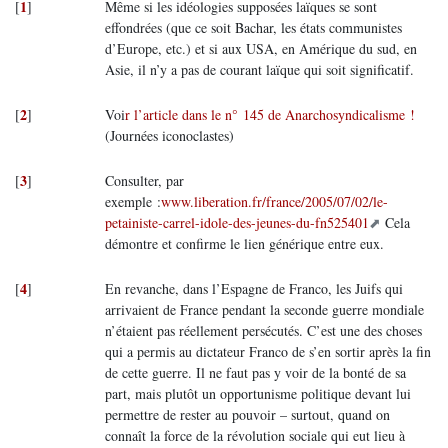
1
[
]
Même si les idéologies supposées laïques se sont
effondrées (que ce soit Bachar, les états communistes
d’Europe, etc.) et si aux USA, en Amérique du sud, en
Asie, il n’y a pas de courant laïque qui soit significatif.
2
[
]
Voi
r l’article dans le n° 145 de Anarchosyndicalisme !
(Journées iconoclastes)
3
[
]
Consulter, par
exemple :
www.liberation.fr/france/2005/07/02/le-
petainiste-carrel-idole-des-jeunes-du-fn525401
Cela
démontre et confirme le lien générique entre eux.
4
[
]
En revanche, dans l’Espagne de Franco, les Juifs qui
arrivaient de France pendant la seconde guerre mondiale
n’étaient pas réellement persécutés. C’est une des choses
qui a permis au dictateur Franco de s’en sortir après la fin
de cette guerre. Il ne faut pas y voir de la bonté de sa
part, mais plutôt un opportunisme politique devant lui
permettre de rester au pouvoir – surtout, quand on
connaît la force de la révolution sociale qui eut lieu à