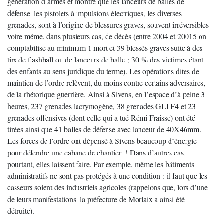
génération d’armes et montre que les lanceurs de balles de
défense, les pistolets à impulsions électriques, les diverses
grenades, sont à l’origine de blessures graves, souvent irréversibles
voire même, dans plusieurs cas, de décès (entre 2004 et 20015 on
comptabilise au minimum 1 mort et 39 blessés graves suite à des
tirs de flashball ou de lanceurs de balle ; 30 % des victimes étant
des enfants au sens juridique du terme). Les opérations dites de
maintien de l’ordre relèvent, du moins contre certains adversaires,
de la rhétorique guerrière. Ainsi à Sivens, en l’espace d’à peine 3
heures, 237 grenades lacrymogène, 38 grenades GLI F4 et 23
grenades offensives (dont celle qui a tué Rémi Fraisse) ont été
tirées ainsi que 41 balles de défense avec lanceur de 40X46mm.
Les forces de l’ordre ont dépensé à Sivens beaucoup d’énergie
pour défendre une cabane de chantier ! Dans d’autres cas,
pourtant, elles laissent faire. Par exemple, même les bâtiments
administratifs ne sont pas protégés à une condition : il faut que les
casseurs soient des industriels agricoles (rappelons que, lors d’une
de leurs manifestations, la préfecture de Morlaix a ainsi été
détruite).