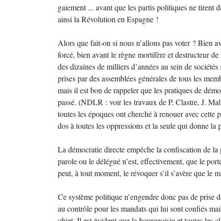
gaiement ... avant que les partis politiques ne tirent
ainsi la Révolution en Espagne !
Alors que fait-on si nous n’allons pas voter ? Bien a
forcé, bien avant le règne mortifère et destructeur d
des dizaines de milliers d’années au sein de sociétés
prises par des assemblées générales de tous les membr
mais il est bon de rappeler que les pratiques de démoc
passé. (NDLR : voir les travaux de P. Clastre, J. Mal
toutes les époques ont cherché à renouer avec cette pr
dos à toutes les oppressions et la seule qui donne la
La démocratie directe empêche la confiscation de la 
parole ou le délégué n’est, effectivement, que le porte
peut, à tout moment, le révoquer s’il s’avère que le m
Ce système politique n’engendre donc pas de prise 
au contrôle pour les mandats qui lui sont confiés mai
objet. Il est évident que la bourgeoisie et toutes les