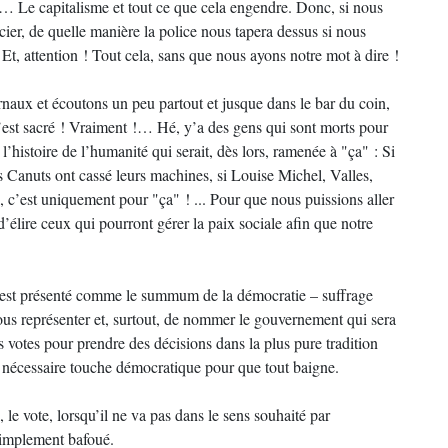
? … Le capitalisme et tout ce que cela engendre. Donc, si nous
er, de quelle manière la police nous tapera dessus si nous
 Et, attention ! Tout cela, sans que nous ayons notre mot à dire !
rnaux et écoutons un peu partout et jusque dans le bar du coin,
, c’est sacré ! Vraiment !… Hé, y’a des gens qui sont morts pour
 l’histoire de l’humanité qui serait, dès lors, ramenée à "ça" : Si
es Canuts ont cassé leurs machines, si Louise Michel, Valles,
, c’est uniquement pour "ça" ! ... Pour que nous puissions aller
t d’élire ceux qui pourront gérer la paix sociale afin que notre
s est présenté comme le summum de la démocratie – suffrage
nous représenter et, surtout, de nommer le gouvernement qui sera
s votes pour prendre des décisions dans la plus pure tradition
a nécessaire touche démocratique pour que tout baigne.
e vote, lorsqu’il ne va pas dans le sens souhaité par
 simplement bafoué.