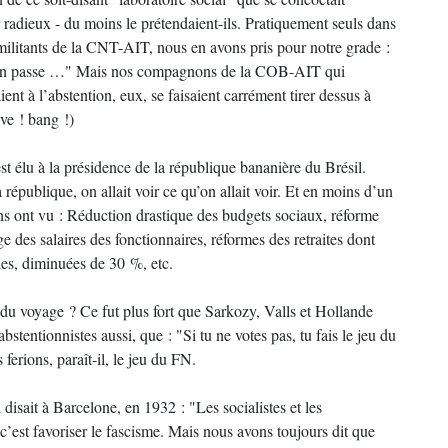
r radieux - du moins le prétendaient-ils. Pratiquement seuls dans
 militants de la CNT-AIT, nous en avons pris pour notre grade :
 j’en passe …" Mais nos compagnons de la COB-AIT qui
ent à l’abstention, eux, se faisaient carrément tirer dessus à
ive ! bang !)
t élu à la présidence de la république bananière du Brésil.
a république, on allait voir ce qu’on allait voir. Et en moins d’un
ens ont vu : Réduction drastique des budgets sociaux, réforme
ge des salaires des fonctionnaires, réformes des retraites dont
lles, diminuées de 30 %, etc.
du voyage ? Ce fut plus fort que Sarkozy, Valls et Hollande
 abstentionnistes aussi, que : "Si tu ne votes pas, tu fais le jeu du
ferions, paraît-il, le jeu du FN.
isait à Barcelone, en 1932 : "Les socialistes et les
c’est favoriser le fascisme. Mais nous avons toujours dit que