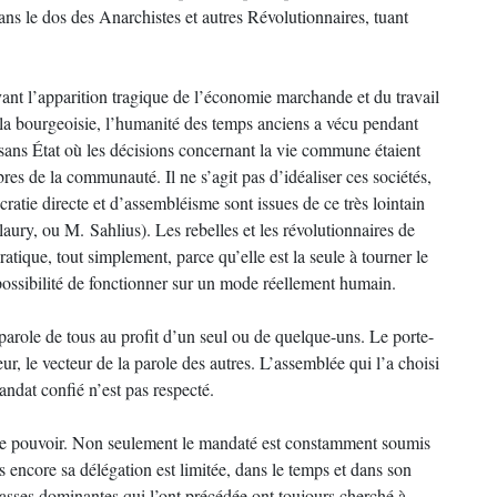
 dans le dos des Anarchistes et autres Révolutionnaires, tuant
vant l’apparition tragique de l’économie marchande et du travail
e la bourgeoisie, l’humanité des temps anciens a vécu pendant
 sans État où les décisions concernant la vie commune étaient
es de la communauté. Il ne s’agit pas d’idéaliser ces sociétés,
ratie directe et d’assembléisme sont issues de ce très lointain
laury, ou M. Sahlius). Les rebelles et les révolutionnaires de
atique, tout simplement, parce qu’elle est la seule à tourner le
 possibilité de fonctionner sur un mode réellement humain.
parole de tous au profit d’un seul ou de quelque-uns. Le porte-
ur, le vecteur de la parole des autres. L’assemblée qui l’a choisi
andat confié n’est pas respecté.
de pouvoir. Non seulement le mandaté est constamment soumis
s encore sa délégation est limitée, dans le temps et dans son
 classes dominantes qui l’ont précédée ont toujours cherché à