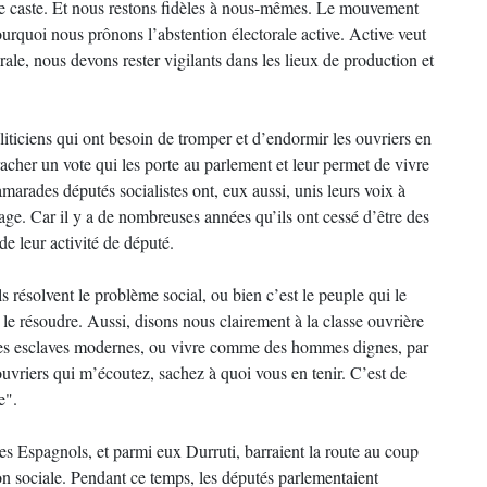
une caste. Et nous restons fidèles à nous-mêmes. Le mouvement
 pourquoi nous prônons l’abstention électorale active. Active veut
orale, nous devons rester vigilants dans les lieux de production et
oliticiens qui ont besoin de tromper et d’endormir les ouvriers en
racher un vote qui les porte au parlement et leur permet de vivre
marades députés socialistes ont, eux aussi, unis leurs voix à
sage. Car il y a de nombreuses années qu’ils ont cessé d’être des
 de leur activité de député.
ls résolvent le problème social, ou bien c’est le peuple qui le
le résoudre. Aussi, disons nous clairement à la classe ouvrière
des esclaves modernes, ou vivre comme des hommes dignes, par
ouvriers qui m’écoutez, sachez à quoi vous en tenir. C’est de
e".
tes Espagnols, et parmi eux Durruti, barraient la route au coup
ion sociale. Pendant ce temps, les députés parlementaient