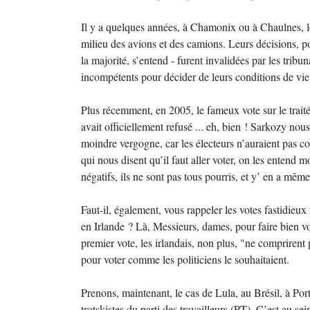
Il y a quelques années, à Chamonix ou à Chaulnes, les
milieu des avions et des camions. Leurs décisions, p
la majorité, s’entend - furent invalidées par les tribun
incompétents pour décider de leurs conditions de vie
Plus récemment, en 2005, le fameux vote sur le trait
avait officiellement refusé ... eh, bien ! Sarkozy no
moindre vergogne, car les électeurs n’auraient pas co
qui nous disent qu’il faut aller voter, on les entend
négatifs, ils ne sont pas tous pourris, et y’ en a même
Faut-il, également, vous rappeler les votes fastidieux
en Irlande ? Là, Messieurs, dames, pour faire bien vot
premier vote, les irlandais, non plus, "ne comprirent 
pour voter comme les politiciens le souhaitaient.
Prenons, maintenant, le cas de Lula, au Brésil, à Port
trotskistes du parti des travailleurs (PT). C’est au se