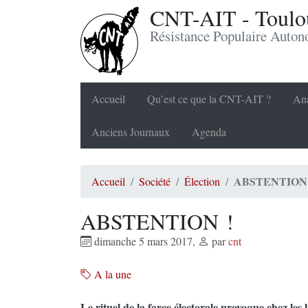
CNT-AIT - Toulou
Résistance Populaire Auto
Accueil
Qu’est ce que la CNT-AIT ?
Ana
Anciens Journaux
Agenda
ABSTENTION 
Accueil
Société
Élection
ABSTENTION !
dimanche 5 mars 2017
,
par
cnt
A la une
Le rituel de la farce électorale provoque chez les 