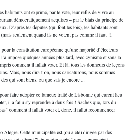
 habitants ont exprimé, par le vote, leur refus de vivre au
ourtant démocratiquement acquises – par le biais du principe de
aux. D’après les députés (qui font les lois), les habitants sont
 (mais seulement quand ils ne votent pas comme il faut !).
é pour la constitution européenne qu’une majorité d’électeurs
us l’a imposé quelques années plus tard, avec cynisme et sans la
mpris comment il fallait voter. Et là, tous les donneurs de leçons
 moins. Mais, nous dira-t-on, nous caricaturons, nous sommes
 des qui sont biens, ou que sais je encore ...
 pour faire adopter ce fameux traité de Lisbonne qui eurent lieu
er, il a fallu s’y reprendre à deux fois ! Sachez que, lors du
pas" comment il fallait voter et, donc, il fallut recommencer
o Alegre. Cette municipalité est (ou a été) dirigée par des
in de ce soit-disant "laboratoire social" que se concoctait