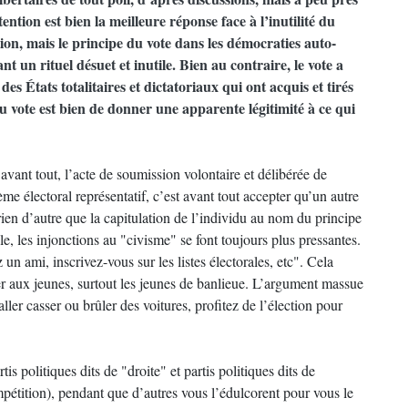
ntion est bien la meilleure réponse face à l’inutilité du
on, mais le principe du vote dans les démocraties auto-
t un rituel désuet et inutile. Bien au contraire, le vote a
 des États totalitaires et dictatoriaux qui ont acquis et tirés
 du vote est bien de donner une apparente légitimité à ce qui
 avant tout, l’acte de soumission volontaire et délibérée de
me électoral représentatif, c’est avant tout accepter qu’un autre
 rien d’autre que la capitulation de l’individu au nom du principe
le, les injonctions au "civisme" se font toujours plus pressantes.
n ami, inscrivez-vous sur les listes électorales, etc". Cela
ier aux jeunes, surtout les jeunes de banlieue. L’argument massue
ller casser ou brûler des voitures, profitez de l’élection pour
s politiques dits de "droite" et partis politiques dits de
pétition), pendant que d’autres vous l’édulcorent pour vous le