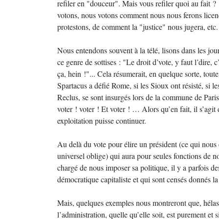
refiler en "douceur". Mais vous refiler quoi au fait 
votons, nous votons comment nous nous ferons licenci
protestons, de comment la "justice" nous jugera, etc.
Nous entendons souvent à la télé, lisons dans les jou
ce genre de sottises : "Le droit d’vote, y faut l’dire
ça, hein !"... Cela résumerait, en quelque sorte, toute
Spartacus a défié Rome, si les Sioux ont résisté, si l
Reclus, se sont insurgés lors de la commune de Paris
voter ! voter ! Et voter ! … Alors qu’en fait, il s’agi
exploitation puisse continuer.
Au delà du vote pour élire un président (ce qui nou
universel oblige) qui aura pour seules fonctions de 
chargé de nous imposer sa politique, il y a parfois de
démocratique capitaliste et qui sont censés donnés l
Mais, quelques exemples nous montreront que, hélas, l
l’administration, quelle qu’elle soit, est purement et