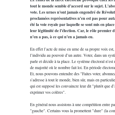
tout le monde semble d’accord sur le sujet. L’abste
vote. Les urnes n’ont jamais engendré de Révoluti
proclamées représentatives n’en est pas pour autan
été la voie royale par laquelle se sont mis en place
leur légitimité de l’élection. Car, le rôle premier
n’en a pas, à ce qui n’en a jamais eu.
En effet l’acte de mise en urne de sa propre voix est,
l’individu au pouvoir d’un autre. Voter, dans un systè
parle et décide à ta place. Le système électoral n’est
de majorité où le nombre fait loi. En période électora
Et, nous pouvons entendre des "Faites voter, abonnez u
s’adresse à tout le monde, bien sûr, mais en particul
qui est supposé les convaincre leur dit "plutôt que d’a
exprimer vos colères".
En général nous assistons à une compétition entre parti
"gauche". Certains vous la promettent "dure" (la com