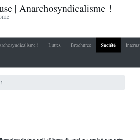
se | Anarchosyndicalisme !
nome
Société
rchosyndicalisme !
Luttes
Brochures
Interna
!
libertaires de tout poil, d’âpres discussions, mais à peu près