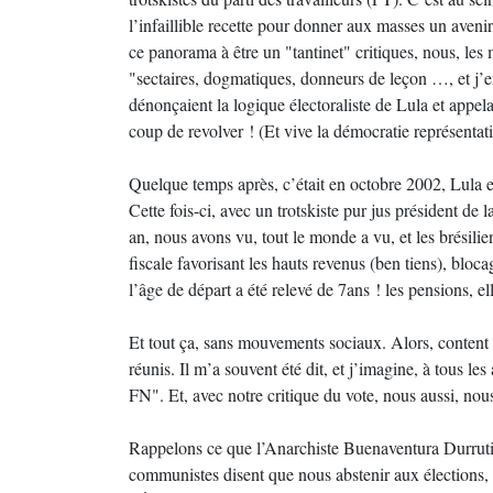
l’infaillible recette pour donner aux masses un aveni
ce panorama à être un "tantinet" critiques, nous, les
"sectaires, dogmatiques, donneurs de leçon …, et
dénonçaient la logique électoraliste de Lula et appelai
coup de revolver ! (Et vive la démocratie représentat
Quelque temps après, c’était en octobre 2002, Lula es
Cette fois-ci, avec un trotskiste pur jus président de l
an, nous avons vu, tout le monde a vu, et les brésili
fiscale favorisant les hauts revenus (ben tiens), bloca
l’âge de départ a été relevé de 7ans ! les pensions, e
Et tout ça, sans mouvements sociaux. Alors, content 
réunis. Il m’a souvent été dit, et j’imagine, à tous les
FN". Et, avec notre critique du vote, nous aussi, nous 
Rappelons ce que l’Anarchiste Buenaventura Durruti d
communistes disent que nous abstenir aux élections, 