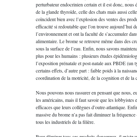
perturbateur endocrinien certain et il est donc, nous
de la glande thyroïde, celle des chats mais aussi cell
coïncident bien avec l’explosion des ventes des prod
efficacité si redoutable que l’on trouve aujourd’hui d
l’environnement et ont la faculté de s’accumuler dans
alimentaire. Le brome se retrouve même dans des cru
sous la surface de l’eau. Enfin, nous savons maintenan
plus pour les humains : plusieurs études épidémiologi
l’exposition prénatale et post-natale aux PBDE (un ty
certains effets, d’autre part : faible poids à la naissa
coordination de la motricité, de la cognition et de la
Nous pouvons nous rassurer en pensant que nous, 
les américains, mais il faut savoir que les lobbyiste
efficaces que leurs collègues d’outre-atlantique. Enfin
massive du brome n’a pas fait diminuer la fréquence de
tous les industriels de la filière.
Pour éliminer tous ces produits dangereux, il existe u