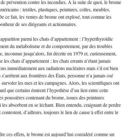
de prévention contre les incendies. A la suite de quoi, le brome
méricains : textiles, plastiques, peintures, colles, meubles,
De ce fait, les ventes de brome ont explosé, tout comme les
 bonheur de ses dirigeants et actionnaires.
 apparition parmi les chats d’appartement : l’hyperthyroïdie
gement du métabolisme et du comportement, par des troubles
ie, inconnue jusqu’alors, fut décrite en 1979 et, curieusement,
ue les chats d’appartement ; les chats errants n’étant jamais
ns immédiatement aux radiations nucléaires mais s’il est bien
s’arrêtent aux frontières des États, personne n’a jamais osé
 survoler les rues et les campagnes. Alors, les scientifiques ont
ard que certains émirent l’hypothèse d’un lien entre cette
es poussières contenant du brome, issues des peintures
i les absorbent en se léchant. Bien entendu, craignant de perdre
contestent, d’ailleurs, toujours le lien de cause à effet entre le
re ces effets, le brome est aujourd’hui considéré comme un