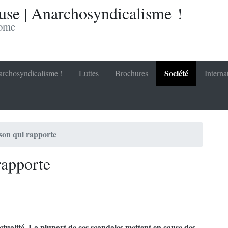
se | Anarchosyndicalisme !
nome
Société
rchosyndicalisme !
Luttes
Brochures
Interna
son qui rapporte
rapporte
tualité. La plupart de ces scandales mettent en cause des