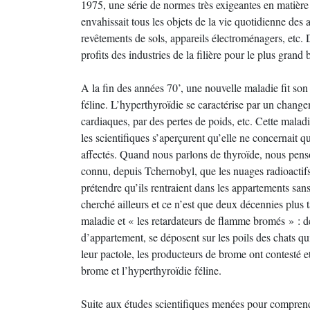
1975, une série de normes très exigeantes en matière 
envahissait tous les objets de la vie quotidienne des a
revêtements de sols, appareils électroménagers, etc. 
profits des industries de la filière pour le plus grand
A la fin des années 70’, une nouvelle maladie fit son
féline. L’hyperthyroïdie se caractérise par un chan
cardiaques, par des pertes de poids, etc. Cette malad
les scientifiques s’aperçurent qu’elle ne concernait q
affectés. Quand nous parlons de thyroïde, nous penso
connu, depuis Tchernobyl, que les nuages radioactifs 
prétendre qu’ils rentraient dans les appartements sans
cherché ailleurs et ce n’est que deux décennies plus t
maladie et « les retardateurs de flamme bromés » : d
d’appartement, se déposent sur les poils des chats qu
leur pactole, les producteurs de brome ont contesté et 
brome et l’hyperthyroïdie féline.
Suite aux études scientifiques menées pour comprend