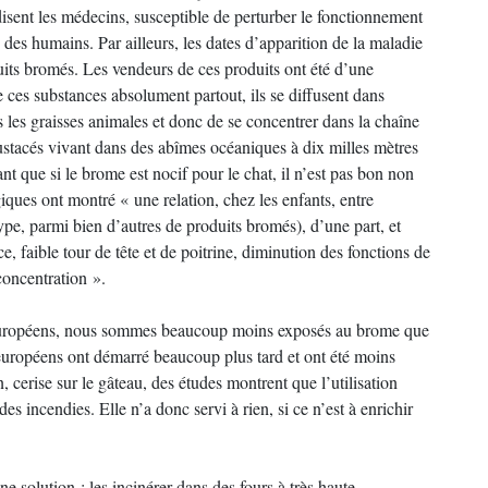
 disent les médecins, susceptible de perturber le fonctionnement
e des humains. Par ailleurs, les dates d’apparition de la maladie
uits bromés. Les vendeurs de ces produits ont été d’une
e ces substances absolument partout, ils se diffusent dans
 les graisses animales et donc de se concentrer dans la chaîne
stacés vivant dans des abîmes océaniques à dix milles mètres
t que si le brome est nocif pour le chat, il n’est pas bon non
ques ont montré « une relation, chez les enfants, entre
pe, parmi bien d’autres de produits bromés), d’une part, et
nce, faible tour de tête et de poitrine, diminution des fonctions de
 concentration ».
européens, nous sommes beaucoup moins exposés au brome que
s européens ont démarré beaucoup plus tard et ont été moins
, cerise sur le gâteau, des études montrent que l’utilisation
s incendies. Elle n’a donc servi à rien, si ce n’est à enrichir
ne solution : les incinérer dans des fours à très haute