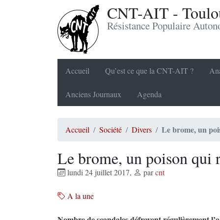
CNT-AIT - Toulou
Résistance Populaire Auto
Accueil
Qu’est ce que la CNT-AIT ?
Ana
Anciens Journaux
Agenda
Le brome, un poi
Accueil
Société
Divers
Le brome, un poison qui 
lundi 24 juillet 2017
,
par
cnt
A la une
Nombre de scandales défrayent régulièrement l’ac