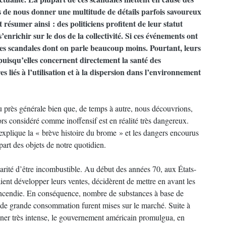
 de nous donner une multitude de détails parfois savoureux
résumer ainsi : des politiciens profitent de leur statut
’enrichir sur le dos de la collectivité. Si ces événements ont
’autres scandales dont on parle beaucoup moins. Pourtant, leurs
puisqu’elles concernent directement la santé des
s liés à l’utilisation et à la dispersion dans l’environnement
eu près générale bien que, de temps à autre, nous découvrions,
ors considéré comme inoffensif est en réalité très dangereux.
explique la « brève histoire du brome » et les dangers encourus
part des objets de notre quotidien.
larité d’être incombustible. Au début des années 70, aux États-
ient développer leurs ventes, décidèrent de mettre en avant les
d’incendie. En conséquence, nombre de substances à base de
s de grande consommation furent mises sur le marché. Suite à
er très intense, le gouvernement américain promulgua, en