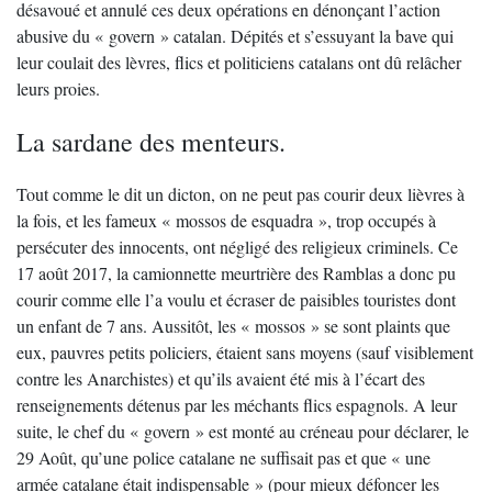
désavoué et annulé ces deux opérations en dénonçant l’action
abusive du « govern » catalan. Dépités et s’essuyant la bave qui
leur coulait des lèvres, flics et politiciens catalans ont dû relâcher
leurs proies.
La sardane des menteurs.
Tout comme le dit un dicton, on ne peut pas courir deux lièvres à
la fois, et les fameux « mossos de esquadra », trop occupés à
persécuter des innocents, ont négligé des religieux criminels. Ce
17 août 2017, la camionnette meurtrière des Ramblas a donc pu
courir comme elle l’a voulu et écraser de paisibles touristes dont
un enfant de 7 ans. Aussitôt, les « mossos » se sont plaints que
eux, pauvres petits policiers, étaient sans moyens (sauf visiblement
contre les Anarchistes) et qu’ils avaient été mis à l’écart des
renseignements détenus par les méchants flics espagnols. A leur
suite, le chef du « govern » est monté au créneau pour déclarer, le
29 Août, qu’une police catalane ne suffisait pas et que « une
armée catalane était indispensable » (pour mieux défoncer les