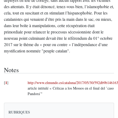
déployés en tête de cortège, sans aucun rapport avec les victimes
des attentats. Il y était dénoncé, tenez-vous bien, l’islamophobie et,
cela, tout en suscitant et en stimulant l’hispanophobie. Pour les
catalanistes qui venaient d’être pris la main dans le sac, ou mieux,
dans leur boîte à manipulations, cette récupération était
primordiale pour relancer le processus sécessionniste dont le
nouveau point culminant devait être le référendum du 01° octobre
2017 sur le thème du « pour ou contre » l’indépendance d’une
mystification nommée "peuple catalan".
Notes
1
[
]
http://www.elmundo.es/cataluna/2017/05/30/592db9b14616
article intitulé « Críticas a los Mossos en el final del ’caso
Pandora’"
RUBRIQUES