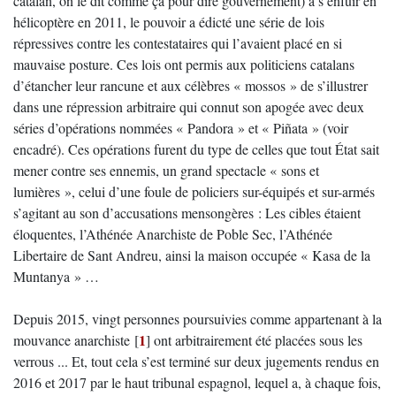
catalan, on le dit comme ça pour dire gouvernement) à s’enfuir en
hélicoptère en 2011, le pouvoir a édicté une série de lois
répressives contre les contestataires qui l’avaient placé en si
mauvaise posture. Ces lois ont permis aux politiciens catalans
d’étancher leur rancune et aux célèbres « mossos » de s’illustrer
dans une répression arbitraire qui connut son apogée avec deux
séries d’opérations nommées « Pandora » et « Piñata » (voir
encadré). Ces opérations furent du type de celles que tout État sait
mener contre ses ennemis, un grand spectacle « sons et
lumières », celui d’une foule de policiers sur-équipés et sur-armés
s’agitant au son d’accusations mensongères : Les cibles étaient
éloquentes, l’Athénée Anarchiste de Poble Sec, l’Athénée
Libertaire de Sant Andreu, ainsi la maison occupée « Kasa de la
Muntanya » …
Depuis 2015, vingt personnes poursuivies comme appartenant à la
1
mouvance anarchiste
[
]
ont arbitrairement été placées sous les
verrous ... Et, tout cela s’est terminé sur deux jugements rendus en
2016 et 2017 par le haut tribunal espagnol, lequel a, à chaque fois,