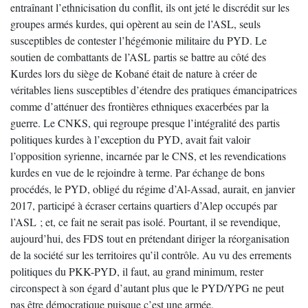
entraînant l’ethnicisation du conflit, ils ont jeté le discrédit sur les
groupes armés kurdes, qui opèrent au sein de l’ASL, seuls
susceptibles de contester l’hégémonie militaire du PYD. Le
soutien de combattants de l’ASL partis se battre au côté des
Kurdes lors du siège de Kobané était de nature à créer de
véritables liens susceptibles d’étendre des pratiques émancipatrices
comme d’atténuer des frontières ethniques exacerbées par la
guerre. Le CNKS, qui regroupe presque l’intégralité des partis
politiques kurdes à l’exception du PYD, avait fait valoir
l’opposition syrienne, incarnée par le CNS, et les revendications
kurdes en vue de le rejoindre à terme. Par échange de bons
procédés, le PYD, obligé du régime d’Al-Assad, aurait, en janvier
2017, participé à écraser certains quartiers d’Alep occupés par
l’ASL ; et, ce fait ne serait pas isolé. Pourtant, il se revendique,
aujourd’hui, des FDS tout en prétendant diriger la réorganisation
de la société sur les territoires qu’il contrôle. Au vu des errements
politiques du PKK-PYD, il faut, au grand minimum, rester
circonspect à son égard d’autant plus que le PYD/YPG ne peut
pas être démocratique puisque c’est une armée.