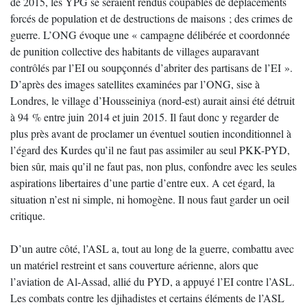
de 2015, les YPG se seraient rendus coupables de déplacements
forcés de population et de destructions de maisons ; des crimes de
guerre. L’ONG évoque une « campagne délibérée et coordonnée
de punition collective des habitants de villages auparavant
contrôlés par l’EI ou soupçonnés d’abriter des partisans de l’EI ».
D’après des images satellites examinées par l’ONG, sise à
Londres, le village d’Housseiniya (nord-est) aurait ainsi été détruit
à 94 % entre juin 2014 et juin 2015. Il faut donc y regarder de
plus près avant de proclamer un éventuel soutien inconditionnel à
l’égard des Kurdes qu’il ne faut pas assimiler au seul PKK-PYD,
bien sûr, mais qu’il ne faut pas, non plus, confondre avec les seules
aspirations libertaires d’une partie d’entre eux. A cet égard, la
situation n’est ni simple, ni homogène. Il nous faut garder un oeil
critique.
D’un autre côté, l’ASL a, tout au long de la guerre, combattu avec
un matériel restreint et sans couverture aérienne, alors que
l’aviation de Al-Assad, allié du PYD, a appuyé l’EI contre l’ASL.
Les combats contre les djihadistes et certains éléments de l’ASL