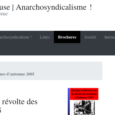
se | Anarchosyndicalisme !
nome
Brochures
rchosyndicalisme !
Luttes
Société
Intern
ieues d’automne 2005
 révolte des
5