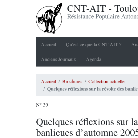
CNT-AIT - Toulou
Résistance Populaire Auto
Accueil
Qu’est ce que la CNT-AIT ?
Ana
Anciens Journaux
Agenda
Accueil
Brochures
Collection actuelle
Quelques réflexions sur la révolte des banl
N° 39
Quelques réflexions sur la
banlieues d’automne 200