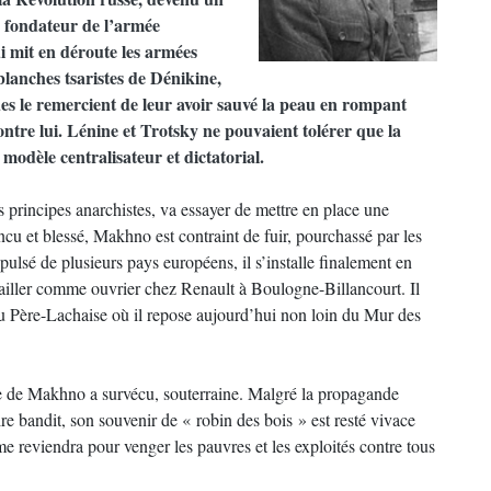
s fondateur de l’armée
i mit en déroute les armées
lanches tsaristes de Dénikine,
es le remercient de leur avoir sauvé la peau en rompant
ontre lui. Lénine et Trotsky ne pouvaient tolérer que la
modèle centralisateur et dictatorial.
s principes anarchistes, va essayer de mettre en place une
incu et blessé, Makhno est contraint de fuir, pourchassé par les
ulsé de plusieurs pays européens, il s’installe finalement en
availler comme ouvrier chez Renault à Boulogne-Billancourt. Il
 du Père-Lachaise où il repose aujourd’hui non loin du Mur des
re de Makhno a survécu, souterraine. Malgré la propagande
re bandit, son souvenir de « robin des bois » est resté vivace
 reviendra pour venger les pauvres et les exploités contre tous