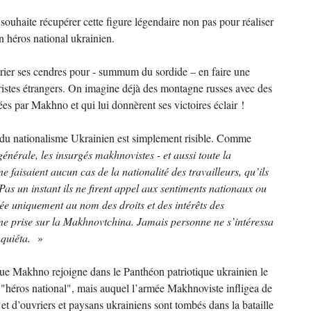
souhaite récupérer cette figure légendaire non pas pour réaliser
un héros national ukrainien.
trier ses cendres pour - summum du sordide – en faire une
ristes étrangers. On imagine déjà des montagne russes avec des
ées par Makhno et qui lui donnèrent ses victoires éclair !
du nationalisme Ukrainien est simplement risible. Comme
énérale, les insurgés makhnovistes - et aussi toute la
 faisaient aucun cas de la nationalité des travailleurs, qu’ils
 Pas un instant ils ne firent appel aux sentiments nationaux ou
née uniquement au nom des droits et des intérêts des
ne prise sur la Makhnovtchina. Jamais personne ne s’intéressa
inquiéta.
»
que Makhno rejoigne dans le Panthéon patriotique ukrainien le
 "héros national", mais auquel l’armée Makhnoviste infligea de
s et d’ouvriers et paysans ukrainiens sont tombés dans la bataille