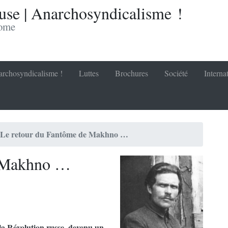
se | Anarchosyndicalisme !
nome
rchosyndicalisme !
Luttes
Brochures
Société
Interna
Le retour du Fantôme de Makhno …
e Makhno …
a Révolution russe, devenu un