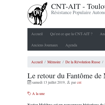
CNT-AIT - Toulou
Résistance Populaire Auto
Accueil
Qu’est ce que la CNT-AIT ?
Ana
Anciens Journaux
Agenda
Accueil
Mémoire
De la Révolution Russe
Le retour du Fantôme d
samedi 13 juillet 2019
,
par
cnt
A la une
Nestor Makhno est un personnage historique de l