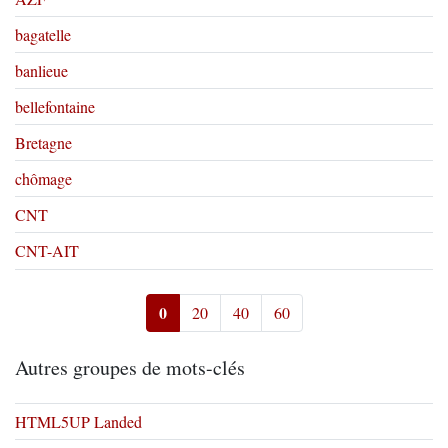
bagatelle
banlieue
bellefontaine
Bretagne
chômage
CNT
CNT-AIT
0
20
40
60
Autres groupes de mots-clés
HTML5UP Landed