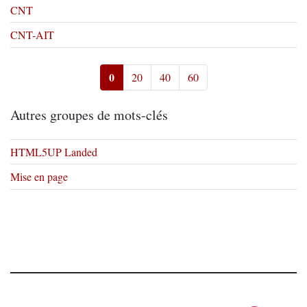
CNT
CNT-AIT
0
20
40
60
Autres groupes de mots-clés
HTML5UP Landed
Mise en page