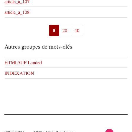
article_a_107
article_a_108
0
20
40
Autres groupes de mots-clés
HTML5UP Landed
INDEXATION