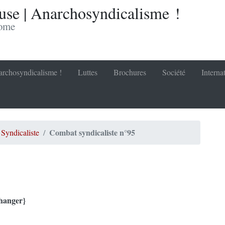
se | Anarchosyndicalisme !
nome
rchosyndicalisme !
Luttes
Brochures
Société
Interna
Combat syndicaliste n°95
Syndicaliste
changer}