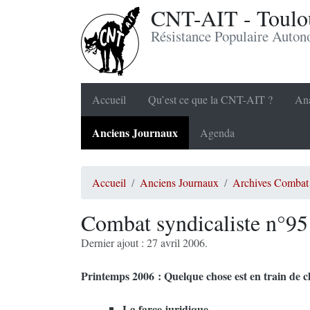
CNT-AIT - Toulou
Résistance Populaire Auto
Accueil
Qu’est ce que la CNT-AIT ?
Ana
Anciens Journaux
Agenda
Accueil
Anciens Journaux
Archives Combat 
Combat syndicaliste n°95
Dernier ajout : 27 avril 2006.
Printemps 2006 : Quelque chose est en train de 
La farce juridique