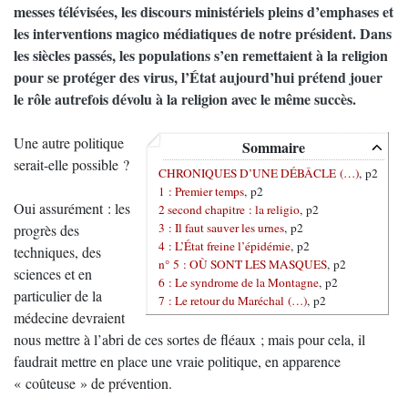
messes télévisées, les discours ministériels pleins d’emphases et
les interventions magico médiatiques de notre président. Dans
les siècles passés, les populations s’en remettaient à la religion
pour se protéger des virus, l’État aujourd’hui prétend jouer
le rôle autrefois dévolu à la religion avec le même succès.
Une autre politique
Sommaire
serait-elle possible ?
CHRONIQUES D’UNE DÉBÂCLE (…)
, p2
1 : Premier temps
, p2
Oui assurément : les
2 second chapitre : la religio
, p2
3 : Il faut sauver les urnes
, p2
progrès des
4 : L’État freine l’épidémie
, p2
techniques, des
n° 5 : OÙ SONT LES MASQUES
, p2
sciences et en
6 : Le syndrome de la Montagne
, p2
particulier de la
7 : Le retour du Maréchal (…)
, p2
médecine devraient
nous mettre à l’abri de ces sortes de fléaux ; mais pour cela, il
faudrait mettre en place une vraie politique, en apparence
« coûteuse » de prévention.