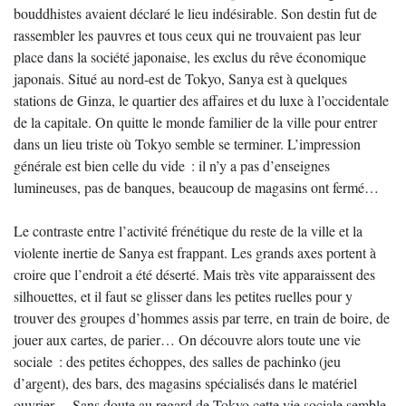
bouddhistes avaient déclaré le lieu indésirable. Son destin fut de
rassembler les pauvres et tous ceux qui ne trouvaient pas leur
place dans la société japonaise, les exclus du rêve économique
japonais. Situé au nord-est de Tokyo, Sanya est à quelques
stations de Ginza, le quartier des affaires et du luxe à l’occidentale
de la capitale. On quitte le monde familier de la ville pour entrer
dans un lieu triste où Tokyo semble se terminer. L’impression
générale est bien celle du vide : il n’y a pas d’enseignes
lumineuses, pas de banques, beaucoup de magasins ont fermé…
Le contraste entre l’activité frénétique du reste de la ville et la
violente inertie de Sanya est frappant. Les grands axes portent à
croire que l’endroit a été déserté. Mais très vite apparaissent des
silhouettes, et il faut se glisser dans les petites ruelles pour y
trouver des groupes d’hommes assis par terre, en train de boire, de
jouer aux cartes, de parier… On découvre alors toute une vie
sociale : des petites échoppes, des salles de pachinko (jeu
d’argent), des bars, des magasins spécialisés dans le matériel
ouvrier… Sans doute au regard de Tokyo cette vie sociale semble-