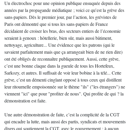
Un électrochoc pour une opinion publique ensuquée depuis des
années par la propagande médiatique ; voici ce qu’est la grève des
sans-papiers. Dès le premier jour, par l’action, les grévistes de
Paris ont démontré que si tous les sans-papiers de France
décidaient de croiser les bras, des secteurs entiers de l’économie
seraient à genoux : hôtellerie, bien sûr, mais aussi bâtiment,
nettoyage, agriculture... Une évidence que les patrons (qui le
savaient parfaitement mais que ça arrangeait bien de ne rien dire)
ont été obligés de reconnaître publiquement. Aussi, cette grève,
c’est une bonne claque dans la gueule de tous les Hortefeux,
Sarkozy, et autres. Il suffisait de voir leur bobine à la télé... Cette
grève, c’est un démenti cinglant opposé à tous ceux qui distillent
leur ritournelle empoisonnée sur le thème "ils" ("les étrangers") ne
viennent "ici" que pour "profiter de nous". Qui profite de qui ? la
démonstration est faite.
Une autre démonstration de faite, c’est la complicité de la CGT
qui encadre la lutte, mais aussi des partis, syndicats et mouvements
divers qui soutiennent la CGT, avec le gouvernement : à aucun