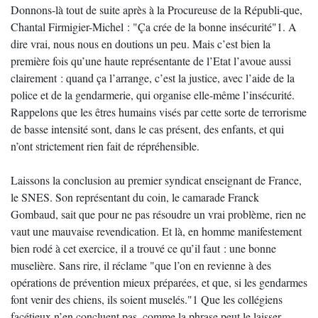
Donnons-là tout de suite après à la Procureuse de la Républi-que,
Chantal Firmigier-Michel : "Ça crée de la bonne insécurité"1. A
dire vrai, nous nous en doutions un peu. Mais c’est bien la
première fois qu’une haute représentante de l’Etat l’avoue aussi
clairement : quand ça l’arrange, c’est la justice, avec l’aide de la
police et de la gendarmerie, qui organise elle-même l’insécurité.
Rappelons que les êtres humains visés par cette sorte de terrorisme
de basse intensité sont, dans le cas présent, des enfants, et qui
n’ont strictement rien fait de répréhensible.
Laissons la conclusion au premier syndicat enseignant de France,
le SNES. Son représentant du coin, le camarade Franck
Gombaud, sait que pour ne pas résoudre un vrai problème, rien ne
vaut une mauvaise revendication. Et là, en homme manifestement
bien rodé à cet exercice, il a trouvé ce qu’il faut : une bonne
muselière. Sans rire, il réclame "que l’on en revienne à des
opérations de prévention mieux préparées, et que, si les gendarmes
font venir des chiens, ils soient muselés."1 Que les collégiens
facétieux n’en concluent pas, comme la phrase peut le laisser