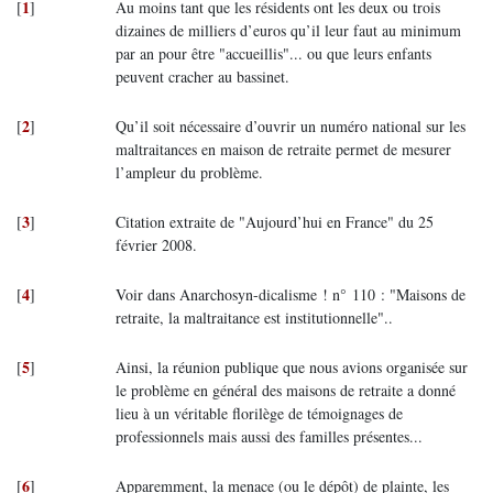
1
[
]
Au moins tant que les résidents ont les deux ou trois
dizaines de milliers d’euros qu’il leur faut au minimum
par an pour être "accueillis"... ou que leurs enfants
peuvent cracher au bassinet.
2
[
]
Qu’il soit nécessaire d’ouvrir un numéro national sur les
maltraitances en maison de retraite permet de mesurer
l’ampleur du problème.
3
[
]
Citation extraite de "Aujourd’hui en France" du 25
février 2008.
4
[
]
Voir dans Anarchosyn-dicalisme ! n° 110 : "Maisons de
retraite, la maltraitance est institutionnelle"..
5
[
]
Ainsi, la réunion publique que nous avions organisée sur
le problème en général des maisons de retraite a donné
lieu à un véritable florilège de témoignages de
professionnels mais aussi des familles présentes...
6
[
]
Apparemment, la menace (ou le dépôt) de plainte, les