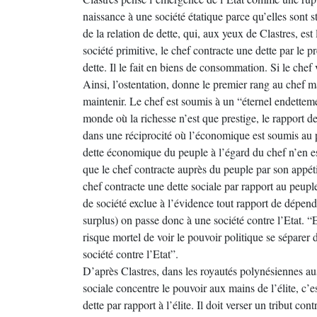
naissance à une société étatique parce qu’elles sont s
de la relation de dette, qui, aux yeux de Clastres, est
société primitive, le chef contracte une dette par le pr
dette. Il le fait en biens de consommation. Si le chef v
Ainsi, l’ostentation, donne le premier rang au chef mai
maintenir. Le chef est soumis à un “éternel endetteme
monde où la richesse n’est que prestige, le rapport de 
dans une réciprocité où l’économique est soumis au p
dette économique du peuple à l’égard du chef n’en es
que le chef contracte auprès du peuple par son appéti
chef contracte une dette sociale par rapport au peu
de société exclue à l’évidence tout rapport de dépen
surplus) on passe donc à une société contre l’Etat. “E
risque mortel de voir le pouvoir politique se séparer d’
société contre l’Etat”.
D’après Clastres, dans les royautés polynésiennes aus
sociale concentre le pouvoir aux mains de l’élite, c’es
dette par rapport à l’élite. Il doit verser un tribut con