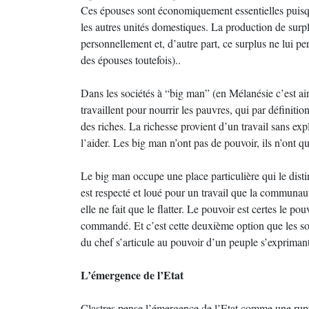
Ces épouses sont économiquement essentielles puisqu
les autres unités domestiques. La production de surplu
personnellement et, d’autre part, ce surplus ne lui pe
des épouses toutefois)..
Dans les sociétés à “big man” (en Mélanésie c’est ai
travaillent pour nourrir les pauvres, qui par définition
des riches. La richesse provient d’un travail sans ex
l’aider. Les big man n’ont pas de pouvoir, ils n’ont qu
Le big man occupe une place particulière qui le disti
est respecté et loué pour un travail que la communauté
elle ne fait que le flatter. Le pouvoir est certes le p
commandé. Et c’est cette deuxième option que les soc
du chef s’articule au pouvoir d’un peuple s’exprimant
L’émergence de l’Etat
Clastres pense l’émergence de l’Etat comme une rupt