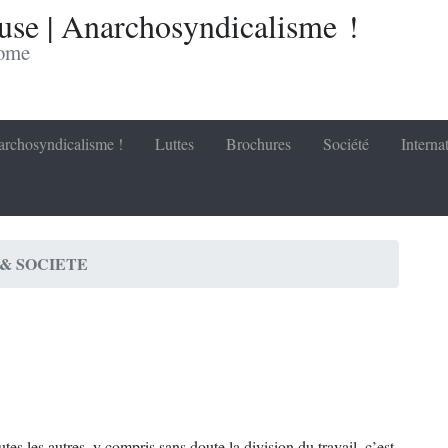
se | Anarchosyndicalisme !
nome
rchosyndicalisme !
Luttes
Brochures
Société
Interna
 & SOCIETE
tes les autres, y compris sans doute la division du travail, c’est