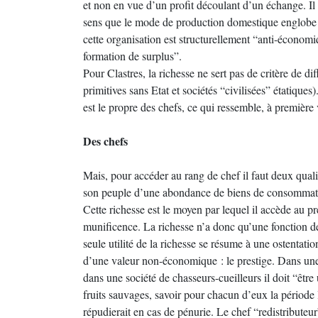
et non en vue d’un profit découlant d’un échange. Il 
sens que le mode de production domestique englobe au
cette organisation est structurellement “anti-économi
formation de surplus”.
Pour Clastres, la richesse ne sert pas de critère de dif
primitives sans Etat et sociétés “civilisées” étatiques)
est le propre des chefs, ce qui ressemble, à première 
Des chefs
Mais, pour accéder au rang de chef il faut deux qualit
son peuple d’une abondance de biens de consommation
Cette richesse est le moyen par lequel il accède au pr
munificence. La richesse n’a donc qu’une fonction de p
seule utilité de la richesse se résume à une ostentatio
d’une valeur non-économique : le prestige. Dans une s
dans une société de chasseurs-cueilleurs il doit “être
fruits sauvages, savoir pour chacun d’eux la période 
répudierait en cas de pénurie. Le chef “redistributeur