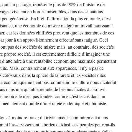
 qui, au passage, représente plus de 90% de l’histoire de
ages vivaient en hordes misérables, dans des situations
peu généreuse. En bref, l’affirmation la plus courante, c’est
stance, une économie de misère malgré un travail harassant”.
ner, car les données chiffrées prouvent que les membres de ces
r jour à un approvisionnement effectué sans fatigue. Ceci
nt pas des sociétés de misère mais, au contraire, des sociétés
propre société, il est extrêmement difficile d’imaginer une
s d’atteindre à une rentabilité économique maximale permettant
ite. Mais, contrairement aux apparences, il n’y a pas de
 colossaux dans la sphère de la rareté et les sociétés dites
e économique ne tient pas, comme notre culture nous inciterait
ais dans une quantité réduite de besoins faciles à assouvir.
esure où elle n’est pas fondée, comme c’est le cas dans un
 immédiatement doublé d’une rareté endémique et ubiquiste.
ous à moindre frais ; dit trivialement : contrairement à nos
aim ni l’asservissement laborieux. Ainsi, ces peuples peuvent-ils
n niveau de vie que nous jugerions très modeste mais qu’elles