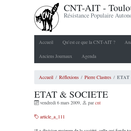
CNT-AIT - Toulou
Résistance Populaire Auto
Accueil
Qu’est ce que la CNT-AIT ?
Ana
Anciens Journaux
Agenda
ETAT
Accueil
Réflexions
Pierre Clastres
ETAT & SOCIETE
vendredi 6 mars 2009
,
par
cnt
article_a_111
“La division majeure de la société, celle qui fonde tou