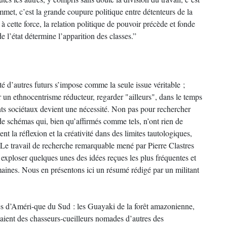
sommet, c’est la grande coupure politique entre détenteurs de la
is à cette force, la relation politique de pouvoir précède et fonde
 l’état détermine l’apparition des classes.”
 d’autres futurs s’impose comme la seule issue véritable ;
ar un ethnocentrisme réducteur, regarder "ailleurs", dans le temps
ents sociétaux devient une nécessité. Non pas pour rechercher
de schémas qui, bien qu’affirmés comme tels, n’ont rien de
t la réflexion et la créativité dans des limites tautologiques,
 Le travail de recherche remarquable mené par Pierre Clastres
it exploser quelques unes des idées reçues les plus fréquentes et
maines. Nous en présentons ici un résumé rédigé par un militant
tés d’Améri-que du Sud : les Guayaki de la forêt amazonienne,
taient des chasseurs-cueilleurs nomades d’autres des