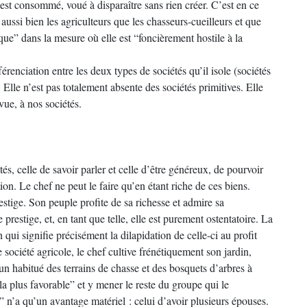
est consommé, voué à disparaître sans rien créer. C’est en ce
ssi bien les agriculteurs que les chasseurs-cueilleurs et que
que” dans la mesure où elle est “foncièrement hostile à la
férenciation entre les deux types de sociétés qu’il isole (sociétés
. Elle n’est pas totalement absente des sociétés primitives. Elle
vue, à nos sociétés.
és, celle de savoir parler et celle d’être généreux, de pourvoir
. Le chef ne peut le faire qu’en étant riche de ces biens.
estige. Son peuple profite de sa richesse et admire sa
restige, et, en tant que telle, elle est purement ostentatoire. La
n qui signifie précisément la dilapidation de celle-ci au profit
ociété agricole, le chef cultive frénétiquement son jardin,
 un habitué des terrains de chasse et des bosquets d’arbres à
la plus favorable” et y mener le reste du groupe qui le
” n’a qu’un avantage matériel : celui d’avoir plusieurs épouses.