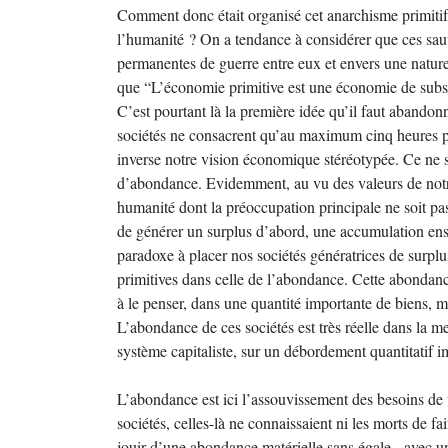
Comment donc était organisé cet anarchisme primitif,
l’humanité ? On a tendance à considérer que ces sauv
permanentes de guerre entre eux et envers une nature 
que “L’économie primitive est une économie de subsi
C’est pourtant là la première idée qu’il faut abandon
sociétés ne consacrent qu’au maximum cinq heures pa
inverse notre vision économique stéréotypée. Ce ne so
d’abondance. Evidemment, au vu des valeurs de notre 
humanité dont la préoccupation principale ne soit pa
de générer un surplus d’abord, une accumulation ensu
paradoxe à placer nos sociétés génératrices de surplus
primitives dans celle de l’abondance. Cette abondanc
à le penser, dans une quantité importante de biens, m
L’abondance de ces sociétés est très réelle dans la m
système capitaliste, sur un débordement quantitatif
L’abondance est ici l’assouvissement des besoins de t
sociétés, celles-là ne connaissaient ni les morts de f
jouir d’une abondance matérielle sans égale - avec u