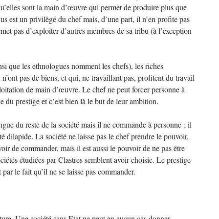
’elles sont la main d’œuvre qui permet de produire plus que
s est un privilège du chef mais, d’une part, il n’en profite pas
rmet pas d’exploiter d’autres membres de sa tribu (à l’exception
nsi que les ethnologues nomment les chefs), les riches
 n’ont pas de biens, et qui, ne travaillant pas, profitent du travail
ploitation de main d’œuvre. Le chef ne peut forcer personne à
e du prestige et c’est bien là le but de leur ambition.
ngue du reste de la société mais il ne commande à personne ; il
 dilapide. La société ne laisse pas le chef prendre le pouvoir,
ouvoir de commander, mais il est aussi le pouvoir de ne pas être
iétés étudiées par Clastres semblent avoir choisie. Le prestige
 par le fait qu’il ne se laisse pas commander.
ure. Une société sans Etat ne peut en aucun cas donner