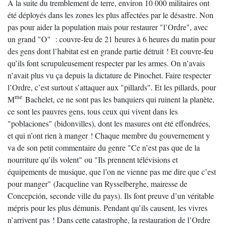
À la suite du tremblement de terre, environ 10 000 militaires ont
été déployés dans les zones les plus affectées par le désastre. Non
pas pour aider la population mais pour restaurer "l’Ordre", avec
un grand "O" : couvre-feu de 21 heures à 6 heures du matin pour
des gens dont l’habitat est en grande partie détruit ! Et couvre-feu
qu’ils font scrupuleusement respecter par les armes. On n’avais
n’avait plus vu ça depuis la dictature de Pinochet. Faire respecter
l’Ordre, c’est surtout s’attaquer aux "pillards". Et les pillards, pour
me
M
Bachelet, ce ne sont pas les banquiers qui ruinent la planète,
ce sont les pauvres gens, tous ceux qui vivent dans les
"poblaciones" (bidonvilles), dont les masures ont été effondrées,
et qui n’ont rien à manger ! Chaque membre du gouvernement y
va de son petit commentaire du genre "Ce n’est pas que de la
nourriture qu’ils volent" ou "Ils prennent télévisions et
équipements de musique, que l’on ne vienne pas me dire que c’est
pour manger" (Jacqueline van Rysselberghe, mairesse de
Concepción, seconde ville du pays). Ils font preuve d’un véritable
mépris pour les plus démunis. Pendant qu’ils causent, les vivres
n’arrivent pas ! Dans cette catastrophe, la restauration de l’Ordre