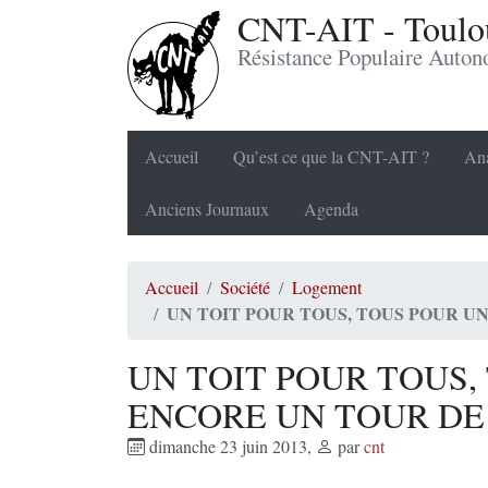
CNT-AIT - Toulou
Résistance Populaire Auto
Accueil
Qu’est ce que la CNT-AIT ?
Ana
Anciens Journaux
Agenda
Accueil
Société
Logement
UN TOIT POUR TOUS, TOUS POUR U
UN TOIT POUR TOUS,
ENCORE UN TOUR DE 
dimanche 23 juin 2013
,
par
cnt