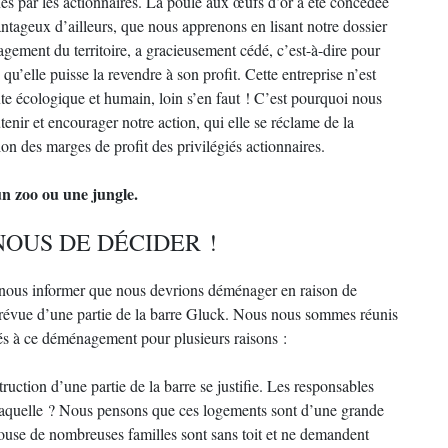
és par les actionnaires. La poule aux œufs d’or a été concédée
ntageux d’ailleurs, que nous apprenons en lisant notre dossier
agement du territoire, a gracieusement cédé, c’est-à-dire pour
 qu’elle puisse la revendre à son profit. Cette entreprise n’est
exte écologique et humain, loin s’en faut ! C’est pourquoi nous
nir et encourager notre action, qui elle se réclame de la
ion des marges de profit des privilégiés actionnaires.
un zoo ou une jungle.
NOUS DE DÉCIDER !
ous informer que nous devrions déménager en raison de
n prévue d’une partie de la barre Gluck. Nous nous sommes réunis
s à ce déménagement pour plusieurs raisons :
truction d’une partie de la barre se justifie. Les responsables
 Laquelle ? Nous pensons que ces logements sont d’une grande
louse de nombreuses familles sont sans toit et ne demandent