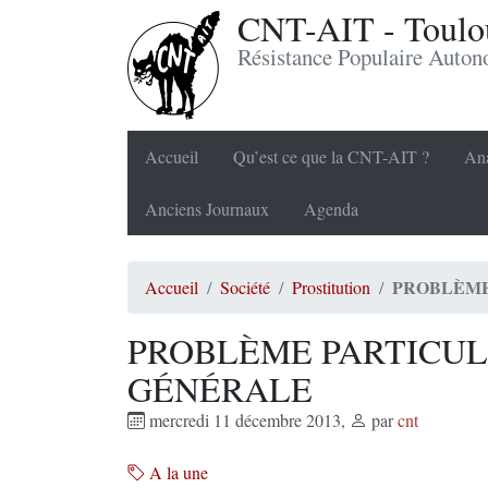
CNT-AIT - Toulou
Résistance Populaire Auto
Accueil
Qu’est ce que la CNT-AIT ?
Ana
Anciens Journaux
Agenda
PROBLÈME
Accueil
Société
Prostitution
PROBLÈME PARTICUL
GÉNÉRALE
mercredi 11 décembre 2013
,
par
cnt
A la une