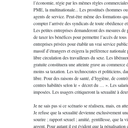
l’économie, régie par les mêmes règles commerciales qu
PME, la multinationale... Les prostitués (hommes ou 
agents de service. Peut-être même des formations qual
compter l’arrivée des syndicats de toute obédience et
Les petites entreprises demanderont des mesures de 
de taxer les bénéfices pour permettre l’accès de tous 
entreprises privées pour établir un vrai service public
massif d’étrangers et exigera la préférence nationale
libre circulation des travailleurs du sexe. Les libérau
gratuite constituera une atteinte grave au commerce de
moins sa taxation. Les technocrates et politiciens, da
libre. Pour des raisons de santé, d’hygiène, de contrôl
centres habilités selon le « décret du … ». Les salarié
imposées. Les usagers critiqueront la sexualité à deux
Je ne sais pas si ce scénario se réalisera, mais, en at
Je refuse que la sexualité devienne exclusivement une
sourire ; rapport sexuel ; amitié, gentillesse, que la
argent. Pour autant il est évident que la pénalisatio