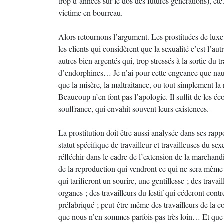
trop d’années sur le dos des futures générations), etc
victime en bourreau.
Alors retournons l’argument. Les prostituées de luxe o
les clients qui considèrent que la sexualité c’est l’au
autres bien argentés qui, trop stressés à la sortie du
d’endorphines… Je n’ai pour cette engeance que nau
que la misère, la maltraitance, ou tout simplement la 
Beaucoup n’en font pas l’apologie. Il suffit de les é
souffrance, qui envahit souvent leurs existences.
La prostitution doit être aussi analysée dans ses rapp
statut spécifique de travailleur et travailleuses du sexe
réfléchir dans le cadre de l’extension de la marchandi
de la reproduction qui vendront ce qui ne sera même p
qui tarifieront un sourire, une gentillesse ; des trava
organes ; des travailleurs du festif qui céderont con
préfabriqué ; peut-être même des travailleurs de la
que nous n’en sommes parfois pas très loin… Et que