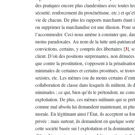
des pratiques encore plus clandestines avec toutes le
sécurité, renforcement du proxénétisme, etc.) et qu’el
vie de chacun. De plus les rapports marchants étant i
ou supprimer la marchandise est une illusion. Pour su
l’accommoder. Ceci nous amène à constater que, dans
moins paradoxales. Au nom de la lutte anti-patriarcale
3
convictions, certains, y compris des libertaires
[
]
, s
client. D’où des positions surprenantes, non dénuées 
que contre la prostitution, s’opposent à la pénalisa
minimales de certaines et certains prostitués, se trouv
sexistes, etc. Les mêmes (ou du moins certains d’entr
collaboration de classe dans lesquels ils militent, ils
minimales ; ce qui, bien qu’ils le prétendent, ne consi
exploitation. De plus, ces mêmes militants qui se pré
comme mal absolu lui demandent maintenant, ni plus n
morale. En légitimant ainsi l’État, ils acceptent sa f
privée ; mais surtout, ils demandent en quelque sorte a
cette société basée sur l exploitation et la dominatio