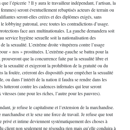
e l’épicerie ? Il y aura le travailleur indépendant, l’artisan, la
femmes) seront éventuellement rebaptisés acteurs de terrain ou
ifiantes seront-elles créées et des diplômes exigés, sans
 le lobbying patronal, avec toutes les contradictions d’usage.
protections face aux multinationales. La gauche demandera soit
au service hygiène sexuelle soit la nationalisation des
 de la sexualité. L’extrême droite vitupérera contre l’usage
 pour « nos » prostituées. L’extrême-gauche se battra pour la
x prouveront que la concurrence faite par la sexualité libre et
 la sexualité et exigeront la prohibition de la gratuité ou du
ns la foulée, créeront des dispositifs pour empêcher la sexualité
e, ou dans l’intérêt de la nation il faudra se rendre dans les
s lutteront contre les cadences infernales qui leur seront
 vitesses (une pour les riches, l’autre pour les pauvres).
tendant, je refuse le capitalisme et l’extension de la marchandise.
 marchandise et le sexe une force de travail. Je refuse que tout
 vie privé et intime deviennent systématiquement des choses à
n du client non seulement ne résoudra rien mais qu’elle conduira à