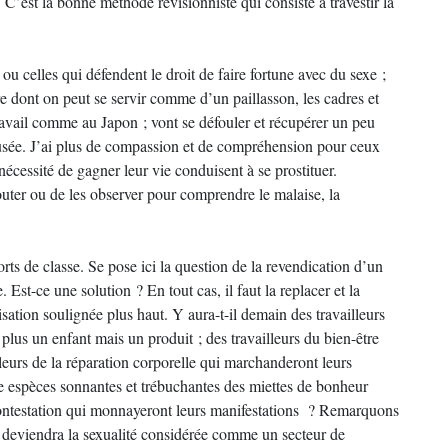
. C’est la bonne méthode révisionniste qui consiste à travestir la
u celles qui défendent le droit de faire fortune avec du sexe ;
tre dont on peut se servir comme d’un paillasson, les cadres et
 travail comme au Japon ; vont se défouler et récupérer un peu
sée. J’ai plus de compassion et de compréhension pour ceux
nécessité de gagner leur vie conduisent à se prostituer.
couter ou de les observer pour comprendre le malaise, la
orts de classe. Se pose ici la question de la revendication d’un
. Est-ce une solution ? En tout cas, il faut la replacer et la
sation soulignée plus haut. Y aura-t-il demain des travailleurs
lus un enfant mais un produit ; des travailleurs du bien-être
illeurs de la réparation corporelle qui marchanderont leurs
tre espèces sonnantes et trébuchantes des miettes de bonheur
 contestation qui monnayeront leurs manifestations ? Remarquons
 deviendra la sexualité considérée comme un secteur de