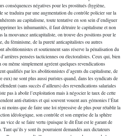
urs conséquences négatives pour les prostitués (hygiène,
le se traduira par une augmentation du contrôle policier sur la
nhérents au capitalisme, toute tentative en son sein d’endiguer
pprimer les inhumanités, il faut détruire le capitalisme et non
 la mouvance anticapitaliste, on trouve des positions pour le
, du féminisme, de la pureté anticapitalistes ou autres
ont abolitionnistes et soutiennent sans réserve la pénalisation du
d’arrières pensées tacticiennes ou électoralistes. Ceux qui, bien
tion ou même simplement agréent quelques revendications
ent qualifiés par les abolitionnistes d’agents du capitalisme, de
e eux) ne sont plus aussi puristes quand, dans les syndicats de
 défendent (sans succès d’ailleurs) des revendications salariales
ste pas à abolir l’exploitation mais à négocier le taux de cette
tendent anti-étatistes et qui souvent vouent aux gémonies l’État
i moins que de faire une loi répressive de plus pour rétablir la
onction idéologique, son contrôle et son emprise de la sphère
u vice de se faire vertu (puisque le dit État est le garant de
n). Tant qu’ils y sont ils pourraient demandés aux dictateurs