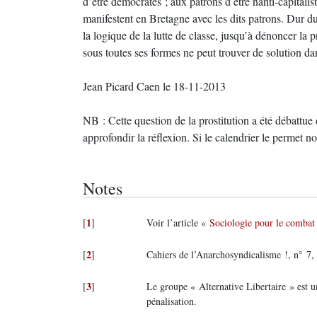
d’être démocrates ; aux patrons d être nanti-capital
manifestent en Bretagne avec les dits patrons. Dur du
la logique de la lutte de classe, jusqu’à dénoncer la 
sous toutes ses formes ne peut trouver de solution da
Jean Picard Caen le 18-11-2013
NB : Cette question de la prostitution a été débattue 
approfondir la réflexion. Si le calendrier le permet no
Notes
1
[
]
Voir l’article «
Sociologie pour le combat
2
[
]
Cahiers de l’Anarchosyndicalisme !, n° 7, 
3
[
]
Le groupe « Alternative Libertaire » est 
pénalisation.