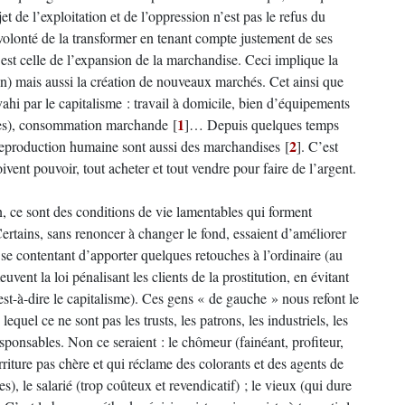
jet de l’exploitation et de l’oppression n’est pas le refus du
olonté de la transformer en tenant compte justement de ses
i est celle de l’expansion de la marchandise. Ceci implique la
) mais aussi la création de nouveaux marchés. Cet ainsi que
hi par le capitalisme : travail à domicile, bien d’équipements
1
iles), consommation marchande
[
]
… Depuis quelques temps
2
 reproduction humaine sont aussi des marchandises
[
]
. C’est
ivent pouvoir, tout acheter et tout vendre pour faire de l’argent.
, ce sont des conditions de vie lamentables qui forment
Certains, sans renoncer à changer le fond, essaient d’améliorer
 se contentant d’apporter quelques retouches à l’ordinaire (au
vent la loi pénalisant les clients de la prostitution, en évitant
est-à-dire le capitalisme). Ces gens « de gauche » nous refont le
equel ce ne sont pas les trusts, les patrons, les industriels, les
esponsables. Non ce seraient : le chômeur (fainéant, profiteur,
urriture pas chère et qui réclame des colorants et des agents de
s), le salarié (trop coûteux et revendicatif) ; le vieux (qui dure