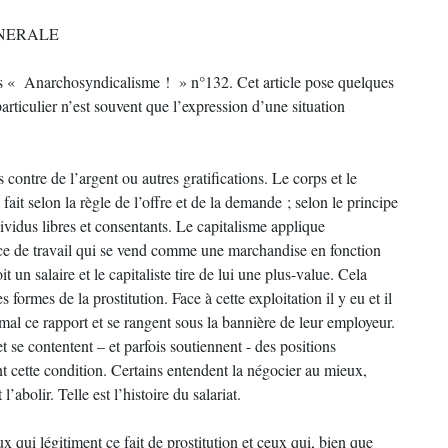
ENERALE
dans « Anarchosyndicalisme ! » n°132. Cet article pose quelques
rticulier n’est souvent que l’expression d’une situation
s contre de l’argent ou autres gratifications. Le corps et le
ait selon la règle de l’offre et de la demande ; selon le principe
dividus libres et consentants. Le capitalisme applique
rce de travail qui se vend comme une marchandise en fonction
it un salaire et le capitaliste tire de lui une plus-value. Cela
s formes de la prostitution. Face à cette exploitation il y eu et il
rmal ce rapport et se rangent sous la bannière de leur employeur.
et se contentent – et parfois soutiennent - des positions
ent cette condition. Certains entendent la négocier au mieux,
abolir. Telle est l’histoire du salariat.
eux qui légitiment ce fait de prostitution et ceux qui, bien que