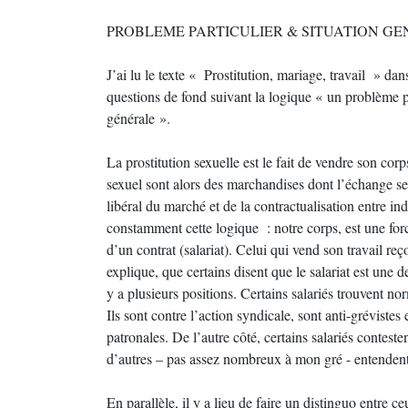
PROBLEME PARTICULIER & SITUATION G
J’ai lu le texte « Prostitution, mariage, travail » 
questions de fond suivant la logique « un problème pa
générale ».
La prostitution sexuelle est le fait de vendre son corp
sexuel sont alors des marchandises dont l’échange se f
libéral du marché et de la contractualisation entre in
constamment cette logique : notre corps, est une fo
d’un contrat (salariat). Celui qui vend son travail reço
explique, que certains disent que le salariat est une de
y a plusieurs positions. Certains salariés trouvent no
Ils sont contre l’action syndicale, sont anti-grévistes 
patronales. De l’autre côté, certains salariés contest
d’autres – pas assez nombreux à mon gré - entendent l’
En parallèle, il y a lieu de faire un distinguo entre c