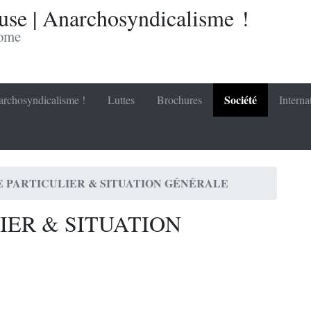
se | Anarchosyndicalisme !
nome
Société
rchosyndicalisme !
Luttes
Brochures
Interna
 PARTICULIER & SITUATION GÉNÉRALE
IER & SITUATION