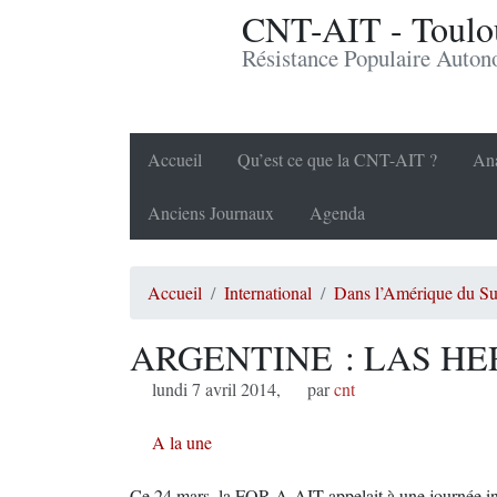
CNT-AIT - Toulou
Résistance Populaire Auto
Accueil
Qu’est ce que la CNT-AIT ?
Ana
Anciens Journaux
Agenda
Accueil
International
Dans l’Amérique du S
ARGENTINE : LAS HE
lundi 7 avril 2014
,
par
cnt
A la une
Ce 24 mars, la FOR A-AIT appelait à une journée int