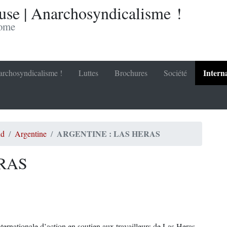
se | Anarchosyndicalisme !
nome
Intern
rchosyndicalisme !
Luttes
Brochures
Société
ARGENTINE : LAS HERAS
ud
Argentine
RAS
ernationale d’action en soutien aux travailleurs de Las Heras,