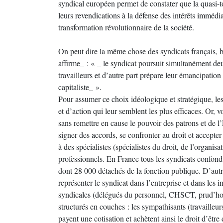
syndical européen permet de constater que la quasi-tot
leurs revendications à la défense des intérêts immédia
transformation révolutionnaire de la société.
On peut dire la même chose des syndicats français, bi
affirme_ : « _ le syndicat poursuit simultanément deu
travailleurs et d’autre part prépare leur émancipation 
capitaliste_ ».
Pour assumer ce choix idéologique et stratégique, les
et d’action qui leur semblent les plus efficaces. Or, v
sans remettre en cause le pouvoir des patrons et de l’E
signer des accords, se confronter au droit et accepter 
à des spécialistes (spécialistes du droit, de l’organisa
professionnels. En France tous les syndicats confond
dont 28 000 détachés de la fonction publique. D’autre 
représenter le syndicat dans l’entreprise et dans les i
syndicales (délégués du personnel, CHSCT, prud’homm
structurés en couches : les sympathisants (travailleur
payent une cotisation et achètent ainsi le droit d’être