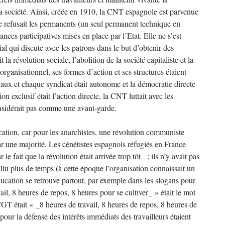
la société. Ainsi, créée en 1910, la CNT espagnole est parvenue
e refusait les permanents (un seul permanent technique en
nces participatives mises en place par l’Etat. Elle ne s’est
l qui discute avec les patrons dans le but d’obtenir des
 la révolution sociale, l’abolition de la société capitaliste et la
ganisationnel, ses formes d’action et ses structures étaient
gaux et chaque syndicat était autonome et la démocratie directe
n exclusif était l’action directe, la CNT luttait avec les
considérait pas comme une avant-garde.
ucation, car pour les anarchistes, une révolution communiste
par une majorité. Les cénétistes espagnols réfugiés en France
le fait que la révolution était arrivée trop tôt_ ; ils n’y avait pas
fallu plus de temps (à cette époque l’organisation connaissait un
ducation se retrouve partout, par exemple dans les slogans pour
il, 8 heures de repos, 8 heures pour se cultiver_ » était le mot
GT était « _8 heures de travail, 8 heures de repos, 8 heures de
 pour la défense des intérêts immédiats des travailleurs étaient