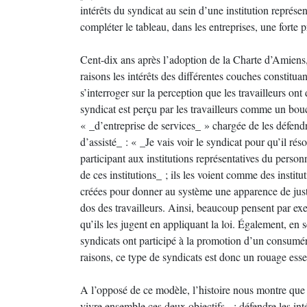
intérêts du syndicat au sein d’une institution représe
compléter le tableau, dans les entreprises, une forte p
Cent-dix ans après l’adoption de la Charte d’Amiens,
raisons les intérêts des différentes couches constitua
s’interroger sur la perception que les travailleurs ont
syndicat est perçu par les travailleurs comme un boucl
« _d’entreprise de services_ » chargée de les défend
d’assisté_ : « _Je vais voir le syndicat pour qu’il r
participant aux institutions représentatives du person
de ces institutions_ ; ils les voient comme des institut
créées pour donner au système une apparence de justic
dos des travailleurs. Ainsi, beaucoup pensent par ex
qu’ils les jugent en appliquant la loi. Également, en 
syndicats ont participé à la promotion d’un consumér
raisons, ce type de syndicats est donc un rouage esse
A l’opposé de ce modèle, l’histoire nous montre que d
vivre ensemble ces deux objectifs_ : défendre les inté