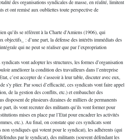
alité des organisations syndicales de masse, en réalité, limitent
ts et ont remisé aux oubliettes toute perspective de
en qu’ils se référent à la Charte d’Amiens (1906), qui
x objectifs_ : d’une part, la défense des intérêts immédiats des
intégrale qui ne peut se réaliser que par l’expropriation
 syndicats vont adopter les structures, les formes d’organisation
ouloir améliorer la condition des travailleurs dans l’entreprise
tat, c’est accepter de s’asseoir à leur table, discuter avec eux,
de s’y plier. Par souci d’efficacité, ces syndicats vont faire appel
tion, de la gestion des conflits, etc.) et embaucher des
us disposent de plusieurs dizaines de milliers de permanents
part, ils vont recruter des militants qu’ils vont former pour
nstitutions mises en place par l’Etat pour encadrer les activités
es, etc.). Au final, on constate que ces syndicats sont
s non syndiqués qui votent pour le syndicat), les adhérents (qui
 défendus par le syndicat), des militants (souvent défendant les