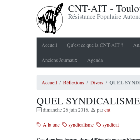
CNT-AIT - Toulou
Résistance Populaire Auto
Accueil
Qu’est ce que la CNT-AIT ?
Ana
Anciens Journaux
Agenda
QUEL SYND
Accueil
Réflexions
Divers
QUEL SYNDICALISME
dimanche 26 juin 2016
,
par
cnt
A la une
syndicalisme
syndicat
Ces derniers temps, dans différents rassemblemen