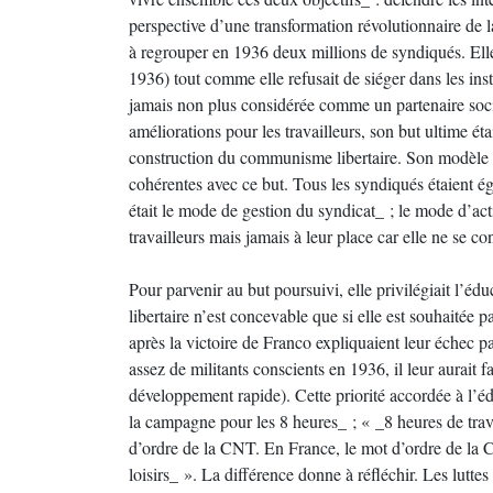
perspective d’une transformation révolutionnaire de 
à regrouper en 1936 deux millions de syndiqués. Ell
1936) tout comme elle refusait de siéger dans les insta
jamais non plus considérée comme un partenaire socia
améliorations pour les travailleurs, son but ultime était
construction du communisme libertaire. Son modèle or
cohérentes avec ce but. Tous les syndiqués étaient é
était le mode de gestion du syndicat_ ; le mode d’actio
travailleurs mais jamais à leur place car elle ne se 
Pour parvenir au but poursuivi, elle privilégiait l’éd
libertaire n’est concevable que si elle est souhaitée 
après la victoire de Franco expliquaient leur échec par 
assez de militants conscients en 1936, il leur aurait 
développement rapide). Cette priorité accordée à l’é
la campagne pour les 8 heures_ ; « _8 heures de trava
d’ordre de la CNT. En France, le mot d’ordre de la C
loisirs_ ». La différence donne à réfléchir. Les luttes