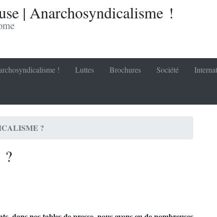
se | Anarchosyndicalisme !
nome
rchosyndicalisme !
Luttes
Brochures
Société
Interna
ICALISME ?
 ?
ts, dans nos tables de presse, nous avons eu de nombreuses