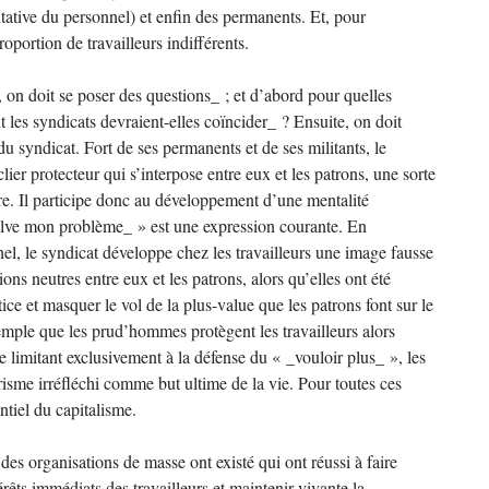
ntative du personnel) et enfin des permanents. Et, pour
roportion de travailleurs indifférents.
 on doit se poser des questions_ ; et d’abord pour quelles
nt les syndicats devraient-elles coïncider_ ? Ensuite, on doit
 du syndicat. Fort de ses permanents et de ses militants, le
ier protecteur qui s’interpose entre eux et les patrons, une sorte
re. Il participe donc au développement d’une mentalité
ésolve mon problème_ » est une expression courante. En
nel, le syndicat développe chez les travailleurs une image fausse
ions neutres entre eux et les patrons, alors qu’elles ont été
e et masquer le vol de la plus-value que les patrons font sur le
emple que les prud’hommes protègent les travailleurs alors
se limitant exclusivement à la défense du « _vouloir plus_ », les
isme irréfléchi comme but ultime de la vie. Pour toutes ces
ntiel du capitalisme.
es organisations de masse ont existé qui ont réussi à faire
rêts immédiats des travailleurs et maintenir vivante la